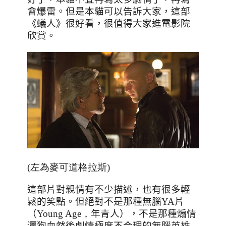
會爆雷。但是本貓可以告訴大家，這部
《蟻人》很好看，很值得大家進電影院
欣賞。
(左為麥可道格拉斯)
這部片對親情有不少描述，也有很多輕
鬆的笑點。但絕對不是那種無腦
YA
片
（
Young Age，
年青人），不是那種煽情
灑狗血然後劇情極度不合理的無腦英雄