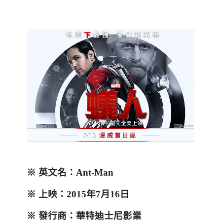
※
英文名：
Ant-Man
※
上映：
2015
年
7
月
16
日
※
發行商：華特迪士尼影業