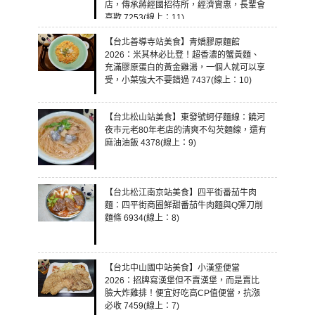
店，傳承蔣經國招待所，經濟實惠，長輩會
喜歡 7253(線上：11)
【台北善導寺站美食】青嬌膠原麵館
2026：米其林必比登！超香濃的蟹黃麵、
充滿膠原蛋白的黃金雞湯，一個人就可以享
受，小菜強大不要錯過 7437(線上：10)
【台北松山站美食】東發號蚵仔麵線：饒河
夜市元老80年老店的清爽不勾芡麵線，還有
麻油油飯 4378(線上：9)
【台北松江南京站美食】四平街番茄牛肉
麵：四平街商圈鮮甜番茄牛肉麵與Q彈刀削
麵條 6934(線上：8)
【台北中山國中站美食】小漢堡便當
2026：招牌寫漢堡但不賣漢堡，而是賣比
臉大炸雞排！便宜好吃高CP值便當，抗漲
必收 7459(線上：7)