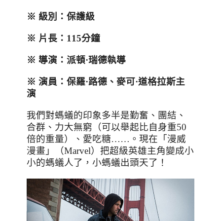
※
級別：保護級
※
片長：
115
分鐘
※
導演：派頓
·
瑞德執導
※
演員：保羅
·
路德、麥可
·
道格拉斯主
演
我們對螞蟻的印象多半是勤奮、團結、
合群、力大無窮（可以舉起比自身重
50
倍的重量）、愛吃糖
……
。現在「漫威
漫畫」（
Marvel
）把超級英雄主角變成小
小的螞蟻人了，小螞蟻出頭天了！