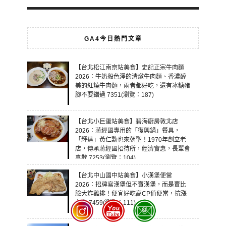
GA4今日熱門文章
【台北松江南京站美食】史記正宗牛肉麵
2026：牛奶般色澤的清燉牛肉麵、香濃醇
美的紅燒牛肉麵，兩者都好吃，還有冰糖豬
腳不要錯過 7351(瀏覽：187)
【台北小巨蛋站美食】碧海廚房敦北店
2026：蔣經國專用的「復興鍋」餐具，
「輝達」黃仁勳也來朝聖！1970年創立老
店，傳承蔣經國招待所，經濟實惠，長輩會
喜歡 7253(瀏覽：104)
【台北中山國中站美食】小漢堡便當
2026：招牌寫漢堡但不賣漢堡，而是賣比
臉大炸雞排！便宜好吃高CP值便當，抗漲
必收 7459(瀏覽：111)