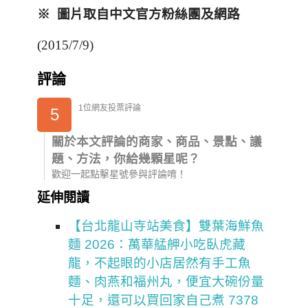
※ 圖片取自中文官方粉絲團及網路
(2015/7/9)
評論
1位網友投票評論
5
關於本文評論的商家、商品、景點、議
題、方法，你給幾顆星呢？
歡迎一起點擊星號參與評論唷！
延伸閱讀
【台北龍山寺站美食】雙葉海鮮魚
麵 2026：萬華艋舺小吃臥虎藏
龍，不起眼的小店居然有手工魚
麵、肉燕和福州丸，便宜大碗份量
十足，還可以買回家自己煮 7378