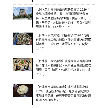
【懶人包】萬華龍山商場美食廣場 2026：
全部20家全攻略！龍山寺對面隱藏版美食
街，臥虎藏龍抗漲高CP值，便當、滷肉
飯、牛肉麵、炒飯炒麵、鍋貼、素食、剉冰
甜湯通通有 7442(線上：7)
【台北大安站美食】四喜粽子 2026：隱身
在信維市場二樓超難找，卻是超好吃的冠軍
湖州粽子，端午節一定要先預訂 7226(線
上：6)
【台北龍山寺站美食】凱達大飯店百宴自助
餐：在地人的好鄰居，萬華區五星級飯店吃
到飽，區民打8折，60歲長者75折 7149(線
上：6)
【台北南京復興站美食】北平楊順順小館
2026：便宜抗漲省荷包，經濟實惠的熱炒
店加北方麵點，還有平價酸菜白肉鍋及砂鍋
魚頭 7213(線上：5)