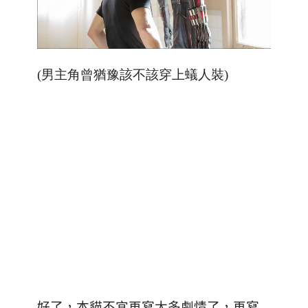
(男主角曾猶豫該不該穿上蟻人裝)
好了，本貓不宜再寫太多劇情了，再寫