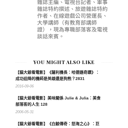
雜誌主編、電視台記者、軍事
雜誌特約撰述、旅遊雜誌特約
作者、在線遊戲公司營運長、
大學講師（有教育部講師
證），現為專職部落客及電視
談話來賓。
YOU MIGHT ALSO LIKE
【貓大爺看電影】《薩利機長：哈德遜奇蹟》：
成功迫降的機師是英雄還是狗熊？2831
2016-09-06
【貓大爺看電影】美味關係 Julie & Julia：美食
部落客的人生 128
2006-05-31
【貓大爺看電影】《白鯨傳奇：怒海之心》：巨