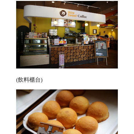
(飲料櫃台)