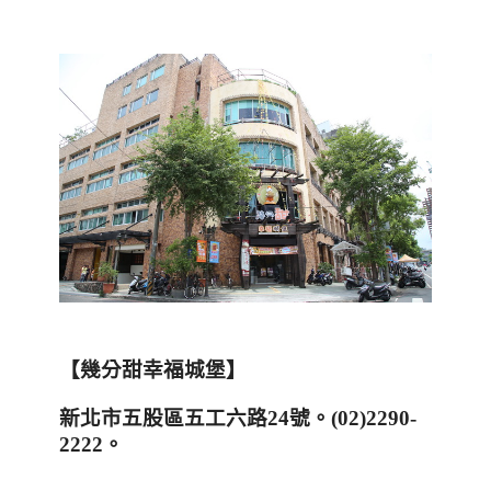
【幾分甜幸福城堡】
新北市五股區五工六路
24
號。
(02)2290-
2222
。