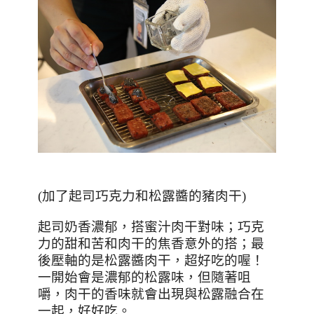
(加了起司巧克力和松露醬的豬肉干)
起司奶香濃郁，搭蜜汁肉干對味；巧克
力的甜和苦和肉干的焦香意外的搭；最
後壓軸的是松露醬肉干，超好吃的喔！
一開始會是濃郁的松露味，但隨著咀
嚼，肉干的香味就會出現與松露融合在
一起，好好吃。