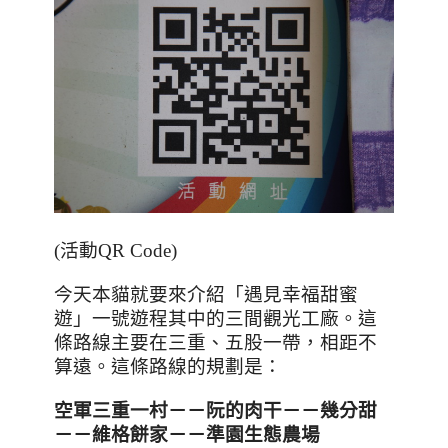
(活動QR Code)
今天本貓就要來介紹「遇見幸福甜蜜
遊」一號遊程其中的三間觀光工廠。這
條路線主要在三重、五股一帶，相距不
算遠。這條路線的規劃是：
空軍三重一村－－
阮的肉干－－
幾分甜
－－
維格餅家－－
準園生態農場