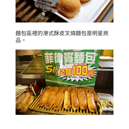
麵包區裡的港式酥皮叉燒麵包是明星商
品。