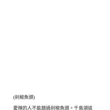
(剁椒魚頭)
愛辣的人不能錯過剁椒魚頭。千島湖這