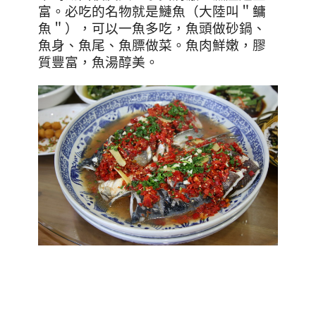
富。必吃的名物就是鰱魚（大陸叫＂鳙
魚＂），可以一魚多吃，魚頭做砂鍋、
魚身、魚尾、魚膘做菜。魚肉鮮嫩，膠
質豐富，魚湯醇美。