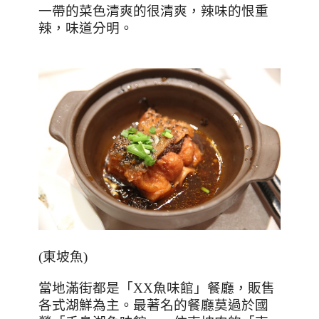
一帶的菜色清爽的很清爽，辣味的恨重
辣，味道分明。
(
東坡魚
)
當地滿街都是「
XX
魚味館」餐廳，販售
各式湖鮮為主。最著名的餐廳莫過於國