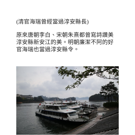
(清官海瑞曾經當過淳安縣長)
原來唐朝李白
、宋朝朱熹都曾寫詩讚美
淳安縣新安江的美。明朝廉潔不阿的好
官海瑞也當過淳安縣令。