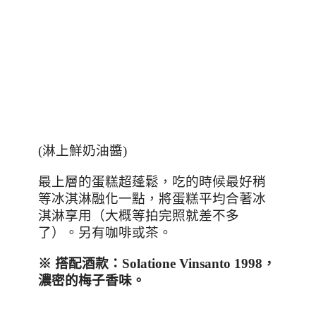
(
淋上鮮奶油醬
)
最上層的蛋糕超蓬鬆，吃的時候最好稍
等冰淇淋融化一點，將蛋糕平均合著冰
淇淋享用（大概等拍完照就差不多
了）。另有咖啡或茶。
※
搭配酒款：
Solatione Vinsanto 1998
，
濃密
的梅子香味。