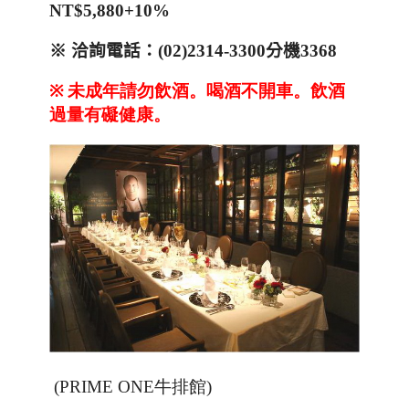
NT$5,880+10%
※
洽詢電話：
(02)2314-3300
分機
3368
※
未成年請勿飲酒。喝酒不開車。飲酒
過量有礙健康。
(PRIME ONE
牛排館
)