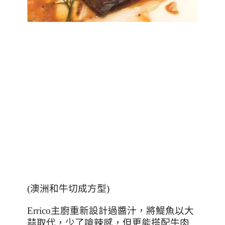
(
澳洲和牛切成方型
)
Errico
主廚重新設計過醬汁，將鯷魚以大
蒜取代，少了嗆辣感，但更能搭配牛肉