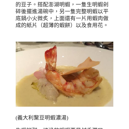
的豆子。搭配澎湖明蝦，一隻生明蝦剁
碎後擺進湯碗中，另一隻完整明蝦以平
底鍋小火微炙，上面還有一片用蝦肉做
成的紙片（超薄的蝦餅）以及食用花。
(
義大利黧豆明蝦濃湯
)