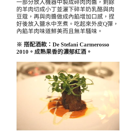
一部分放入機器中製成碎肉肉醬，剩餘
的羊肉切成小丁並灑下碎羊奶乳酪與肉
豆蔻，再與肉醬做成內餡增加口感，捏
好後放入鹽水中烹煮。吃起來外皮
Q
彈，
內餡羊肉味道鮮美而且無羊騷味。
※
搭配酒款：
De Stefani Carmerosso
2010
。成熟果香的
濃郁紅酒
。