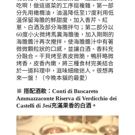
吃啊！做這道菜的工序挺複雜，第一部
分先用橄欖油，油溫降低至
17
度利用低
溫保留海膽的鮮甜度，加入香芹、紅
蔥、白酒及部分海膽拌勻；第二部分以
60
度小火微烤馬糞海膽後，加入剛剛的
海膽醬汁再次攪拌，使海膽醬汁中有著
微微顆粒狀的口感，並讓白酒、香料充
分融合。干貝烤至表皮微脆，鴨肝略微
烤香，皮香內嫩，將三種食材完美結合
於一道料理中，滋味細緻迷人。很想再
來一盤！（今晚本貓的最愛）
※
搭配酒款：
Conti di Buscareto
Ammazzaconte Riserva di Verdicchio dei
Castelli di Jesi
充滿果香的白酒
。