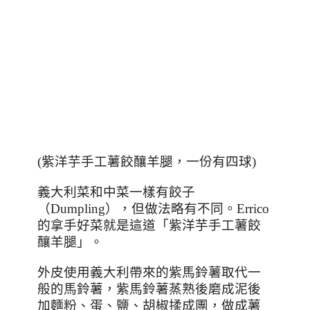
(
紫洋芋手工薯餃釀羊腿，一份有四球)
義大利菜和中菜一樣有餃子
（
Dumpling
），但做法略有不同。
Errico
的拿手好菜就是這道「紫洋芋手工薯餃
釀羊腿」。
外皮使用義大利帶來的紫馬鈴薯取代一
般的馬鈴薯，紫馬鈴薯蒸熟後磨成泥後
加麵粉、蛋、鹽、胡椒揉成團，做成薯