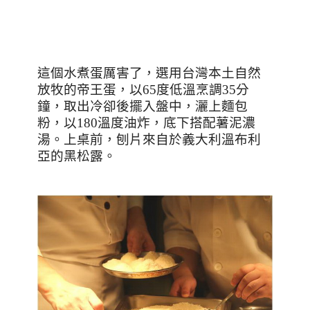
這個水煮蛋厲害了，選用台灣本土自然
放牧的帝王蛋，以
65
度低溫烹調
35
分
鐘，取出冷卻後擺入盤中，灑上麵包
粉，以
180
溫度油炸，底下搭配薯泥濃
湯。上桌前，刨片來自於義大利溫布利
亞的黑松露。