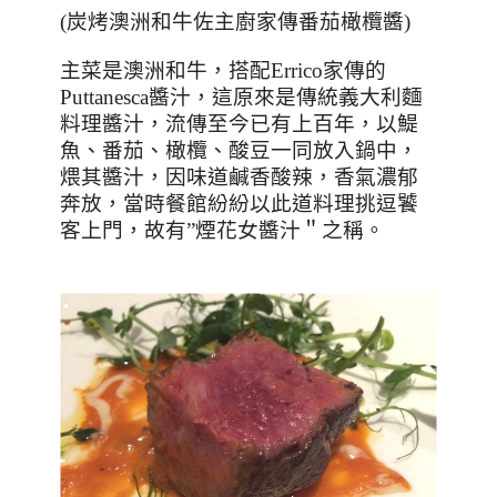
(
炭烤澳洲和牛佐主廚家傳番茄橄欖醬
)
主菜是澳洲和牛，搭配
Errico
家傳的
Puttanesca
醬汁，這原來是傳統義大利麵
料理醬汁，流傳至今已有上百年，以鯷
魚、番茄、橄欖、酸豆一同放入鍋中，
煨其醬汁，因味道鹹香酸辣，香氣濃郁
奔放，當時餐館紛紛以此道料理挑逗饕
客上門，故有
”
煙花女醬汁＂之稱。