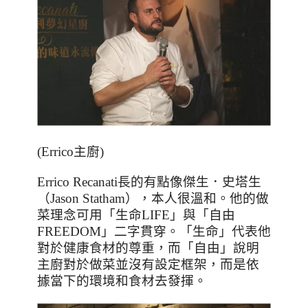
(Errico
主廚
)
Errico Recanati
長的有點像傑生．史塔生
（
Jason Statham
），本人很溫和。他的做
菜理念可用「生命
LIFE
」與「自由
FREEDOM
」二字貫穿。「生命」代表他
對於健康食材的尊重，而「自由」說明
主廚對於做菜並沒有設定框架，而是依
據當下的環境和食材去發揮。