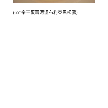
(65°
帝王蛋薯泥溫布利亞黑松露
)