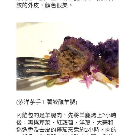
餃的外皮，顏色很美。
(
紫洋芋手工薯餃釀羊腿
)
內餡包的是羊腿肉，先將羊腿烤上
2
小時
後，再與芹菜、紅蘿蔔、洋蔥、大蒜和
迷迭香及去皮的蕃茄烹煮約
2
小時，肉的