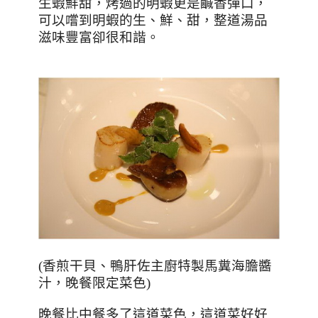
生蝦鮮甜，烤過的明蝦更是鹹香彈口，
可以嚐到明蝦的生、鮮、甜，整道湯品
滋味豐富卻很和諧。
(
香煎干貝、鴨肝佐主廚特製馬糞海膽醬
汁，晚餐限定菜色
)
晚餐比中餐多了這道菜色，這道菜好好