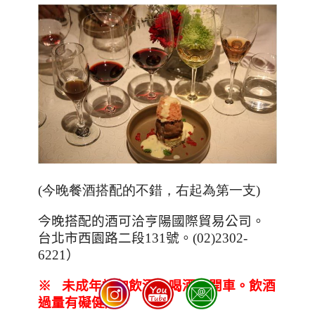
(今晚餐酒搭配的不錯，右起為第一支)
今晚搭配的酒可洽亨陽國際貿易公司。
台北市西園路二段
131
號。
(02)2302-
6221
）
※
未成年請勿飲酒。喝酒不開車。飲酒
過量有礙健康。