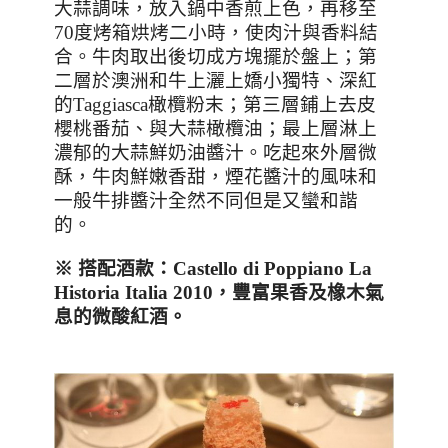
大蒜調味，放入鍋中香煎上色，再移至
70
度烤箱烘烤二小時，使肉汁與香料結
合。牛肉取出後切成方塊擺於盤上；第
二層於澳洲和牛上灑上嬌小獨特、深紅
的
Taggiasca
橄欖粉末；第三層鋪上去皮
櫻桃番茄、與大蒜橄欖油；最上層淋上
濃郁的大蒜鮮奶油醬汁。吃起來外層微
酥，牛肉鮮嫩香甜，煙花醬汁的風味和
一般牛排醬汁全然不同但是又蠻和諧
的。
※
搭配酒款：
Castello di Poppiano La
Historia Italia 2010
，
豐富果香及橡木氣
息的微酸紅酒
。