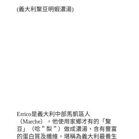
(
義大利黧豆明蝦濃湯
)
Errico
是義大利中部馬凱區人
（
Marche
），他使用家鄉才有的「黧
豆」（唸＂梨＂）做成濃湯，含有豐富
的蛋白質及纖維，堪稱為義大利最養生