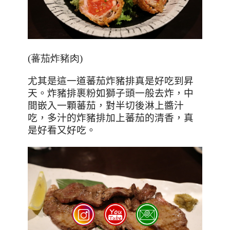
(蕃茄炸豬肉)
尤其是這一道蕃茄炸豬排真是好吃到昇
天。炸豬排裹粉如獅子頭一般去炸，中
間嵌入一顆蕃茄，對半切後淋上醬汁
吃，多汁的炸豬排加上蕃茄的清香，真
是好看又好吃。