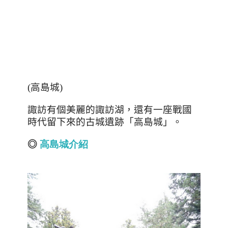
(
高島城
)
諏訪有個美麗的諏訪湖，還有一座戰國
時代留下來的古城遺跡「高島城」。
◎
高
島
城
介
紹