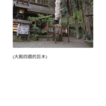
(
大殿四週的巨木
)