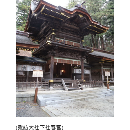
(
諏訪大社下社春宮
)