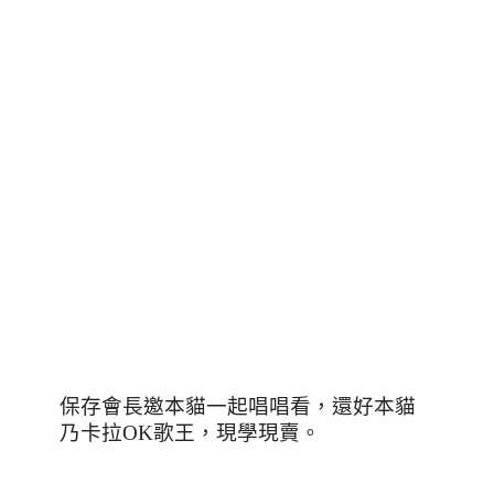
保存會長邀本貓一起唱唱看，還好本貓
乃卡拉
OK
歌王，現學現賣。