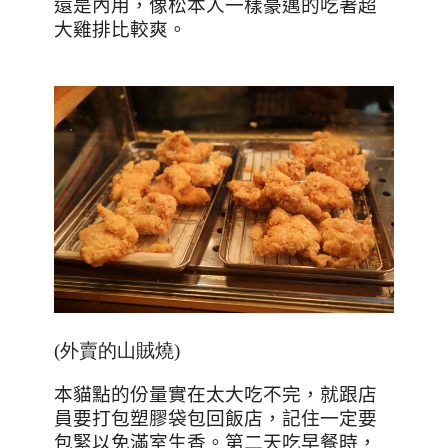
還是內用，像松本人一樣豪邁的吃著超
大雞排比較爽。
(外賣的山賊燒)
本貓點的份量實在太大吃不完，就跟店
員要打包塑膠袋包回飯店，記住一定要
包緊以免滿室生香。第二天吃早餐時，