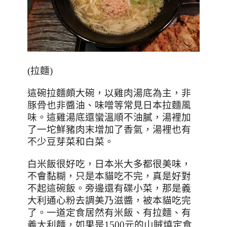
(
拉麵
)
這碗拉麵頗大碗，以雞肉湯底為主，非
豚骨也非醬油、味噌等常見日本拉麵風
味。這雞湯底還蠻溫順不油膩，湯裡加
了一坨鮮豬肉末增加了香氣，湯裡也有
不少豆芽菜和白菜。
白米飯很好吃，日本米大多都很美味，
不會黏糊，只是本貓吃不完，真是好對
不起這碗飯。旁邊還有碟小菜，那是義
大利通心粉去調美乃滋醬，被本貓吃完
了。一道定食居然有米飯、有拉麵、有
義大利麵，如果是1500元的山賊燒定食