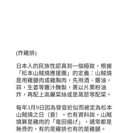
(
炸雞排
)
日本人的民族性認真到一個極致，根據
「松本山賊燒應援團」的定義：山賊燒
是用雞腿肉或雞胸肉，先用酒、醬油，
蒜，生姜等醬汁醃製，裹以片栗粉油
炸，再配上高麗菜絲或是萵苣等配菜。
每年
3
月
9
日因為發音近似而被定為松本
山賊燒之日（昏）。也有資料說，山賊
燒算是雞肉的「竜田揚げ」，通常都是
無骨的，有的是雞排也有的是雞腿。