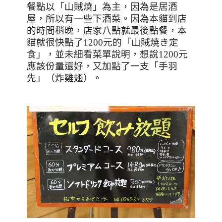
餐點以「山賊燒」為主，因為是居酒
屋，所以有一些下酒菜。因為本貓到店
的時間稍晚，店家八點就最後點餐，本
貓就很快點了
1200
元的「山賊焼き定
食」，並未細看菜單說明，想說
1200
元
應該份量還好，又加點了一支「手羽
先」（炸雞翅）。