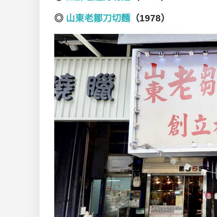
◎
山東老鄒刀切麵
（1978）