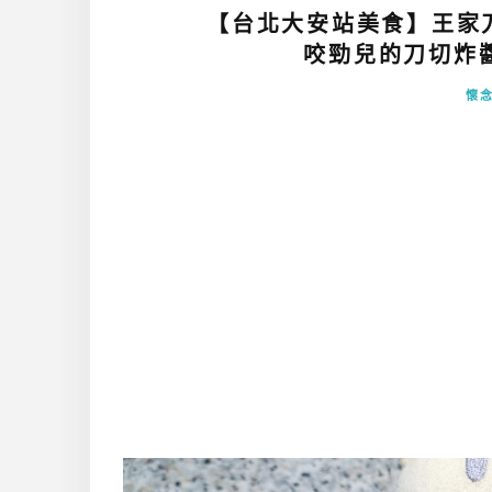
【台北大安站美食】王家刀
咬勁兒的刀切炸醬麵
懷