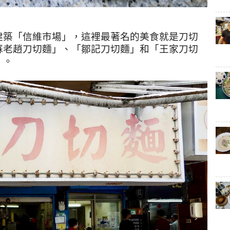
建築「信維市場」，這裡最著名的美食就是刀切
蘇老趙刀切麵」、「鄒記刀切麵」和「王家刀切
」。