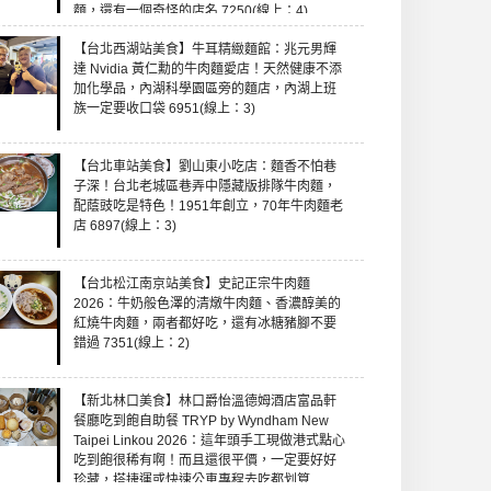
麵，還有一個奇怪的店名 7250(線上：4)
【台北西湖站美食】牛耳精緻麵館：兆元男輝
達 Nvidia 黃仁勳的牛肉麵愛店！天然健康不添
加化學品，內湖科學園區旁的麵店，內湖上班
族一定要收口袋 6951(線上：3)
【台北車站美食】劉山東小吃店：麵香不怕巷
子深！台北老城區巷弄中隱藏版排隊牛肉麵，
配蔭豉吃是特色！1951年創立，70年牛肉麵老
店 6897(線上：3)
【台北松江南京站美食】史記正宗牛肉麵
2026：牛奶般色澤的清燉牛肉麵、香濃醇美的
紅燒牛肉麵，兩者都好吃，還有冰糖豬腳不要
錯過 7351(線上：2)
【新北林口美食】林口爵怡溫德姆酒店富品軒
餐廳吃到飽自助餐 TRYP by Wyndham New
Taipei Linkou 2026：這年頭手工現做港式點心
吃到飽很稀有啊！而且還很平價，一定要好好
珍藏，搭捷運或快速公車專程去吃都划算