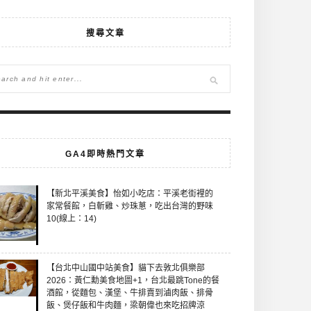
搜尋文章
GA4即時熱門文章
【新北平溪美食】怡如小吃店：平溪老街裡的
家常餐館，白斬雞、炒珠蔥，吃出台灣的野味
10(線上：14)
【台北中山國中站美食】貓下去敦北俱樂部
2026：黃仁勳美食地圖+1，台北最跳Tone的餐
酒館，從麵包、漢堡、牛排賣到滷肉飯、排骨
飯、煲仔飯和牛肉麵，梁朝偉也來吃招牌涼