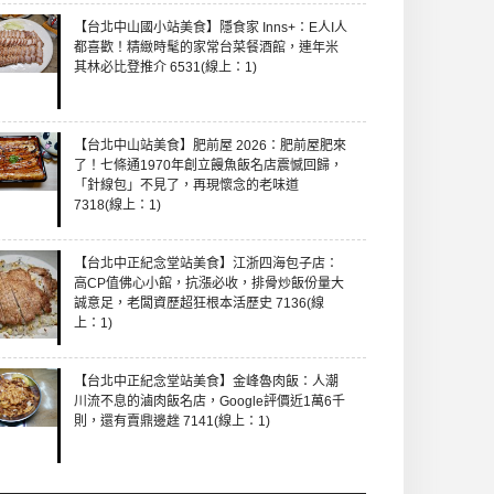
7400 (線上：2)
【台北中山國小站美食】隱食家 Inns+：E人I人
都喜歡！精緻時髦的家常台菜餐酒館，連年米
其林必比登推介 6531(線上：1)
【台北中山站美食】肥前屋 2026：肥前屋肥來
了！七條通1970年創立饅魚飯名店震憾回歸，
「針線包」不見了，再現懷念的老味道
7318(線上：1)
【台北中正紀念堂站美食】江浙四海包子店：
高CP值佛心小館，抗漲必收，排骨炒飯份量大
誠意足，老闆資歷超狂根本活歷史 7136(線
上：1)
【台北中正紀念堂站美食】金峰魯肉飯：人潮
川流不息的滷肉飯名店，Google評價近1萬6千
則，還有賣鼎邊趖 7141(線上：1)