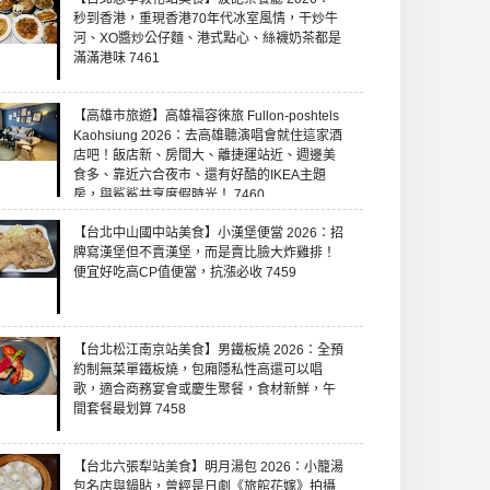
秒到香港，重現香港70年代冰室風情，干炒牛
河、XO醬炒公仔麵、港式點心、絲襪奶茶都是
滿滿港味 7461
【高雄市旅遊】高雄福容徠旅 Fullon-poshtels
Kaohsiung 2026：去高雄聽演唱會就住這家酒
店吧！飯店新、房間大、離捷運站近、週邊美
食多、靠近六合夜市、還有好酷的IKEA主題
房，與鯊鯊共享度假時光！ 7460
【台北中山國中站美食】小漢堡便當 2026：招
牌寫漢堡但不賣漢堡，而是賣比臉大炸雞排！
便宜好吃高CP值便當，抗漲必收 7459
【台北松江南京站美食】男鐵板燒 2026：全預
約制無菜單鐵板燒，包廂隱私性高還可以唱
歌，適合商務宴會或慶生聚餐，食材新鮮，午
間套餐最划算 7458
【台北六張犁站美食】明月湯包 2026：小籠湯
包名店與鍋貼，曾經是日劇《旅館花嫁》拍攝