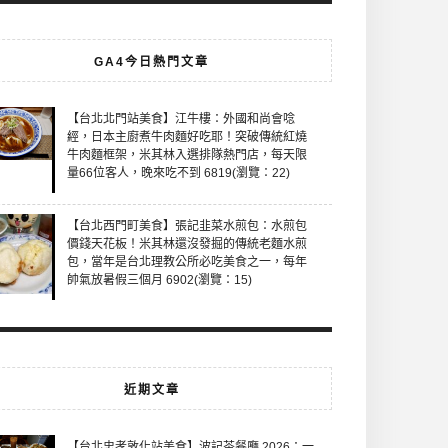
GA4今日熱門文章
【台北北門站美食】江牛樓：外國和尚會唸
經，日本主廚煮牛肉麵好吃耶！突破傳統紅燒
牛肉麵框架，米其林入選排隊熱門店，每天限
量66位客人，晚來吃不到 6819(瀏覽：22)
【台北西門町美食】張記韭菜水煎包：水煎包
價錢天花板！米其林還沒發掘的傳統老麵水煎
包，當年是台北理教公所必吃美食之一，每年
帥氣放暑假三個月 6902(瀏覽：15)
近期文章
【台北忠孝敦化站美食】波記茶餐廳 2026：一