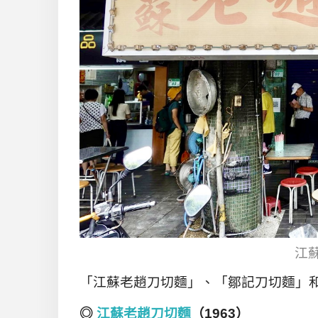
江
「江蘇老趙刀切麵」、「鄒記刀切麵」
◎
江蘇老趙刀切麵
（1963）