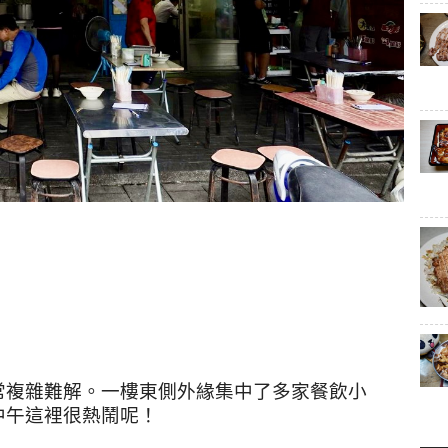
常複雜難解。一樓東側外緣集中了多家餐飲小
中午這裡很熱鬧呢！