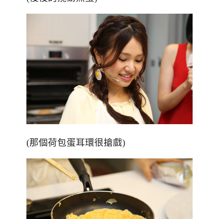
(
那個荷包蛋耳環很搶戲
)