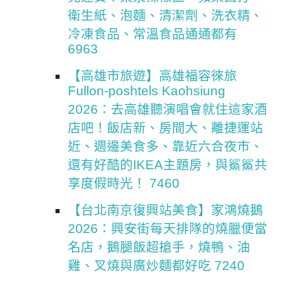
衛生紙、泡麵、清潔劑、洗衣精、
冷凍食品、常溫食品通通都有
6963
【高雄市旅遊】高雄福容徠旅
Fullon-poshtels Kaohsiung
2026：去高雄聽演唱會就住這家酒
店吧！飯店新、房間大、離捷運站
近、週邊美食多、靠近六合夜市、
還有好酷的IKEA主題房，與鯊鯊共
享度假時光！ 7460
【台北南京復興站美食】家鴻燒鵝
2026：興安街每天排隊的燒臘便當
名店，鵝腿飯超搶手，燒鴨、油
雞、叉燒與廣炒麵都好吃 7240