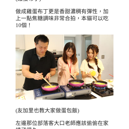
做成雞蛋布丁更是香甜濃稠有彈性，加
上一點焦糖調味非常合拍，本貓可以吃
10
個！
(友加里也教大家做蛋包飯)
左邊那位部落客大口老師應該偷偷在家