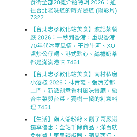
食街全部20攤介紹特輯 2026：通
往台北老味道的時光隧道 (附影片)
7322
【台北忠孝敦化站美食】波記茶餐
廳 2026：一秒到香港，重現香港
70年代冰室風情，干炒牛河、XO
醬炒公仔麵、港式點心、絲襪奶茶
都是滿滿港味 7461
【台北忠孝敦化站美食】南村私廚
小酒棧 2026：林青霞、張清芳都
上門，新派創意眷村風味餐廳，融
合中菜與台菜，獨樹一幟的創意料
理 7451
【生活】貓大爺粉絲 x 鬍子哥嚴選
獨享優惠：全站千餘商品，滿百就
免運費！東泉辣椒醬、蘋果西打、