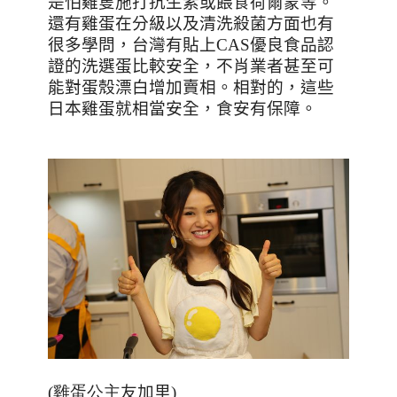
是怕雞隻施打抗生素或餵食荷爾蒙等。
還有雞蛋在分級以及清洗殺菌方面也有
很多學問，台灣有貼上
CAS
優良食品認
證的洗選蛋比較安全，不肖業者甚至可
能對蛋殼漂白增加賣相。相對的，這些
日本雞蛋就相當安全，食安有保障。
(雞蛋公主
友加里
)