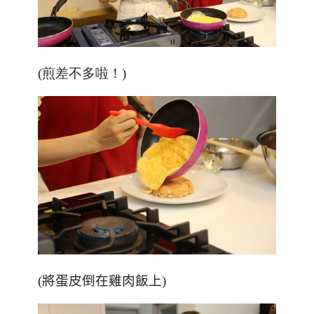
(煎差不多啦！)
(將蛋皮倒在雞肉飯上)