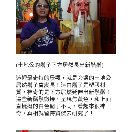
(
土地公的鬍子下方居然長出新鬚鬚
)
這裡最奇特的景觀，就是旁邊的土地公
居然鬍子會變長！這白鬍子是塑膠材
質，神奇的是下方居然延伸出新鬚鬚！
這些新鬚鬚微捲，呈現焦黃色，和上面
直挺挺的白色鬍子不同，看起來很神
奇，真相就留待寶傑去研究了！