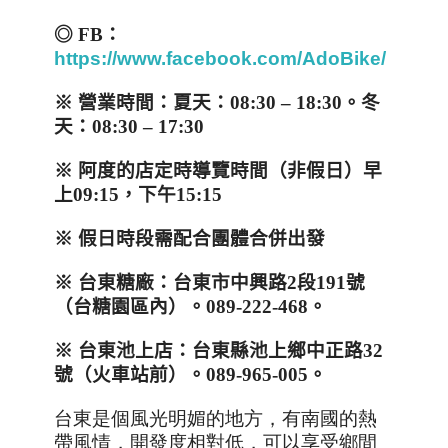
◎
FB
：
https://www.facebook.com/AdoBike/
※
營業時間：夏天：
08:30 – 18:30
。
冬
天：
08:30 – 17:30
※
阿度的店定時導覽時間（非假日）早
上
09:15
，
下午
15:15
※
假日時段需配合團體合併出發
※
台東糖廠：台東市中興路
2
段
191
號
（台糖園區內）。
089-222-468
。
※
台東池上店：台東縣池上鄉中正路
32
號（火車站前）。
089-965-005
。
台東是個風光明媚的地方，有南國的熱
帶風情，開發度相對低，可以享受鄉間