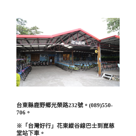
台東縣鹿野鄉光榮路
232
號。
(089)550-
706
。
※
「台灣好行」花東縱谷線巴士到崑慈
堂站下車。