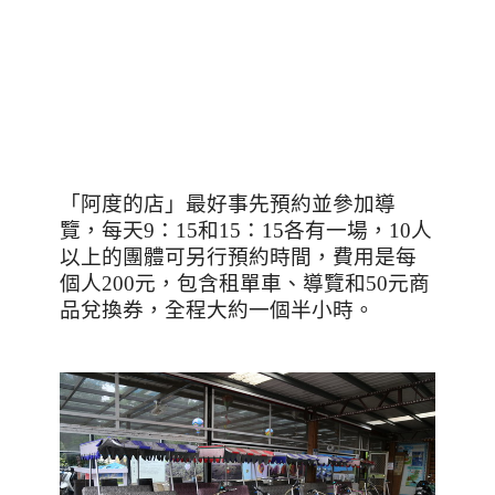
「阿度的店」最好事先預約並參加導
覽，每天
9
：
15
和
15
：
15
各有一場，
10
人
以上的團體可另行預約時間，費用是每
個人
200
元，包含租單車、導覽和
50
元商
品兌換券，全程大約一個半小時。