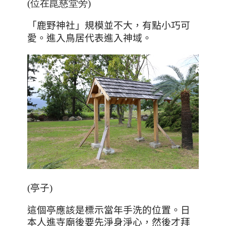
(位在崑慈堂旁
)
「鹿野神社」規模並不大，有點小巧可
。
愛。進入鳥居代表進入神域
(
亭子
)
這個亭應該是標示當年手洗的位置。日
本人進寺廟後要先淨身淨心，然後才拜