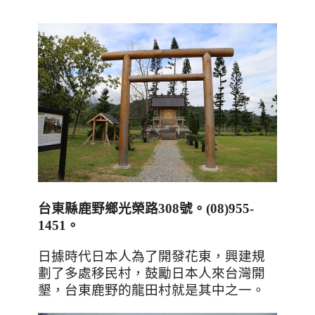
台東縣鹿野鄉光榮路
308
號。
(
08)955-
1451
。
日據時代日本人為了開發花東，興建規
劃了多處移民村，鼓勵日本人來台灣開
墾，台東鹿野的龍田村就是其中之一。