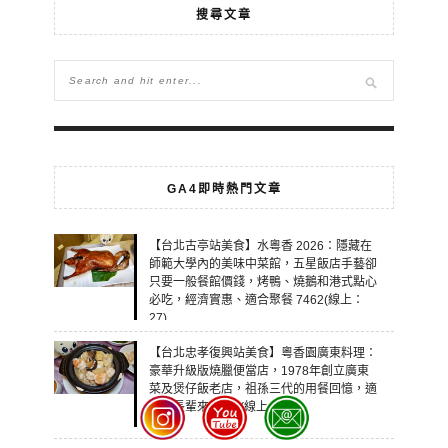
搜尋文章
GA4即時熱門文章
【台北古亭站美食】水粵香 2026：隱藏在
師範大學內的美味中菜館，五星飯店手藝卻
只要一般餐館價錢，烤鴨、燒鵝和港式點心
必吃，經濟實惠、適合聚餐 7462(線上：
27)
【台北忠孝復興站美食】粵香園廣東料理：
豪華升級版燒臘便當店，1978年創立廣東
菜及煲仔飯老店，祖孫三代的用餐回憶，適
合帶長輩來 7109(線上：26)