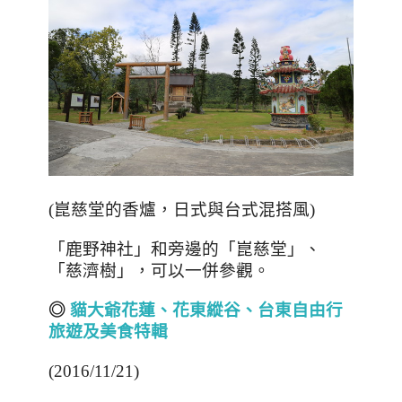
(
崑慈堂的香爐，日式與台式混搭風
)
「鹿野神社」和旁邊的「崑慈堂」、
「慈濟樹」，可以一併參觀。
◎
貓大爺花蓮
、
花東縱谷、台東自由行
旅遊及美食特輯
(2016/11/21)