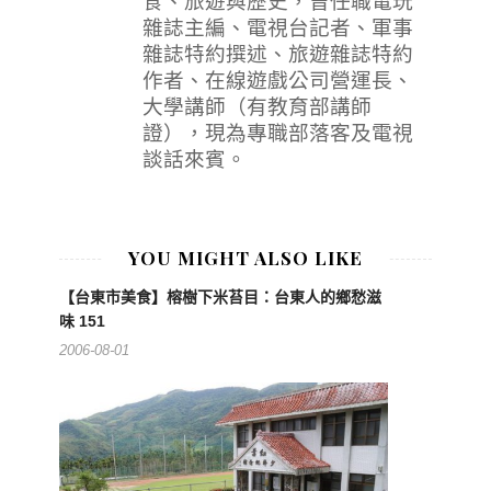
食、旅遊與歷史，曾任職電玩
雜誌主編、電視台記者、軍事
雜誌特約撰述、旅遊雜誌特約
作者、在線遊戲公司營運長、
大學講師（有教育部講師
證），現為專職部落客及電視
談話來賓。
YOU MIGHT ALSO LIKE
【台東市美食】榕樹下米苔目：台東人的鄉愁滋
味 151
2006-08-01