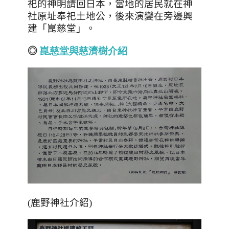
祀的神明請回日本，當地的居民就在神
社原址奉祀土地公，後來演變在旁邊興
建「崑慈堂」。
◎
崑慈堂
與
慈
濟
樹
介
紹
(鹿野神社介紹)