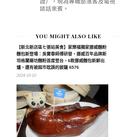
證），現為專職部落客及電視
談話來賓。
YOU MIGHT ALSO LIKE
【新北新店區七張站美食】家樂福獨家挪威麵粉
麵包新登場：吳寶春師傅研發，挪威百年品牌斯
坦格蘭磨坊麵粉首度登台，6款挪威麵包新鮮出
爐，還有被超市耽誤的披薩 6576
2024-10-10