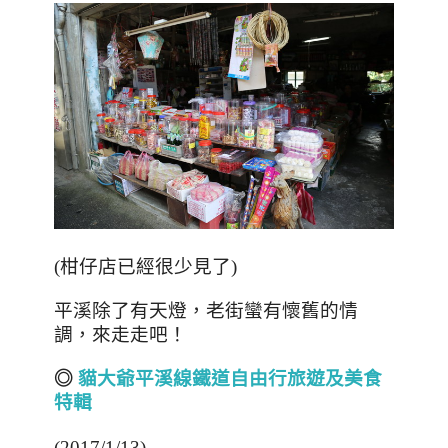
(
柑仔店已經很少見了
)
平溪除了有天燈，老街蠻有懷舊的情
調，來走走吧！
◎
貓大爺平溪線鐵道自由行旅遊及美食
特輯
(2017/1/13)