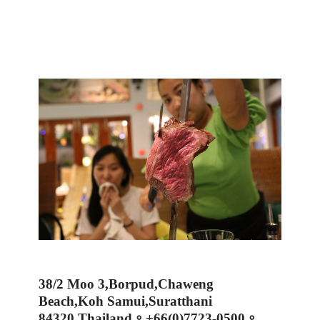
38/2 Moo 3,Borpud,Chaweng
Beach,Koh Samui,Suratthani
84320,Thailand
。
+66(0)7723-0500
。