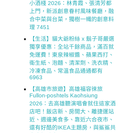
小酒棧 2026：林青霞、張清芳都
上門，新派創意眷村風味餐廳，融
合中菜與台菜，獨樹一幟的創意料
理 7451
【生活】貓大爺粉絲 x 鬍子哥嚴選
獨享優惠：全站千餘商品，滿百就
免運費！東泉辣椒醬、蘋果西打、
衛生紙、泡麵、清潔劑、洗衣精、
冷凍食品、常溫食品通通都有
6963
【高雄市旅遊】高雄福容徠旅
Fullon-poshtels Kaohsiung
2026：去高雄聽演唱會就住這家酒
店吧！飯店新、房間大、離捷運站
近、週邊美食多、靠近六合夜市、
還有好酷的IKEA主題房，與鯊鯊共