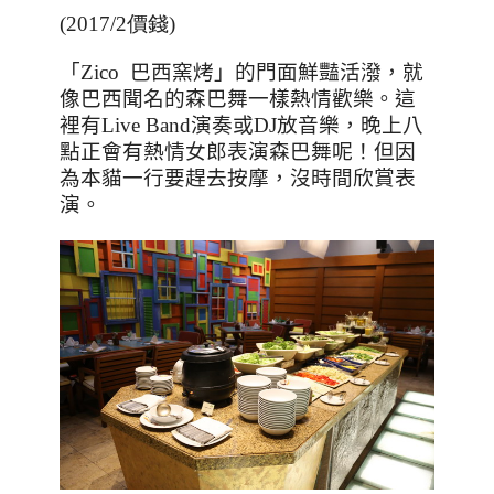
(2017/2價錢)
「
Zico
巴西窯烤」的門面鮮豔活潑，就
像巴西聞名的森巴舞一樣熱情歡樂。這
裡有
Live Band
演奏或
DJ
放音樂，晚上八
點正會有熱情女郎表演森巴舞呢！但因
為本貓一行要趕去按摩，沒時間欣賞表
演。