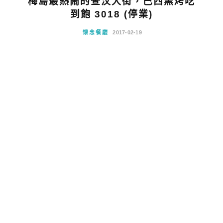
梅島最熱鬧的查汶大街，巴西窯烤吃
到飽 3018 (停業)
懷念餐廳
2017-02-19