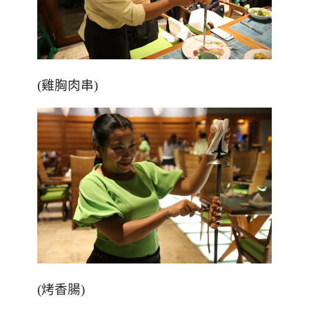
(雞胸肉串)
(烤香腸)