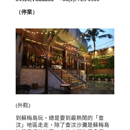
（停業）
(外觀)
到蘇梅島玩，總是要到最熱鬧的「查
汶」地區走走，除了查汶沙灘是蘇梅島