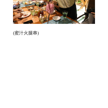
(蜜汁火腿
串
)