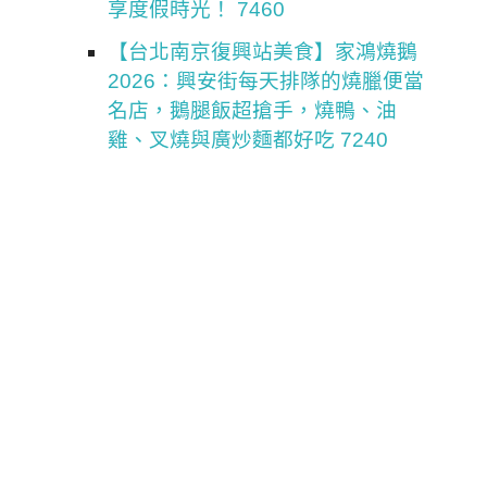
享度假時光！ 7460
【台北南京復興站美食】家鴻燒鵝
2026：興安街每天排隊的燒臘便當
名店，鵝腿飯超搶手，燒鴨、油
雞、叉燒與廣炒麵都好吃 7240