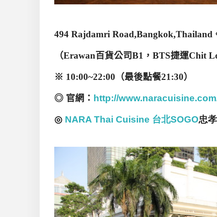
494 Rajdamri Road,Bangkok,Thailand
（
Erawan
百貨公司
B1
，
BTS
捷運
Chit 
※
10:00~22:00
（
最後點餐
21:30
）
◎
官網：
http://www.naracuisine.com
◎
NARA Thai Cuisine
台
北
SOGO
忠
孝