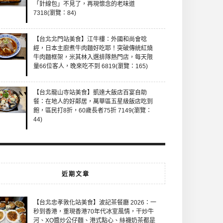
「針線包」不見了，再現懷念的老味道
7318(瀏覽：84)
【台北北門站美食】江牛樓：外國和尚會唸
經，日本主廚煮牛肉麵好吃耶！突破傳統紅燒
牛肉麵框架，米其林入選排隊熱門店，每天限
量66位客人，晚來吃不到 6819(瀏覽：165)
【台北龍山寺站美食】凱達大飯店百宴自助
餐：在地人的好鄰居，萬華區五星級飯店吃到
飽，區民打8折，60歲長者75折 7149(瀏覽：
44)
近期文章
【台北忠孝敦化站美食】波記茶餐廳 2026：一
秒到香港，重現香港70年代冰室風情，干炒牛
河、XO醬炒公仔麵、港式點心、絲襪奶茶都是