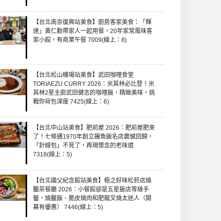
【台北南京復興站美食】廚房客家美食：「輝
達」黃仁勳帶家人一起用餐，20年家常風味客
家小館，有商業午餐 7009(線上：8)
【台北松山機場站美食】武田咖哩食堂
TORIAEZU CURRY 2026：米其林必比登！米
其林2星主廚武田健志的咖哩飯，精緻美味，挑
戰你荷包深度 7425(線上：6)
【台北中山站美食】肥前屋 2026：肥前屋肥來
了！七條通1970年創立饅魚飯名店震憾回歸，
「針線包」不見了，再現懷念的老味道
7318(線上：5)
【台北國父紀念館站美食】極之好味松菸店燒
臘茶餐廳 2026：小餐館卻是五星飯店等級手
藝，燒臘飯、脆皮燒肉和肥龍叉燒太迷人（開
幕有優惠） 7446(線上：5)