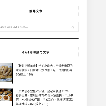
搜尋文章
GA4即時熱門文章
【新北平溪美食】怡如小吃店：平溪老街裡的
家常餐館，白斬雞、炒珠蔥，吃出台灣的野味
10(線上：20)
【台北忠孝敦化站美食】波記茶餐廳 2026：一
秒到香港，重現香港70年代冰室風情，干炒牛
河、XO醬炒公仔麵、港式點心、絲襪奶茶都是
滿滿港味 7461(線上：10)