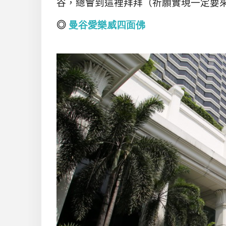
谷，總會到這裡拜拜（祈願實現一定要
◎
曼谷愛樂威四面佛