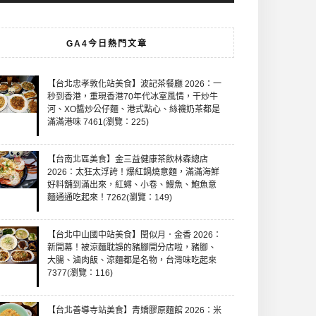
GA4今日熱門文章
【台北忠孝敦化站美食】波記茶餐廳 2026：一
秒到香港，重現香港70年代冰室風情，干炒牛
河、XO醬炒公仔麵、港式點心、絲襪奶茶都是
滿滿港味 7461(瀏覽：225)
【台南北區美食】金三益健康茶飲林森總店
2026：太狂太浮誇！爆紅鍋燒意麵，滿滿海鮮
好料舖到滿出來，紅蟳、小卷、鰻魚、鮑魚意
麵通通吃起來！7262(瀏覽：149)
【台北中山國中站美食】閏似月．金香 2026：
新開幕！被涼麵耽誤的豬腳開分店啦，豬腳、
大腸、滷肉飯、涼麵都是名物，台灣味吃起來
7377(瀏覽：116)
【台北善導寺站美食】青嬌膠原麵館 2026：米