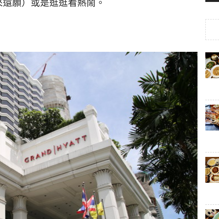
來還願）或是逛逛看熱鬧。