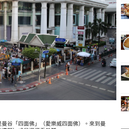
是曼谷「四面佛」（愛樂威四面佛）。來到曼