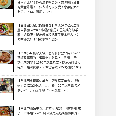
其林必比登！超香濃的蟹黃麵、充滿膠原蛋白
的黃金雞湯，一個人就可以享受，小菜強大不
要錯過 7437(瀏覽：106)
【台北國父紀念館站美食】極之好味松菸店燒
臘茶餐廳 2026：小餐館卻是五星飯店等級手
藝，燒臘飯、脆皮燒肉和肥龍叉燒太迷人（開
幕有優惠） 7446(瀏覽：130)
【台北小巨蛋站美食】碧海廚房敦北店 2026：
蔣經國專用的「復興鍋」餐具，「輝達」黃仁
勳也來朝聖！1970年創立老店，傳承蔣經國招
待所，經濟實惠，長輩會喜歡 7253(瀏覽：93)
【台北南京復興站美食】廚房客家美食：「輝
達」黃仁勳帶家人一起用餐，20年家常風味客
家小館，有商業午餐 7009(瀏覽：90)
【台北中山站美食】肥前屋 2026：肥前屋肥來
了！七條通1970年創立饅魚飯名店震憾回歸，