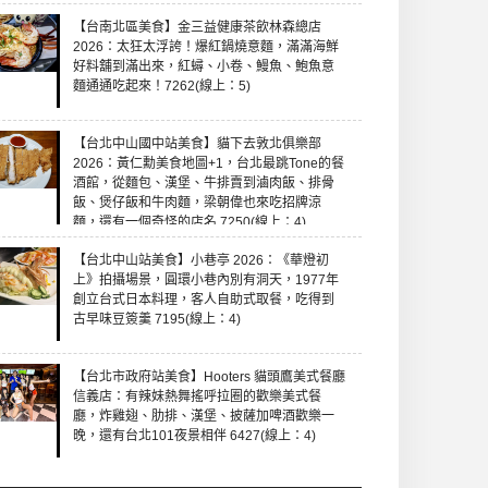
【台南北區美食】金三益健康茶飲林森總店
2026：太狂太浮誇！爆紅鍋燒意麵，滿滿海鮮
好料舖到滿出來，紅蟳、小卷、鰻魚、鮑魚意
麵通通吃起來！7262(線上：5)
【台北中山國中站美食】貓下去敦北俱樂部
2026：黃仁勳美食地圖+1，台北最跳Tone的餐
酒館，從麵包、漢堡、牛排賣到滷肉飯、排骨
飯、煲仔飯和牛肉麵，梁朝偉也來吃招牌涼
麵，還有一個奇怪的店名 7250(線上：4)
【台北中山站美食】小巷亭 2026：《華燈初
上》拍攝場景，圓環小巷內別有洞天，1977年
創立台式日本料理，客人自助式取餐，吃得到
古早味豆簽羹 7195(線上：4)
【台北市政府站美食】Hooters 貓頭鷹美式餐廳
信義店：有辣妹熱舞搖呼拉圈的歡樂美式餐
廳，炸雞翅、肋排、漢堡、披薩加啤酒歡樂一
晚，還有台北101夜景相伴 6427(線上：4)