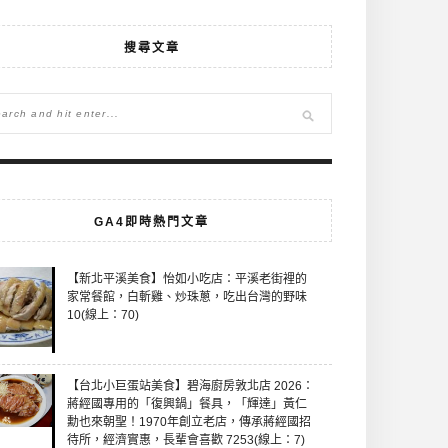
搜尋文章
GA4即時熱門文章
【新北平溪美食】怡如小吃店：平溪老街裡的
家常餐館，白斬雞、炒珠蔥，吃出台灣的野味
10(線上：70)
【台北小巨蛋站美食】碧海廚房敦北店 2026：
蔣經國專用的「復興鍋」餐具，「輝達」黃仁
勳也來朝聖！1970年創立老店，傳承蔣經國招
待所，經濟實惠，長輩會喜歡 7253(線上：7)