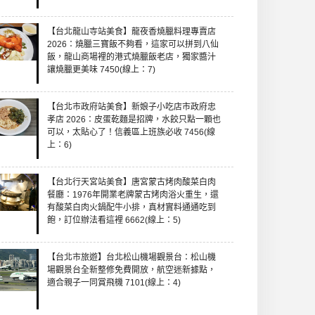
【台北龍山寺站美食】龍夜香燒臘料理專賣店
2026：燒臘三寶飯不夠看，這家可以拼到八仙
飯，龍山商場裡的港式燒臘飯老店，獨家醬汁
讓燒臘更美味 7450(線上：7)
【台北市政府站美食】新娘子小吃店市政府忠
孝店 2026：皮蛋乾麵是招牌，水餃只點一顆也
可以，太貼心了！信義區上班族必收 7456(線
上：6)
【台北行天宮站美食】唐宮蒙古烤肉酸菜白肉
餐廳：1976年開業老牌蒙古烤肉浴火重生，還
有酸菜白肉火鍋配牛小排，真材實料通通吃到
飽，訂位辦法看這裡 6662(線上：5)
【台北市旅遊】台北松山機場觀景台：松山機
場觀景台全新整修免費開放，航空迷新據點，
適合親子一同賞飛機 7101(線上：4)