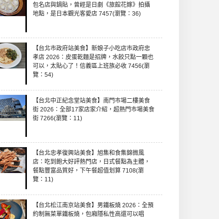
包名店與鍋貼，曾經是日劇《旅館花嫁》拍攝
地點，是日本觀光客愛店 7457(瀏覽：36)
【台北市政府站美食】新娘子小吃店市政府忠
孝店 2026：皮蛋乾麵是招牌，水餃只點一顆也
可以，太貼心了！信義區上班族必收 7456(瀏
覽：54)
【台北中正紀念堂站美食】南門市場二樓美食
街 2026：全部17家店家介紹，超熱門市場美食
街 7266(瀏覽：11)
【台北忠孝復興站美食】旭集和食集錦微風
店：吃到飽大好評熱門店，日式餐點為主體，
餐點豐富品質好，下午餐超值划算 7108(瀏
覽：11)
【台北松江南京站美食】男鐵板燒 2026：全預
約制無菜單鐵板燒，包廂隱私性高還可以唱