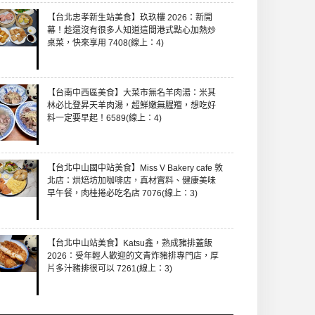
【台北忠孝新生站美食】玖玖樓 2026：新開
幕！趁還沒有很多人知道這間港式點心加熱炒
桌菜，快來享用 7408(線上：4)
【台南中西區美食】大菜市無名羊肉湯：米其
林必比登昇天羊肉湯，超鮮嫩無腥羶，想吃好
料一定要早起！6589(線上：4)
【台北中山國中站美食】Miss V Bakery cafe 敦
北店：烘焙坊加咖啡店，真材實料、健康美味
早午餐，肉桂捲必吃名店 7076(線上：3)
【台北中山站美食】Katsu鑫，熟成豬排蓋飯
2026：受年輕人歡迎的文青炸豬排專門店，厚
片多汁豬排很可以 7261(線上：3)