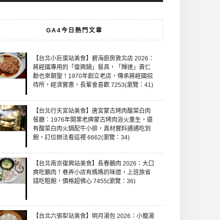
GA4今日熱門文章
【台北小巨蛋站美食】碧海廚房敦北店 2026：
蔣經國專用的「復興鍋」餐具，「輝達」黃仁
勳也來朝聖！1970年創立老店，傳承蔣經國招
待所，經濟實惠，長輩會喜歡 7253(瀏覽：41)
【台北行天宮站美食】唐宮蒙古烤肉酸菜白肉
餐廳：1976年開業老牌蒙古烤肉浴火重生，還
有酸菜白肉火鍋配牛小排，真材實料通通吃到
飽，訂位辦法看這裡 6662(瀏覽：34)
【台北南京復興站美食】長春鵝肉 2026：大口
爽吃鵝肉！巷弄小店有媽媽的味道，上班族省
錢吃粗飽，價格超佛心 7455(瀏覽：36)
【台北六張犁站美食】明月湯包 2026：小籠湯