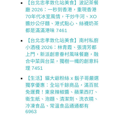
【台北忠孝敦化站美食】波記茶餐
廳 2026：一秒到香港，重現香港
70年代冰室風情，干炒牛河、XO
醬炒公仔麵、港式點心、絲襪奶茶
都是滿滿港味 7461
【台北忠孝敦化站美食】南村私廚
小酒棧 2026：林青霞、張清芳都
上門，新派創意眷村風味餐廳，融
合中菜與台菜，獨樹一幟的創意料
理 7451
【生活】貓大爺粉絲 x 鬍子哥嚴選
獨享優惠：全站千餘商品，滿百就
免運費！東泉辣椒醬、蘋果西打、
衛生紙、泡麵、清潔劑、洗衣精、
冷凍食品、常溫食品通通都有
6963