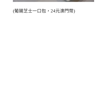
(
葡腸芝士一口包，
24
元澳門幣
)