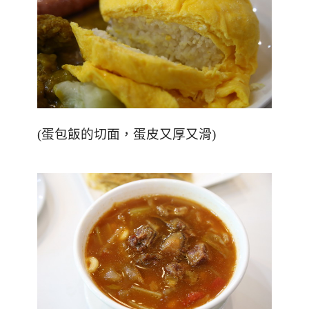
(蛋包飯的切面，蛋皮又厚又滑)