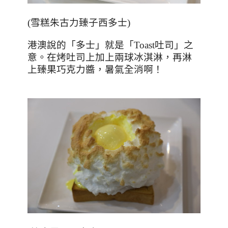
(
雪糕朱古力臻子西多士
)
港澳說的「多士」就是「
Toast
吐司」之
意。在烤吐司上加上兩球冰淇淋，再淋
上臻果巧克力醬，暑氣全消啊！