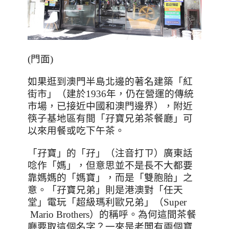
(門面)
如果逛到澳門半島北邊的著名建築「紅
街市」（建於
1936
年，仍在營運的傳統
市場，已接近中國和澳門邊界），附近
筷子基地區有間「孖寶兄弟茶餐廳」可
以來用餐或吃下午茶。
「孖寶」的「孖」（注音打ㄗ）廣東話
唸作「媽」，但意思並不是長不大都要
靠媽媽的「媽寶」，而是「雙胞胎」之
意。「孖寶兄弟」則是港澳對「任天
堂」電玩「超級瑪利歐兄弟」（Super
Mario Brothers
）的稱呼。為何這間茶餐
廳要取這個名字？一來是老闆有兩個寶