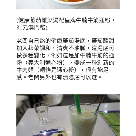
(
健康蕃茄雜菜湯配皇牌牛腩牛筋通粉，
31
元澳門幣
)
老闆自己熬的健康蕃茄湯底，蕃茄酸甜
加入蔬菜調和，清爽不油膩，這湯底可
做多種變化，例如這是加牛腩牛筋的通
粉（義大利通心粉），變成一種創新的
牛肉麵（麵條是通心粉），很有飽足
感。老闆另外也有清湯底可以選。