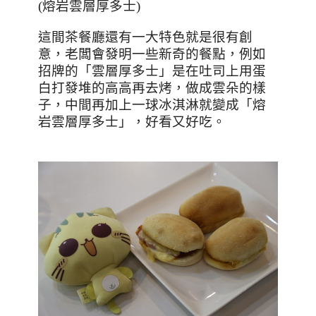
(
熔岩雲層厚多士
)
這間茶餐廳還有一大特色就是很有創
意，老闆會發明一些新奇的餐點，例如
招牌的「雲層厚多士」是在吐司上用蛋
白打發堆的高高再去烤，做成雲朵的樣
子，中間再加上一球冰淇淋就變成「熔
岩雲層厚多士」，好看又好吃。