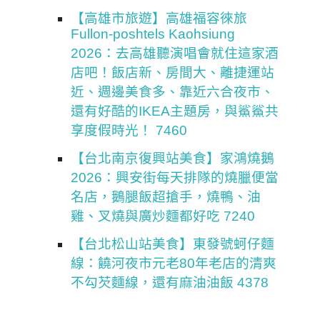
【高雄市旅遊】高雄福容徠旅
Fullon-poshtels Kaohsiung
2026：去高雄聽演唱會就住這家酒
店吧！飯店新、房間大、離捷運站
近、週邊美食多、靠近六合夜市、
還有好酷的IKEA主題房，與鯊鯊共
享度假時光！ 7460
【台北南京復興站美食】家鴻燒鵝
2026：興安街每天排隊的燒臘便當
名店，鵝腿飯超搶手，燒鴨、油
雞、叉燒與廣炒麵都好吃 7240
【台北松山站美食】東發號蚵仔麵
線：饒河夜市元老80年老店的清爽
不勾芡麵線，還有麻油油飯 4378