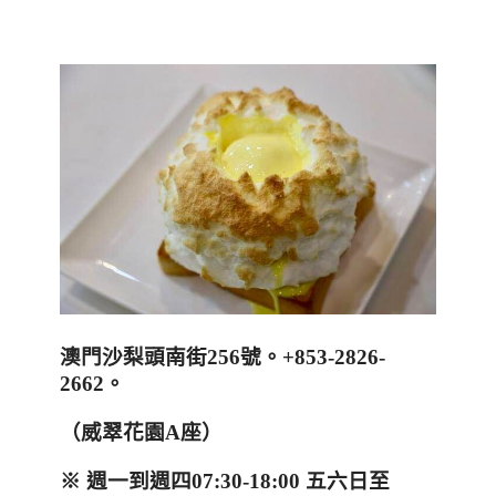
澳門
沙梨頭南街
256
號。
+853-2826-
2662
。
（威翠花園A座）
※
週一到週四
07:30-18:00
五六日至