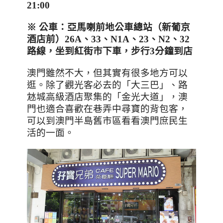
21:00
※ 公車：亞馬喇前地公車總站（新葡京
酒店前）26A
、33
、N1A
、23
、N2
、32
路線，
坐到紅街市下車，步行3分鐘到店
澳門雖然不大，但其實有很多地方可以
逛。除了觀光客必去的「大三巴」、路
沊城高級酒店聚集的「金光大道」，澳
門也適合喜歡在巷弄中尋寶的背包客，
可以到澳門半島舊市區看看澳門庶民生
活的一面。