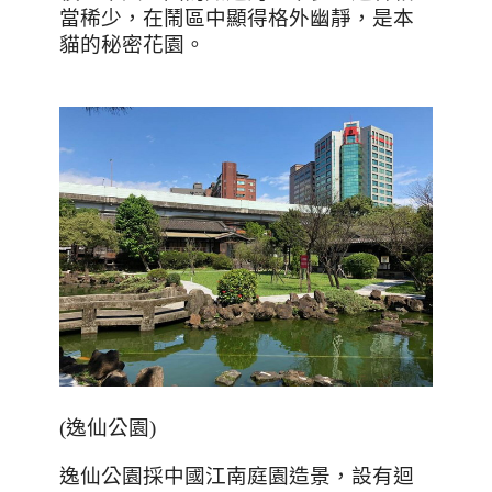
當稀少，在鬧區中顯得格外幽靜，是本
貓的秘密花園。
(逸仙公園)
逸仙公園採中國江南庭園造景，設有迴