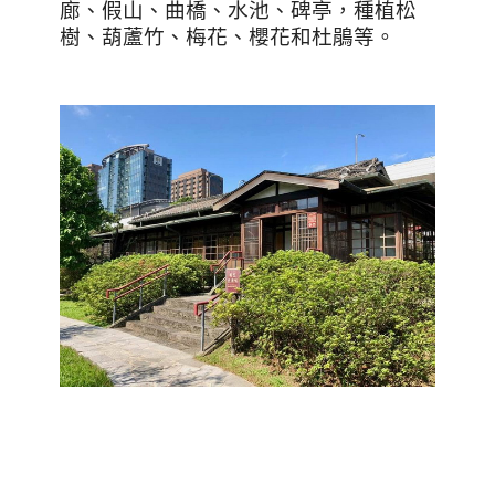
廊、假山、曲橋、水池、碑亭，種植松
樹、葫蘆竹、梅花、櫻花和杜鵑等。