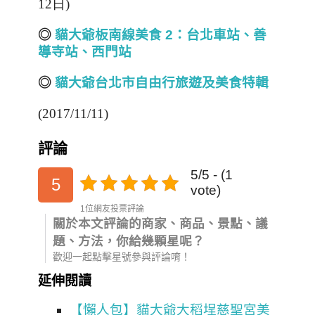
日
12
)
◎
貓大爺板南線美食 2
：台北車站、善
導寺站、西門站
◎
貓大爺台北市自由行旅遊及美食特輯
(2017/11/11)
評論
5/5 - (1
5
vote)
1位網友投票評論
關於本文評論的商家、商品、景點、議
題、方法，你給幾顆星呢？
歡迎一起點擊星號參與評論唷！
延伸閱讀
【懶人包】貓大爺大稻埕慈聖宮美