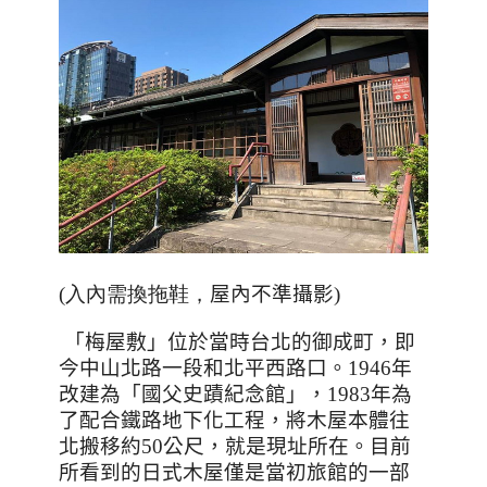
(入內需換拖鞋，
屋內不準攝影
)
「梅屋敷」位於當時台北的御成町，即
今中山北路一段和北平西路口。
1946
年
改建為「國父史蹟紀念館」，
1983
年為
了配合鐵路地下化工程，將木屋本體往
北搬移約
50
公尺，就是現址所在。目前
所看到的日式木屋僅是當初旅館的一部