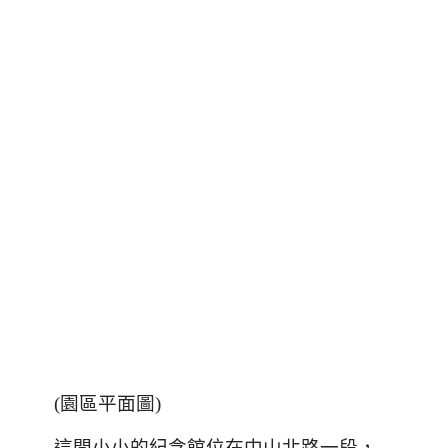
(
園區平面圖
)
這間小小的紀念館位在中山北路一段，