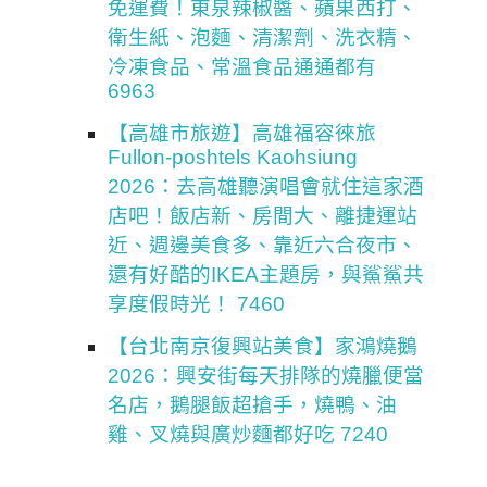
免運費！東泉辣椒醬、蘋果西打、
衛生紙、泡麵、清潔劑、洗衣精、
冷凍食品、常溫食品通通都有
6963
【高雄市旅遊】高雄福容徠旅
Fullon-poshtels Kaohsiung
2026：去高雄聽演唱會就住這家酒
店吧！飯店新、房間大、離捷運站
近、週邊美食多、靠近六合夜市、
還有好酷的IKEA主題房，與鯊鯊共
享度假時光！ 7460
【台北南京復興站美食】家鴻燒鵝
2026：興安街每天排隊的燒臘便當
名店，鵝腿飯超搶手，燒鴨、油
雞、叉燒與廣炒麵都好吃 7240