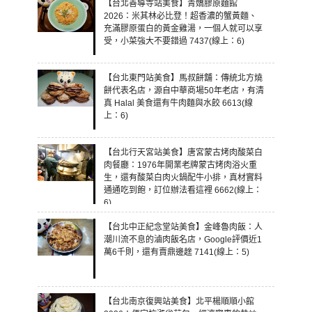
【台北善導寺站美食】青嬌膠原麵館
2026：米其林必比登！超香濃的蟹黃麵、
充滿膠原蛋白的黃金雞湯，一個人就可以享
受，小菜強大不要錯過 7437(線上：6)
【台北東門站美食】馬叔餅舖：傳統北方燒
餅代表名店，源自中華商場50年老店，有清
真 Halal 美食還有牛肉麵與水餃 6613(線
上：6)
【台北行天宮站美食】唐宮蒙古烤肉酸菜白
肉餐廳：1976年開業老牌蒙古烤肉浴火重
生，還有酸菜白肉火鍋配牛小排，真材實料
通通吃到飽，訂位辦法看這裡 6662(線上：
6)
【台北中正紀念堂站美食】金峰魯肉飯：人
潮川流不息的滷肉飯名店，Google評價近1
萬6千則，還有賣鼎邊趖 7141(線上：5)
【台北南京復興站美食】北平楊順順小館