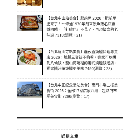
【台北中山站美食】肥前屋 2026：肥前屋
肥來了！七條通1970年創立饅魚飯名店震
憾回歸，「針線包」不見了，再現懷念的老
味道 7318(瀏覽：21)
【台北龍山寺站美食】龍夜香燒臘料理專賣
店 2026：燒臘三寶飯不夠看，這家可以拼
到八仙飯，龍山商場裡的港式燒臘飯老店，
獨家醬汁讓燒臘更美味 7450(瀏覽：28)
【台北中正紀念堂站美食】南門市場二樓美
食街 2026：全部17家店家介紹，超熱門市
場美食街 7266(瀏覽：17)
近期文章