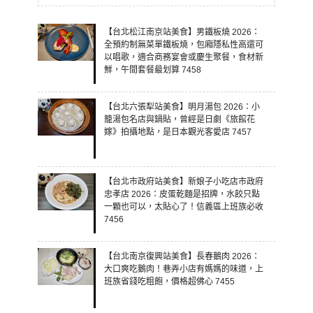
【台北松江南京站美食】男鐵板燒 2026：
全預約制無菜單鐵板燒，包廂隱私性高還可
以唱歌，適合商務宴會或慶生聚餐，食材新
鮮，午間套餐最划算 7458
【台北六張犁站美食】明月湯包 2026：小
籠湯包名店與鍋貼，曾經是日劇《旅館花
嫁》拍攝地點，是日本觀光客愛店 7457
【台北市政府站美食】新娘子小吃店市政府
忠孝店 2026：皮蛋乾麵是招牌，水餃只點
一顆也可以，太貼心了！信義區上班族必收
7456
【台北南京復興站美食】長春鵝肉 2026：
大口爽吃鵝肉！巷弄小店有媽媽的味道，上
班族省錢吃粗飽，價格超佛心 7455