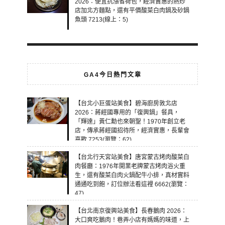
2026：便宜抗漲省荷包，經濟實惠的熱炒
店加北方麵點，還有平價酸菜白肉鍋及砂鍋
魚頭 7213(線上：5)
GA4今日熱門文章
【台北小巨蛋站美食】碧海廚房敦北店
2026：蔣經國專用的「復興鍋」餐具，
「輝達」黃仁勳也來朝聖！1970年創立老
店，傳承蔣經國招待所，經濟實惠，長輩會
喜歡 7253(瀏覽：62)
【台北行天宮站美食】唐宮蒙古烤肉酸菜白
肉餐廳：1976年開業老牌蒙古烤肉浴火重
生，還有酸菜白肉火鍋配牛小排，真材實料
通通吃到飽，訂位辦法看這裡 6662(瀏覽：
47)
【台北南京復興站美食】長春鵝肉 2026：
大口爽吃鵝肉！巷弄小店有媽媽的味道，上