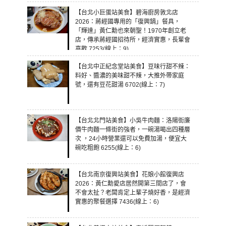
【台北小巨蛋站美食】碧海廚房敦北店
2026：蔣經國專用的「復興鍋」餐具，
「輝達」黃仁勳也來朝聖！1970年創立老
店，傳承蔣經國招待所，經濟實惠，長輩會
喜歡 7253(線上：9)
【台北中正紀念堂站美食】豆味行甜不辣：
料好、醬濃的美味甜不辣，大推外帶家庭
號，還有豆花甜湯 6702(線上：7)
【台北北門站美食】小吳牛肉麵：洛陽街廉
價牛肉麵一條街的強者，一碗湯喝出四種層
次 ，24小時營業還可以免費加湯，便宜大
碗吃粗飽 6255(線上：6)
【台北南京復興站美食】花娘小館復興店
2026：黃仁勳愛店居然開第三間店了，會
不會太扯？老闆肯定上輩子燒好香，是經濟
實惠的聚餐選擇 7436(線上：6)