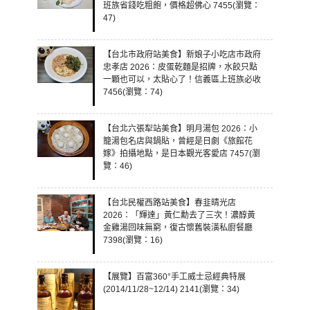
班族省錢吃粗飽，價格超佛心 7455(瀏覽：
47)
【台北市政府站美食】新娘子小吃店市政府
忠孝店 2026：皮蛋乾麵是招牌，水餃只點
一顆也可以，太貼心了！信義區上班族必收
7456(瀏覽：74)
【台北六張犁站美食】明月湯包 2026：小
籠湯包名店與鍋貼，曾經是日劇《旅館花
嫁》拍攝地點，是日本觀光客愛店 7457(瀏
覽：46)
【台北民權西路站美食】春韭晴光店
2026：「輝達」黃仁勳去了三次！濃醇黃
金雞湯回味無窮，復古懷舊裝潢私廚餐廳
7398(瀏覽：16)
【展覽】百富360°手工威士忌經典特展
(2014/11/28~12/14) 2141(瀏覽：34)