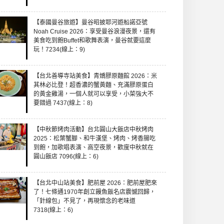
【泰國曼谷旅遊】曼谷昭披耶河遊船諾亞號
Noah Cruise 2026：享受曼谷浪漫夜景，還有
美食吃到飽Buffet和歌舞表演，曼谷就要這麼
玩！7234(線上：9)
【台北善導寺站美食】青嬌膠原麵館 2026：米
其林必比登！超香濃的蟹黃麵、充滿膠原蛋白
的黃金雞湯，一個人就可以享受，小菜強大不
要錯過 7437(線上：8)
【中秋節烤肉活動】台北圓山大飯店中秋烤肉
2025：松葉蟹腳、和牛漢堡、烤肉、烤香腸吃
到飽，加歌唱表演、高空夜景，歡度中秋就在
圓山飯店 7096(線上：6)
【台北中山站美食】肥前屋 2026：肥前屋肥來
了！七條通1970年創立饅魚飯名店震憾回歸，
「針線包」不見了，再現懷念的老味道
7318(線上：6)