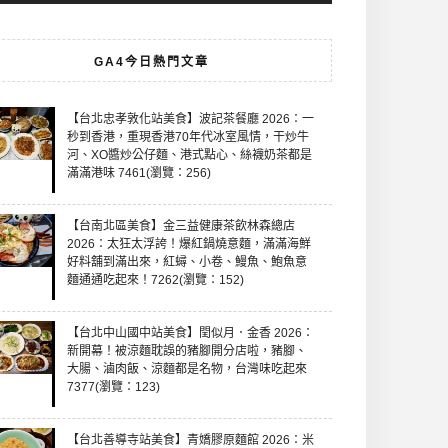
GA4今日熱門文章
【台北忠孝敦化站美食】波記茶餐廳 2026：一
秒到香港，重現香港70年代冰室風情，干炒牛
河、XO醬炒公仔麵、港式點心、絲襪奶茶都是
滿滿港味 7461(瀏覽：256)
【台南北區美食】金三益健康茶飲林森總店
2026：太狂太浮誇！爆紅鍋燒意麵，滿滿海鮮
好料舖到滿出來，紅蟳、小卷、鰻魚、鮑魚意
麵通通吃起來！7262(瀏覽：152)
【台北中山國中站美食】閏似月．金香 2026：
新開幕！被涼麵耽誤的豬腳開分店啦，豬腳、
大腸、滷肉飯、涼麵都是名物，台灣味吃起來
7377(瀏覽：123)
【台北善導寺站美食】青嬌膠原麵館 2026：米