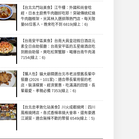
【台北北門站美食】江牛樓：外國和尚會唸
經，日本主廚煮牛肉麵好吃耶！突破傳統紅燒
牛肉麵框架，米其林入選排隊熱門店，每天限
量66位客人，晚來吃不到 6819(線上：6)
【台南安平區美食】台南大員皇冠假日酒店元
素全日自助餐廳：台南安平區的五星級酒店吃
到飽自助餐，爽吃松葉蟹腳、喝爆台南牛肉湯
7154(線上：6)
【懶人包】貓大爺精選台北市老派懷舊長輩中
餐廳 (2026，101家)：適合帶長輩用餐的老
店，裝潢樸實、經濟實惠、吃滿滿的回憶，長
輩最愛、孝親必備 7353(線上：6)
【台北忠孝敦化站美食】川火成都燒烤：四川
風格燒烤店，各式香辣串燒大會串，還有豪邁
江湖菜，適合無辣不歡的聚餐 6549(線上：5)