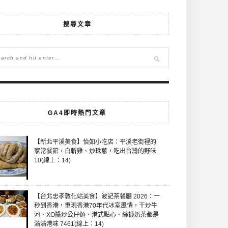
搜尋文章
GA4即時熱門文章
【新北平溪美食】怡如小吃店：平溪老街裡的
家常餐館，白斬雞、炒珠蔥，吃出台灣的野味
10(線上：14)
【台北忠孝敦化站美食】波記茶餐廳 2026：一
秒到香港，重現香港70年代冰室風情，干炒牛
河、XO醬炒公仔麵、港式點心、絲襪奶茶都是
滿滿港味 7461(線上：14)