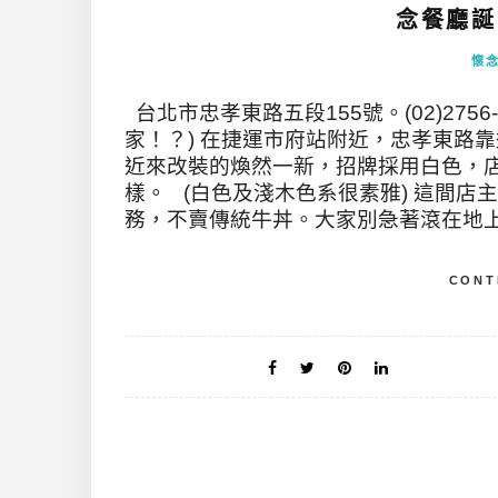
念餐廳誕生
懷
台北市忠孝東路五段155號。(02)275
家！？) 在捷運市府站附近，忠孝東路
近來改裝的煥然一新，招牌採用白色，
樣。 (白色及淺木色系很素雅) 這間
務，不賣傳統牛丼。大家別急著滾在地上
CONT