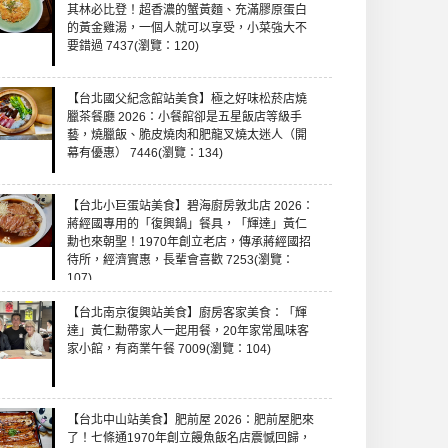
其林必比登！超香濃的蟹黃麵、充滿膠原蛋白
的黃金雞湯，一個人就可以享受，小菜強大不
要錯過 7437(瀏覽：120)
【台北國父紀念館站美食】極之好味松菸店燒
臘茶餐廳 2026：小餐館卻是五星飯店等級手
藝，燒臘飯、脆皮燒肉和肥龍叉燒太迷人（開
幕有優惠） 7446(瀏覽：134)
【台北小巨蛋站美食】碧海廚房敦北店 2026：
蔣經國專用的「復興鍋」餐具，「輝達」黃仁
勳也來朝聖！1970年創立老店，傳承蔣經國招
待所，經濟實惠，長輩會喜歡 7253(瀏覽：
107)
【台北南京復興站美食】廚房客家美食：「輝
達」黃仁勳帶家人一起用餐，20年家常風味客
家小館，有商業午餐 7009(瀏覽：104)
【台北中山站美食】肥前屋 2026：肥前屋肥來
了！七條通1970年創立饅魚飯名店震憾回歸，