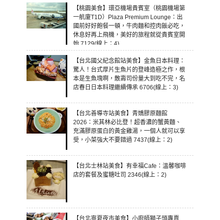
【桃園美食】環亞機場貴賓室（桃園機場第
一航廈T1D）Plaza Premium Lounge：出
國前好好飽餐一頓，牛肉麵和控肉飯必吃，
休息好再上飛機，美好的旅程就從貴賓室開
始 7129(線上：4)
【台北國父紀念館站美食】金魚日本料理：
驚人！台式厚片生魚片的登峰造極之作，根
本是生魚塊啊，散壽司份量大到吃不完，名
店春日日本料理繼續傳承 6706(線上：3)
【台北善導寺站美食】青嬌膠原麵館
2026：米其林必比登！超香濃的蟹黃麵、
充滿膠原蛋白的黃金雞湯，一個人就可以享
受，小菜強大不要錯過 7437(線上：2)
【台北士林站美食】有幸福Cafe：溫馨咖啡
店的套餐及蜜糖吐司 2346(線上：2)
【台北寧夏夜市美食】小廚師獅子頭專賣