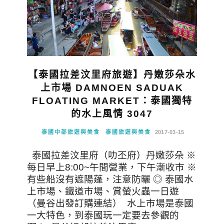
【泰國拉差汶里府旅遊】丹嫩莎朵水
上市場 DAMNOEN SADUAK
FLOATING MARKET：泰國獨特
的水上風情 3047
泰國中部旅遊與美食
泰國旅遊與美食
2017-03-15
泰國拉差汶里府（叻丕府）丹嫩莎朵 ※
每日早上8:00~午間營業，下午漸收市 ※
有些船沒有遮陽蓬，注意防曬 ◎ 泰國水
上市場、鐵道市場、賞螢火蟲一日遊
（曼谷出發訂購連結） 水上市場是泰國
一大特色，到泰國玩一定要去參觀的