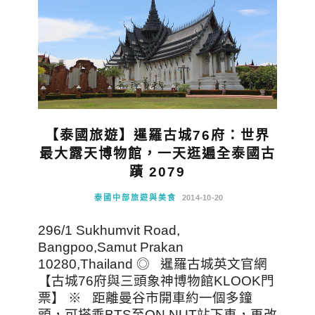
【泰國旅遊】暹羅古城76府：世界
最大露天博物館，一天逛遍全泰國古
蹟 2079
泰國中部旅遊與美食
2014-10-20
296/1 Sukhumvit Road,
Bangpoo,Samut Prakan
10280,Thailand ◎ 暹羅古城英文官網
【古城76府與三頭象神博物館KLOOK門
票】 ※ 距離曼谷市開車約一個多鐘
頭，可搭乘BTS至ON NUT站下車，再改