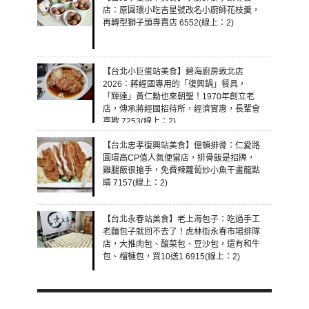
店：原圓環小吃吉星號改名小廚師花枝羹，
再轉型獅子頭專賣店 6552(線上：2)
【台北小巨蛋站美食】碧海廚房敦北店
2026：蔣經國專用的「復興鍋」餐具，
「輝達」黃仁勳也來朝聖！1970年創立老
店，傳承蔣經國招待所，經濟實惠，長輩會
喜歡 7253(線上：2)
【台北忠孝復興站美食】億頓排骨：仁愛路
圓環高CP值人氣便當店，排骨飯是招牌，
雞腿飯很搶手，免費辣蘿蔔炒小魚干畫龍點
睛 7157(線上：2)
【台北永春站美食】老上海包子：吃過手工
老麵包子就回不去了！虎林街永春市場排隊
店，大推肉包、酸菜包、豆沙包，還有和牛
包、榴槤包，買10送1 6915(線上：2)