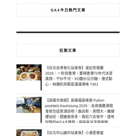
GA4今日熱門文章
近期文章
【台北忠孝敦化站美食】波記茶餐廳
2026：一秒到香港，重現香港70年代冰室
風情，干炒牛河、XO醬炒公仔麵、港式點
心、絲襪奶茶都是滿滿港味 7461
【高雄市旅遊】高雄福容徠旅 Fullon-
poshtels Kaohsiung 2026：去高雄聽演唱
會就住這家酒店吧！飯店新、房間大、離捷
運站近、週邊美食多、靠近六合夜市、還有
好酷的IKEA主題房，與鯊鯊共享度假時
光！ 7460
【台北中山國中站美食】小漢堡便當