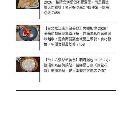
2026：招牌寫漢堡但不賣漢堡，而是賣比
臉大炸雞排！便宜好吃高CP值便當，抗漲
必收 7459
【台北松江南京站美食】男鐵板燒 2026：
全預約制無菜單鐵板燒，包廂隱私性高還可
以唱歌，適合商務宴會或慶生聚餐，食材新
鮮，午間套餐最划算 7458
【台北六張犁站美食】明月湯包 2026：小
籠湯包名店與鍋貼，曾經是日劇《旅館花
嫁》拍攝地點，是日本觀光客愛店 7457