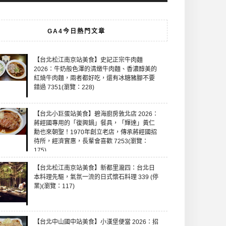
GA4今日熱門文章
【台北松江南京站美食】史記正宗牛肉麵
2026：牛奶般色澤的清燉牛肉麵、香濃醇美的
紅燒牛肉麵，兩者都好吃，還有冰糖豬腳不要
錯過 7351(瀏覽：228)
【台北小巨蛋站美食】碧海廚房敦北店 2026：
蔣經國專用的「復興鍋」餐具，「輝達」黃仁
勳也來朝聖！1970年創立老店，傳承蔣經國招
待所，經濟實惠，長輩會喜歡 7253(瀏覽：
175)
【台北松江南京站美食】新都里瀧四：台北日
本料理先驅，氣氛一流的日式懷石料理 339 (停
業)(瀏覽：117)
【台北中山國中站美食】小漢堡便當 2026：招