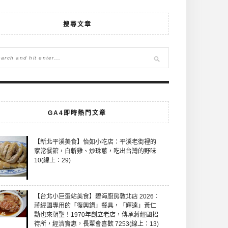
搜尋文章
GA4即時熱門文章
【新北平溪美食】怡如小吃店：平溪老街裡的
家常餐館，白斬雞、炒珠蔥，吃出台灣的野味
10(線上：29)
【台北小巨蛋站美食】碧海廚房敦北店 2026：
蔣經國專用的「復興鍋」餐具，「輝達」黃仁
勳也來朝聖！1970年創立老店，傳承蔣經國招
待所，經濟實惠，長輩會喜歡 7253(線上：13)