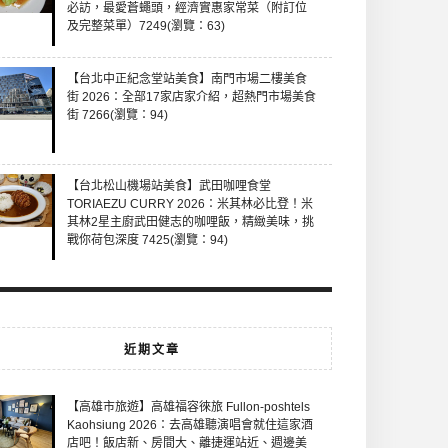
必訪，最愛蒼蠅頭，經濟實惠家常菜（附訂位
及完整菜單）7249(瀏覽：63)
【台北中正紀念堂站美食】南門市場二樓美食
街 2026：全部17家店家介紹，超熱門市場美食
街 7266(瀏覽：94)
【台北松山機場站美食】武田咖哩食堂
TORIAEZU CURRY 2026：米其林必比登！米
其林2星主廚武田健志的咖哩飯，精緻美味，挑
戰你荷包深度 7425(瀏覽：94)
近期文章
【高雄市旅遊】高雄福容徠旅 Fullon-poshtels
Kaohsiung 2026：去高雄聽演唱會就住這家酒
店吧！飯店新、房間大、離捷運站近、週邊美