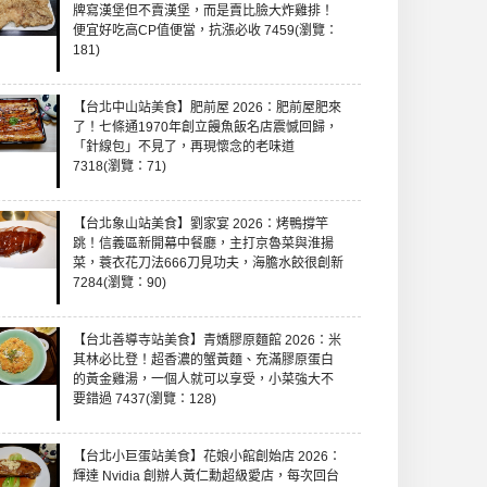
牌寫漢堡但不賣漢堡，而是賣比臉大炸雞排！
便宜好吃高CP值便當，抗漲必收 7459(瀏覽：
181)
【台北中山站美食】肥前屋 2026：肥前屋肥來
了！七條通1970年創立饅魚飯名店震憾回歸，
「針線包」不見了，再現懷念的老味道
7318(瀏覽：71)
【台北象山站美食】劉家宴 2026：烤鴨撐竿
跳！信義區新開幕中餐廳，主打京魯菜與淮揚
菜，蓑衣花刀法666刀見功夫，海膽水餃很創新
7284(瀏覽：90)
【台北善導寺站美食】青嬌膠原麵館 2026：米
其林必比登！超香濃的蟹黃麵、充滿膠原蛋白
的黃金雞湯，一個人就可以享受，小菜強大不
要錯過 7437(瀏覽：128)
【台北小巨蛋站美食】花娘小館創始店 2026：
輝達 Nvidia 創辦人黃仁勳超級愛店，每次回台