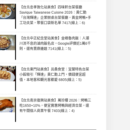
【台北忠孝敦化站美食】四味軒台菜餐廳
Savique Taiwanese Cuisine 2026：黃仁勳
「台灣輝達」企業辦桌台菜餐廳，黃金烤鴨+手
工功夫菜，聚餐口袋新名單 7417(線上：6)
【台北中正紀念堂站美食】金峰魯肉飯：人潮
川流不息的滷肉飯名店，Google評價近1萬6千
則，還有賣鼎邊趖 7141(線上：5)
【台北東門站美食】呂桑食堂：宜蘭特色台菜
小館吸引「輝達」黃仁勳上門，價錢便宜超
值，本地客和觀光客都愛 6805(線上：5)
【台北南京復興站美食】萬珍樓 2026：烤鴨三
吃1650+10%，便宜實惠烤鴨與經濟合菜，還
有午間個人商業午餐 7403(線上：4)