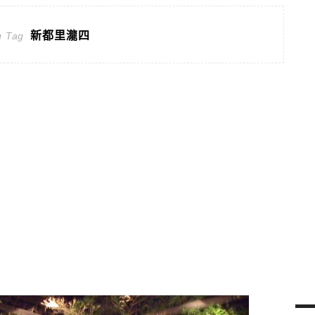
新都里瀧四
g Tag