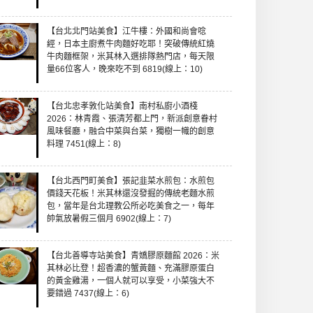
【台北北門站美食】江牛樓：外國和尚會唸
經，日本主廚煮牛肉麵好吃耶！突破傳統紅燒
牛肉麵框架，米其林入選排隊熱門店，每天限
量66位客人，晚來吃不到 6819(線上：10)
【台北忠孝敦化站美食】南村私廚小酒棧
2026：林青霞、張清芳都上門，新派創意眷村
風味餐廳，融合中菜與台菜，獨樹一幟的創意
料理 7451(線上：8)
【台北西門町美食】張記韭菜水煎包：水煎包
價錢天花板！米其林還沒發掘的傳統老麵水煎
包，當年是台北理教公所必吃美食之一，每年
帥氣放暑假三個月 6902(線上：7)
【台北善導寺站美食】青嬌膠原麵館 2026：米
其林必比登！超香濃的蟹黃麵、充滿膠原蛋白
的黃金雞湯，一個人就可以享受，小菜強大不
要錯過 7437(線上：6)