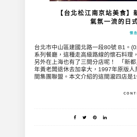
【台北松江南京站美食】
氣氛一流的日式懷
懷
台北市中山區建國北路一段80號 B1。(02
系列餐廳，這種走高級路線的懷石料理
另外在上海也有了三間分店呢！ 「新都里
年黃老闆退休去加拿大，1997年原版人
間集團聯盟。本文介紹的這間瀧四店是199
CONT