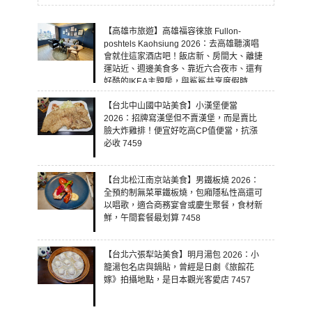
【高雄市旅遊】高雄福容徠旅 Fullon-
poshtels Kaohsiung 2026：去高雄聽演唱
會就住這家酒店吧！飯店新、房間大、離捷
運站近、週邊美食多、靠近六合夜市、還有
好酷的IKEA主題房，與鯊鯊共享度假時
光！ 7460
【台北中山國中站美食】小漢堡便當
2026：招牌寫漢堡但不賣漢堡，而是賣比
臉大炸雞排！便宜好吃高CP值便當，抗漲
必收 7459
【台北松江南京站美食】男鐵板燒 2026：
全預約制無菜單鐵板燒，包廂隱私性高還可
以唱歌，適合商務宴會或慶生聚餐，食材新
鮮，午間套餐最划算 7458
【台北六張犁站美食】明月湯包 2026：小
籠湯包名店與鍋貼，曾經是日劇《旅館花
嫁》拍攝地點，是日本觀光客愛店 7457