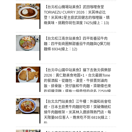
【台北松山機場站美食】武田咖哩食堂
TORIAEZU CURRY 2026：米其林必比
登！米其林2星主廚武田健志的咖哩飯，精
緻美味，挑戰你荷包深度 7425(線上：13)
【台北松江南京站美食】四平街番茄牛肉
麵：四平街商圈鮮甜番茄牛肉麵與Q彈刀削
麵條 6934(線上：12)
【台北中山國中站美食】貓下去敦北俱樂部
2026：黃仁勳美食地圖+1，台北最跳Tone
的餐酒館，從麵包、漢堡、牛排賣到滷肉
飯、排骨飯、煲仔飯和牛肉麵，梁朝偉也來
吃招牌涼麵，還有一個奇怪的店名 7250(線
上：11)
【台北北門站美食】江牛樓：外國和尚會唸
經，日本主廚煮牛肉麵好吃耶！突破傳統紅
燒牛肉麵框架，米其林入選排隊熱門店，每
天限量66位客人，晚來吃不到 6819(線上：
8)