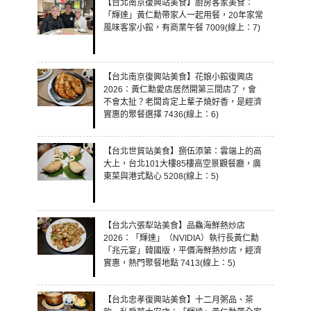
【台北南京復興站美食】廚房客家美食：
「輝達」黃仁勳帶家人一起用餐，20年家常
風味客家小館，有商業午餐 7009(線上：7)
【台北南京復興站美食】花娘小館復興店
2026：黃仁勳愛店居然開第三間店了，會
不會太扯？老闆肯定上輩子燒好香，是經濟
實惠的聚餐選擇 7436(線上：6)
【台北世貿站美食】捌伍添第：雲端上的高
大上，台北101大樓85樓高空景觀餐廳，廣
東菜與港式點心 5208(線上：5)
【台北六張犁站美食】品鱻海鮮熱炒店
2026：「輝達」（NVIDIA）執行長黃仁勳
「兆元宴」韓國版，平價海鮮熱炒店，經濟
實惠，熱門聚餐地點 7413(線上：5)
【台北忠孝復興站美食】十二月粥品、茶