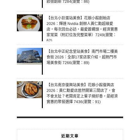
餃很創新 7284(瀏覽：86)
【台北小巨蛋站美食】花娘小館創始店
2026：輝達 Nvidia 創辦人黃仁勳超級愛
店，每次回台必訪，最愛蒼蠅頭，經濟實惠
家常菜（附訂位及完整菜單）7249(瀏覽：
62)
【台北中正紀念堂站美食】南門市場二樓美
食街 2026：全部17家店家介紹，超熱門市
場美食街 7266(瀏覽：89)
【台北南京復興站美食】花娘小館復興店
2026：黃仁勳愛店居然開第三間店了，會
不會太扯？老闆肯定上輩子燒好香，是經濟
實惠的聚餐選擇 7436(瀏覽：91)
近期文章