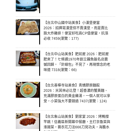
【台北中山國中站美食】小漢堡便當
2026：招牌寫漢堡但不賣漢堡，而是賣比
臉大炸雞排！便宜好吃高CP值便當，抗漲
必收 7459(瀏覽：177)
【台北中山站美食】肥前屋 2026：肥前屋
肥來了！七條通1970年創立饅魚飯名店震
憾回歸，「針線包」不見了，再現懷念的老
味道 7318(瀏覽：66)
【台北善導寺站美食】青嬌膠原麵館
2026：米其林必比登！超香濃的蟹黃麵、
充滿膠原蛋白的黃金雞湯，一個人就可以享
受，小菜強大不要錯過 7437(瀏覽：124)
【台北象山站美食】劉家宴 2026：烤鴨撐
竿跳！信義區新開幕中餐廳，主打京魯菜與
淮揚菜，蓑衣花刀法666刀見功夫，海膽水