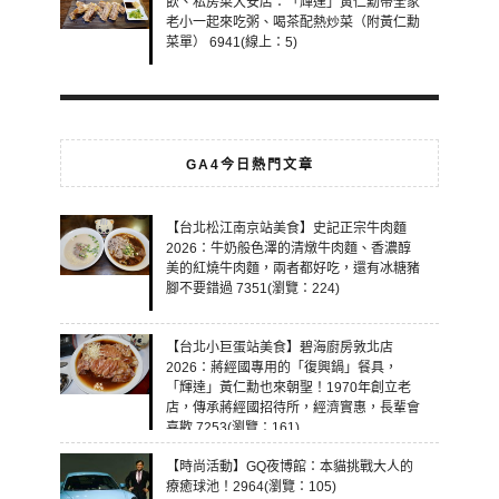
飲、私房菜大安店：「輝達」黃仁勳帶全家
老小一起來吃粥、喝茶配熱炒菜（附黃仁勳
菜單） 6941(線上：5)
GA4今日熱門文章
【台北松江南京站美食】史記正宗牛肉麵
2026：牛奶般色澤的清燉牛肉麵、香濃醇
美的紅燒牛肉麵，兩者都好吃，還有冰糖豬
腳不要錯過 7351(瀏覽：224)
【台北小巨蛋站美食】碧海廚房敦北店
2026：蔣經國專用的「復興鍋」餐具，
「輝達」黃仁勳也來朝聖！1970年創立老
店，傳承蔣經國招待所，經濟實惠，長輩會
喜歡 7253(瀏覽：161)
【時尚活動】GQ夜博館：本貓挑戰大人的
療癒球池！2964(瀏覽：105)