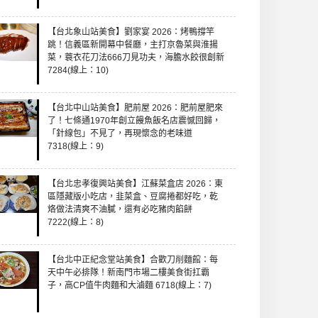
【台北象山站美食】劉家宴 2026：烤鴨撐竿
跳！信義區新開幕中餐廳，主打京魯菜與淮揚
菜，蓑衣花刀法666刀見功夫，海膽水餃很創新
7284(線上：10)
【台北中山站美食】肥前屋 2026：肥前屋肥來
了！七條通1970年創立饅魚飯名店震憾回歸，
「針線包」不見了，再現懷念的老味道
7318(線上：9)
【台北忠孝復興站美食】江蘇菜盒店 2026：東
區隱藏版小吃店，韭菜盒、豆腐捲都好吃，乾
烙做法清爽不油膩，還有必吃豬肉餡餅
7222(線上：8)
【台北中正紀念堂站美食】合歡刀削麵館：每
天中午必排隊！新南門市場二樓美食街扛霸
子，高CP值牛肉麵和大滷麵 6718(線上：7)