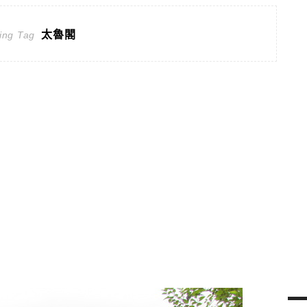
太魯閣
ing Tag