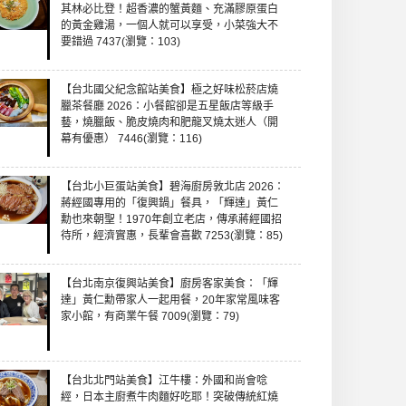
其林必比登！超香濃的蟹黃麵、充滿膠原蛋白
的黃金雞湯，一個人就可以享受，小菜強大不
要錯過 7437(瀏覽：103)
【台北國父紀念館站美食】極之好味松菸店燒
臘茶餐廳 2026：小餐館卻是五星飯店等級手
藝，燒臘飯、脆皮燒肉和肥龍叉燒太迷人（開
幕有優惠） 7446(瀏覽：116)
【台北小巨蛋站美食】碧海廚房敦北店 2026：
蔣經國專用的「復興鍋」餐具，「輝達」黃仁
勳也來朝聖！1970年創立老店，傳承蔣經國招
待所，經濟實惠，長輩會喜歡 7253(瀏覽：85)
【台北南京復興站美食】廚房客家美食：「輝
達」黃仁勳帶家人一起用餐，20年家常風味客
家小館，有商業午餐 7009(瀏覽：79)
【台北北門站美食】江牛樓：外國和尚會唸
經，日本主廚煮牛肉麵好吃耶！突破傳統紅燒