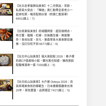
【台北忠孝復興站美食】十二月粥品、茶飲、
私房菜大安店：「輝達」黃仁勳帶全家老小一
起來吃粥、喝茶配熱炒菜（附黃仁勳菜單）
6941(線上：7)
【台南東區美食】府城騷烤家：超狂燒烤店，
帝王蟹、龍蝦、紅蟳、巨無霸生蠔，爽度爆
炸！食尚玩家、非凡、東森等各大美食節目激
推，沒訂位吃不到 6677(線上：6)
【台北中山站美食】福大蒸餃館 2026：巷子裡
的高CP值美味小館，觀光客也知道，豬肉蒸餃
配酸辣湯來一套 7330(線上：5)
【台北松山站美食】大戶屋 Ootoya 2026：百
貨商場美食街的模範生，日本連鎖餐廳來台灣
20年，菜色豐富，品質穩定 7427(線上：5)