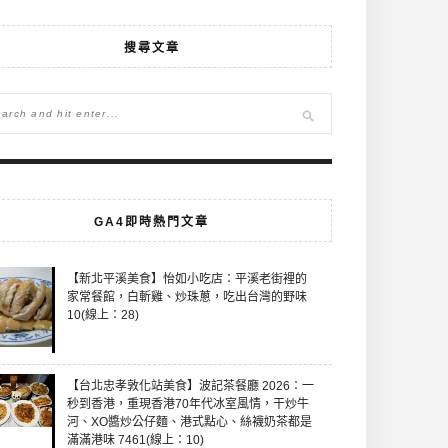
搜尋文章
GA4即時熱門文章
【新北平溪美食】怡如小吃店：平溪老街裡的
家常餐館，白斬雞、炒珠蔥，吃出台灣的野味
10(線上：28)
【台北忠孝敦化站美食】波記茶餐廳 2026：一
秒到香港，重現香港70年代冰室風情，干炒牛
河、XO醬炒公仔麵、港式點心、絲襪奶茶都是
滿滿港味 7461(線上：10)