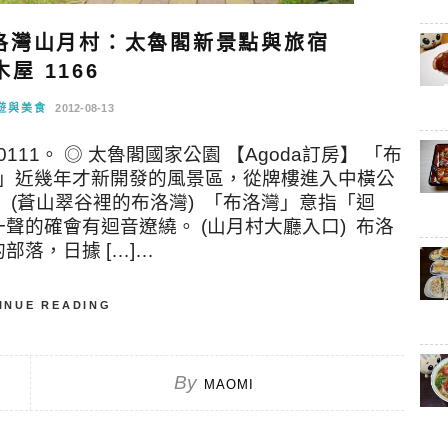
洛灣山月村：太魯閣新景點與旅宿
木屋 1166
遊與美食
2012-08-13
-0111。 ◎ 太魯閣國家公園 【Agoda訂房】 「布
公園」近幾年才新開發的風景區，從牌樓進入中橫公
 (蒼山翠谷裡的布洛灣) 「布洛灣」意指「迴
聲的確會有迴音遼繞。 (山月村大廳入口) 布洛
落，日據 […]…
INUE READING
By
MAOMI