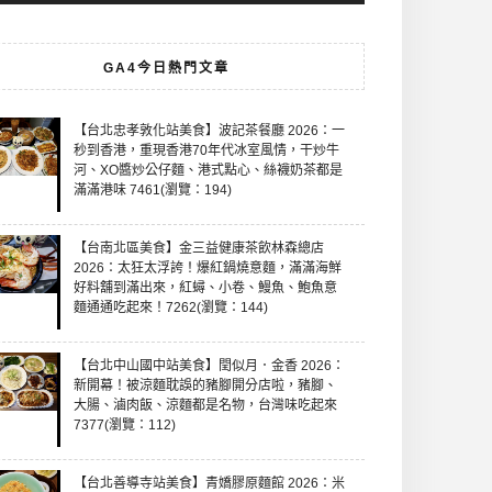
GA4今日熱門文章
【台北忠孝敦化站美食】波記茶餐廳 2026：一
秒到香港，重現香港70年代冰室風情，干炒牛
河、XO醬炒公仔麵、港式點心、絲襪奶茶都是
滿滿港味 7461(瀏覽：194)
【台南北區美食】金三益健康茶飲林森總店
2026：太狂太浮誇！爆紅鍋燒意麵，滿滿海鮮
好料舖到滿出來，紅蟳、小卷、鰻魚、鮑魚意
麵通通吃起來！7262(瀏覽：144)
【台北中山國中站美食】閏似月．金香 2026：
新開幕！被涼麵耽誤的豬腳開分店啦，豬腳、
大腸、滷肉飯、涼麵都是名物，台灣味吃起來
7377(瀏覽：112)
【台北善導寺站美食】青嬌膠原麵館 2026：米