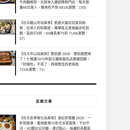
牛肉麵框架，米其林入選排隊熱門店，每天限
量66位客人，晚來吃不到 6819(瀏覽：150)
【台北龍山寺站美食】凱達大飯店百宴自助
餐：在地人的好鄰居，萬華區五星級飯店吃到
飽，區民打8折，60歲長者75折 7149(瀏覽：
37)
【台北中山站美食】肥前屋 2026：肥前屋肥來
了！七條通1970年創立饅魚飯名店震憾回歸，
「針線包」不見了，再現懷念的老味道
7318(瀏覽：71)
近期文章
【台北忠孝敦化站美食】波記茶餐廳 2026：一
秒到香港，重現香港70年代冰室風情，干炒牛
河、XO醬炒公仔麵、港式點心、絲襪奶茶都是