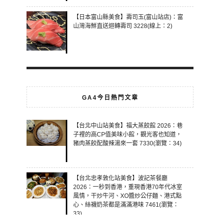
【日本富山縣美食】壽司玉(富山站店)：富
山灣海鮮直送迴轉壽司 3228(線上：2)
GA4今日熱門文章
【台北中山站美食】福大蒸餃館 2026：巷
子裡的高CP值美味小館，觀光客也知道，
豬肉蒸餃配酸辣湯來一套 7330(瀏覽：34)
【台北忠孝敦化站美食】波記茶餐廳
2026：一秒到香港，重現香港70年代冰室
風情，干炒牛河、XO醬炒公仔麵、港式點
心、絲襪奶茶都是滿滿港味 7461(瀏覽：
33)