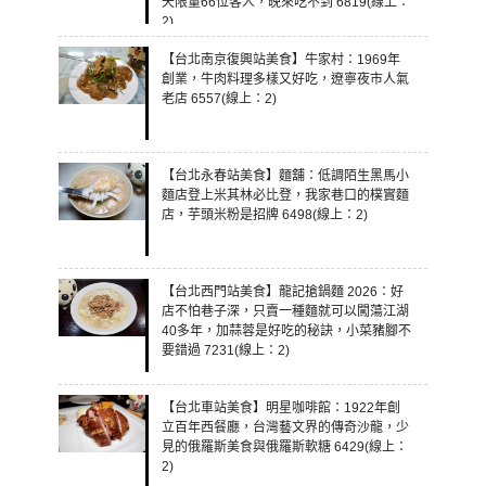
天限量66位客人，晚來吃不到 6819(線上：
2)
【台北南京復興站美食】牛家村：1969年
創業，牛肉料理多樣又好吃，遼寧夜市人氣
老店 6557(線上：2)
【台北永春站美食】麵舖：低調陌生黑馬小
麵店登上米其林必比登，我家巷口的樸實麵
店，芋頭米粉是招牌 6498(線上：2)
【台北西門站美食】龍記搶鍋麵 2026：好
店不怕巷子深，只賣一種麵就可以闖蕩江湖
40多年，加蒜蓉是好吃的秘訣，小菜豬腳不
要錯過 7231(線上：2)
【台北車站美食】明星咖啡館：1922年創
立百年西餐廳，台灣藝文界的傳奇沙龍，少
見的俄羅斯美食與俄羅斯軟糖 6429(線上：
2)