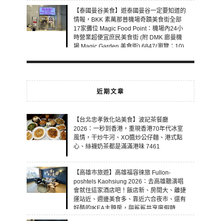
【泰國曼谷美食】遊泰國曼谷一定要知道的
情報，BKK 素萬那普機場奇蹟美食街全部
17家攤位 Magic Food Point：機場內24小
時營業超便宜庶民美食街 (附 DMK 廊曼機
場 Magic Garden 美食街) 6847(瀏覽：10)
近期文章
【台北忠孝敦化站美食】波記茶餐廳
2026：一秒到香港，重現香港70年代冰室
風情，干炒牛河、XO醬炒公仔麵、港式點
心、絲襪奶茶都是滿滿港味 7461
【高雄市旅遊】高雄福容徠旅 Fullon-
poshtels Kaohsiung 2026：去高雄聽演唱
會就住這家酒店吧！飯店新、房間大、離捷
運站近、週邊美食多、靠近六合夜市、還有
好酷的IKEA主題房，與鯊鯊共享度假時
光！ 7460