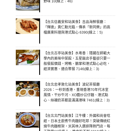
野味 10(線上：46)
【台北信義安和站美食】吉品海鮮餐廳：
「輝達」黃仁勳光臨，傳承「新同樂」的高
檔廣東料理與港式點心 6390(線上：5)
【台北古亭站美食】水粵香：隱藏在師範大
學內的美味中菜館，五星飯店手藝卻只要一
般餐館價錢，烤鴨、鵝掌和港式點心必吃，
經濟實惠、適合聚餐 7146(線上：3)
【台北忠孝敦化站美食】波記茶餐廳
2026：一秒到香港，重現香港70年代冰室
風情，干炒牛河、XO醬炒公仔麵、港式點
心、絲襪奶茶都是滿滿港味 7461(線上：3)
【台北北門站美食】江牛樓：外國和尚會唸
經，日本主廚煮牛肉麵好吃耶！突破傳統紅
燒牛肉麵框架，米其林入選排隊熱門店，每