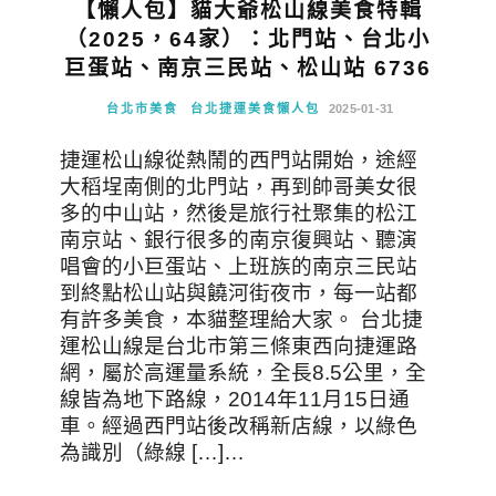
【懶人包】貓大爺松山線美食特輯
（2025，64家）：北門站、台北小
巨蛋站、南京三民站、松山站 6736
台北市美食
台北捷運美食懶人包
2025-01-31
捷運松山線從熱鬧的西門站開始，途經
大稻埕南側的北門站，再到帥哥美女很
多的中山站，然後是旅行社聚集的松江
南京站、銀行很多的南京復興站、聽演
唱會的小巨蛋站、上班族的南京三民站
到終點松山站與饒河街夜市，每一站都
有許多美食，本貓整理給大家。 台北捷
運松山線是台北市第三條東西向捷運路
網，屬於高運量系統，全長8.5公里，全
線皆為地下路線，2014年11月15日通
車。經過西門站後改稱新店線，以綠色
為識別（綠線 […]…