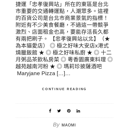
捷運「忠孝復興站」所在的東區是台北
市重要的交通轉運點，人潮眾多。這裡
的百貨公司是台北市商業景氣的指標！
附近有不少美食餐廳，不過這一帶競爭
激烈、店面租金也高，要能存活長久都
有兩把刷子。 【忠孝復興站以北】（★
為本貓愛店） ◎ 極之好味大安店x港式
燒臘飯館 ★ ◎ 極之好味私廚 ★ ◎ 十二
月粥品茶飲私房菜 ◎ 粵香園廣東料理 ◎
越苑越南河粉 ★ ◎ 瑪莉珍披薩酒吧
Maryjane Pizza […]…
CONTINUE READING
By
MAOMI