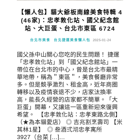
【懶人包】貓大爺板南線美食特輯 4
(46家)：忠孝敦化站、國父紀念館
站、大巨蛋、台北市東區 6724
台北市美食
台北捷運美食懶人包
2025-01-24
國父孫中山關心您吃的民生問題！ 捷運
「忠孝敦化站」到「國父紀念館站」一
帶位在台北市的中心，曾是台北市最精
華地帶，稱為＂東區＂，美食餐廳非常
多。但是競爭激烈、租金高，近年商圈
轉移以及疫情衰退不少，店家汰換率
高，能長久經營的店家都不簡單。「大
巨蛋」開幕，又讓這一區重新迎來復興
希望。 【忠孝敦化站：忠孝東路北側】
（★為本貓愛店） ◎ 吉兆割烹壽司 【米
其林1星】 ◎ 叁酒弍沏忠孝寓所
3927（台菜 […]…