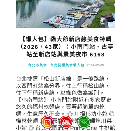
【懶人包】貓大爺新店線美食特輯
（2026，43家）：小南門站、古亭
站至新店站與景美夜市 6168
台北市美食
台北捷運美食懶人包
2024-02-09
台北捷運「松山新店線」是一條路線，
以西門町站為分界，往上行稱松山線，
往下行稱新店線，以綠色做為識別。
【小南門站】 小南門站附近有多家歷史
悠久的福州乾麵店，賣著超簡單的乾
麵，生意歷久不衰。 ◎ 川揚郁坊小館 ◎
樺林乾麵 ◎ 中原福州乾麵 ◎ 輝煌川菜
小館 ◎ 台北花園酒店 Prime One 牛排館