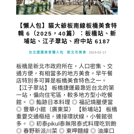
【懶人包】貓大爺板南線板橋美食特
輯 6（2025，40篇）：板橋站、新
埔站、江子翠站、府中站 6187
台北捷運美食懶人包
新北市美食
2024-02-17
板橋是新北市政府所在，人口密集、交
通方便，有相當多的地方美食。早午餐
店特別多可算是板橋美食特色之一。
【江子翠站】 板橋捷運最靠近台北的第
一站，偏向住宅區，較多地方型小吃餐
館。 ◎ 鮨跡日本料理 ◎ 福記燒臘便當
◎ 豐華小館（廣東菜） 【新埔站】 板橋
重要交通樞紐，連接環狀線，小餐館很
多。 ◎ 初泰pikul泰無限泰式料理吃到飽
◎ 春野新派川菜 ◎ 東呷麵線 ◎ 油庫口