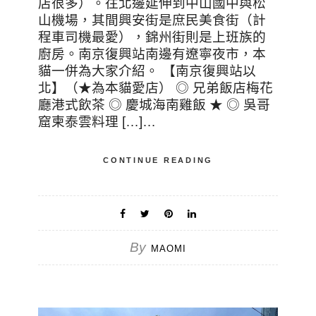
店很多）。往北邊延伸到中山國中與松
山機場，其間興安街是庶民美食街（計
程車司機最愛），錦州街則是上班族的
廚房。南京復興站南邊有遼寧夜市，本
貓一併為大家介紹。 【南京復興站以
北】（★為本貓愛店） ◎ 兄弟飯店梅花
廳港式飲茶 ◎ 慶城海南雞飯 ★ ◎ 吳哥
窟柬泰雲料理 […]…
CONTINUE READING
By
MAOMI