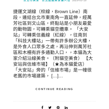
台北市美食
台北捷運美食懶人包
2025-03-15
捷運文湖線（棕線，Brown Line）南
段，連結台北市東南角一直延伸，經萬
芳社區到文山區，終點站是小朋友最愛
的動物園，可轉乘貓空纜車。 「大安
站」可轉乘信義線（紅線），往南到
「科技大樓站」一帶有許多辦公大樓，
是外食人口眾多之處，再沿伸到萬芳社
區和木柵有許多通勤人口，，本貓為大
家介紹沿線美食。（附貓空美食） 【大
安站與信維市場】（★為本貓愛店）
「大安站」旁的「信維市場」是一幢很
老舊的市場建築， […]…
CONTINUE READING