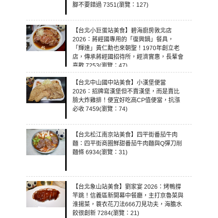
腳不要錯過 7351(瀏覽：127)
【台北小巨蛋站美食】碧海廚房敦北店
2026：蔣經國專用的「復興鍋」餐具，
「輝達」黃仁勳也來朝聖！1970年創立老
店，傳承蔣經國招待所，經濟實惠，長輩會
喜歡 7253(瀏覽：47)
【台北中山國中站美食】小漢堡便當
2026：招牌寫漢堡但不賣漢堡，而是賣比
臉大炸雞排！便宜好吃高CP值便當，抗漲
必收 7459(瀏覽：74)
【台北松江南京站美食】四平街番茄牛肉
麵：四平街商圈鮮甜番茄牛肉麵與Q彈刀削
麵條 6934(瀏覽：31)
【台北象山站美食】劉家宴 2026：烤鴨撐
竿跳！信義區新開幕中餐廳，主打京魯菜與
淮揚菜，蓑衣花刀法666刀見功夫，海膽水
餃很創新 7284(瀏覽：21)