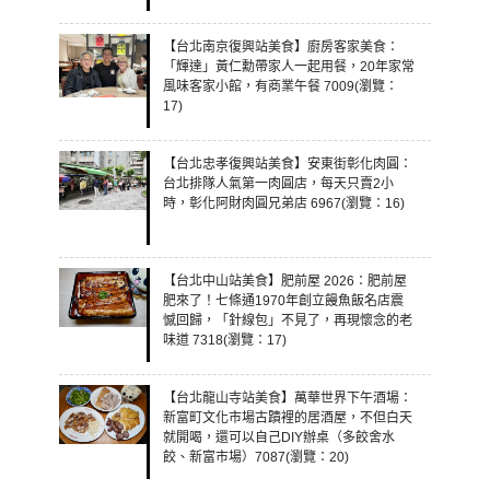
【台北南京復興站美食】廚房客家美食：
「輝達」黃仁勳帶家人一起用餐，20年家常
風味客家小館，有商業午餐 7009(瀏覽：
17)
【台北忠孝復興站美食】安東街彰化肉圓：
台北排隊人氣第一肉圓店，每天只賣2小
時，彰化阿財肉圓兄弟店 6967(瀏覽：16)
【台北中山站美食】肥前屋 2026：肥前屋
肥來了！七條通1970年創立饅魚飯名店震
憾回歸，「針線包」不見了，再現懷念的老
味道 7318(瀏覽：17)
【台北龍山寺站美食】萬華世界下午酒場：
新富町文化市場古蹟裡的居酒屋，不但白天
就開喝，還可以自己DIY辦桌（多餃舍水
餃、新富市場）7087(瀏覽：20)