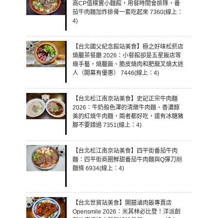
高CP值樸實小麵館，用餐時間會排隊，番
茄牛肉麵加炸排骨一套吃起來 7360(線上：
4)
【台北國父紀念館站美食】極之好味松菸店
燒臘茶餐廳 2026：小餐館卻是五星飯店等
級手藝，燒臘飯、脆皮燒肉和肥龍叉燒太迷
人（開幕有優惠） 7446(線上：4)
【台北松江南京站美食】史記正宗牛肉麵
2026：牛奶般色澤的清燉牛肉麵、香濃醇
美的紅燒牛肉麵，兩者都好吃，還有冰糖豬
腳不要錯過 7351(線上：4)
【台北松江南京站美食】四平街番茄牛肉
麵：四平街商圈鮮甜番茄牛肉麵與Q彈刀削
麵條 6934(線上：4)
【台北世貿站美食】開囍滷肉飯專賣店
Opensmile 2026：米其林必比登！洋派創