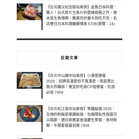
【台北國父紀念館站美食】金魚日本料理：
驚人！台式厚片生魚片的登峰造極之作，根
本是生魚塊啊，散壽司份量大到吃不完，名
店春日日本料理繼續傳承 6706(瀏覽：14)
近期文章
【台北中山國中站美食】小漢堡便當
2026：招牌寫漢堡但不賣漢堡，而是賣比
臉大炸雞排！便宜好吃高CP值便當，抗漲
必收 7459
【台北松江南京站美食】男鐵板燒 2026：
全預約制無菜單鐵板燒，包廂隱私性高還可
以唱歌，適合商務宴會或慶生聚餐，食材新
鮮，午間套餐最划算 7458