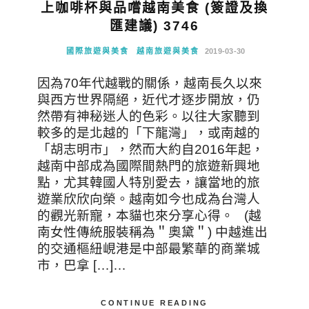
上咖啡杯與品嚐越南美食 (簽證及換
匯建議) 3746
國際旅遊與美食
越南旅遊與美食
2019-03-30
因為70年代越戰的關係，越南長久以來
與西方世界隔絕，近代才逐步開放，仍
然帶有神秘迷人的色彩。以往大家聽到
較多的是北越的「下龍灣」，或南越的
「胡志明市」，然而大約自2016年起，
越南中部成為國際間熱門的旅遊新興地
點，尤其韓國人特別愛去，讓當地的旅
遊業欣欣向榮。越南如今也成為台灣人
的觀光新寵，本貓也來分享心得。 (越
南女性傳統服裝稱為＂奧黛＂) 中越進出
的交通樞紐峴港是中部最繁華的商業城
市，巴拿 […]…
CONTINUE READING