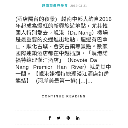
越南旅遊與美食
2019-03-31
(酒店陽台的夜景) 越南中部大約自2016
年起成為爆紅的新興旅遊地點，尤其韓
國人特別愛去。峴港（Da Nang）機場
是最重要的交通進出地點，週邊有巴拿
山、順化古城、會安古鎮等景點。數家
國際連鎖酒店都在中越插旗，「峴港諾
福特總理漢江酒店」（Novotel Da
Nang Premior Han River）就是其中
一間。 【峴港諾福特總理漢江酒店訂房
連結】 (河岸美景第一排) […]…
CONTINUE READING