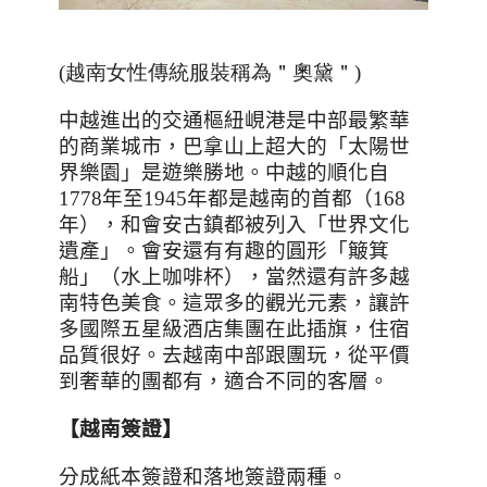
(越南女性傳統服裝稱為＂奧黛＂)
中越進出的交通樞紐峴港是中部最繁華
的商業城市，巴拿山上超大的「太陽世
界樂園」是遊樂勝地。中越的順化自
1778
年至
1945
年都是越南的首都（
168
年），和會安古鎮都被列入「世界文化
遺產」。會安還有有趣的圓形「簸箕
船」（水上咖啡杯），當然還有許多越
南特色美食。這眾多的觀光元素，讓許
多國際五星級酒店集團在此插旗，住宿
品質很好。去越南中部跟團玩，從平價
到奢華的團都有，適合不同的客層。
【越南簽證】
分成紙本簽證和落地簽證兩種。