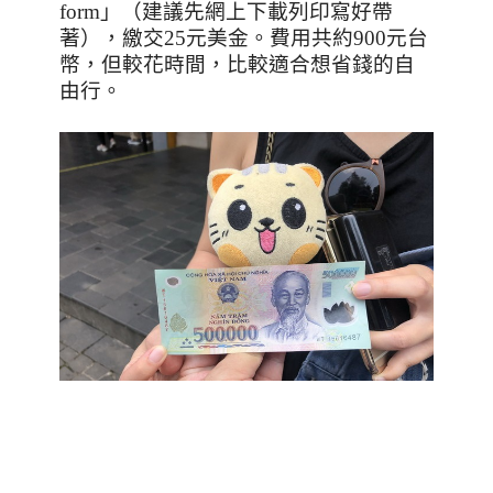
form
」（建議先網上下載列印寫好帶
著），繳交
25
元美金。費用共約
900
元台
幣，但較花時間，比較適合想省錢的自
由行。