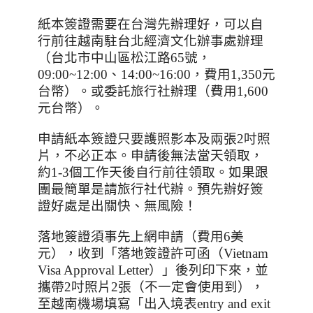
紙本簽證需要在台灣先辦理好，可以自
行前往越南駐台北經濟文化辦事處辦理
（台北市中山區松江路
65
號，
09:00~12:00
、
14:00~16:00
，費用
1,350
元
台幣）。或委託旅行社辦理（費用
1,600
元台幣）。
申請紙本簽證只要護照影本及兩張
2
吋照
片，不必正本。申請後無法當天領取，
約
1-3
個工作天後自行前往領取。如果跟
團最簡單是請旅行社代辦。預先辦好簽
證好處是出關快、無風險！
落地簽證須事先上網申請（費用
6
美
元），收到「落地簽證許可函（
Vietnam
Visa Approval Letter
）」後列印下來，並
攜帶
2
吋照片
2
張（不一定會使用到），
至越南機場填寫「出入境表
entry and exit