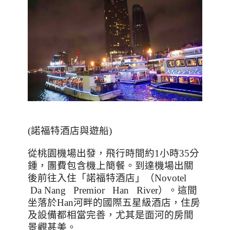
(諾福特酒店與遊船)
從桃園機場出發，飛行時間約
1
小時
35
分
鍾，團費包含機上簡餐。到達機場出關
後前往入住「諾福特酒店」（
Novotel
Da Nang Premior Han River
）。這間
坐落於
Han
河畔的國際五星級酒店，住房
及設備都相當完善，尤其是面河的房間
景觀甚美。