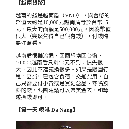
【越南貨幣】
越南的錢是越南盾（
VND
），與台幣的
幣值大約是
10,000
元越南盾等於台幣
15
元，最大的面額是
500,000
元。因為幣值
很大（突然覺得自己很有錢），付錢時
要注意看。
越南盾很難流通，回國想換回台幣，
10,000
越南盾只剩
10
元不到，損失很
大。因此不建議換很多。如果是跟團行
程，團費中已包含食宿、交通費用，自
己只需要付小費或是買紀念品、零嘴飲
料的錢。跟團建議可以帶美金去，和導
遊換錢即可。
【第一天
峴港
Da Nang
】