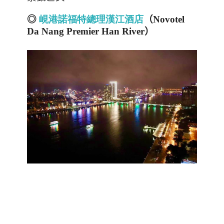
◎
峴港諾福特
總
理
漢
江
酒店
（
Novotel
Da Nang Premier Han River
）