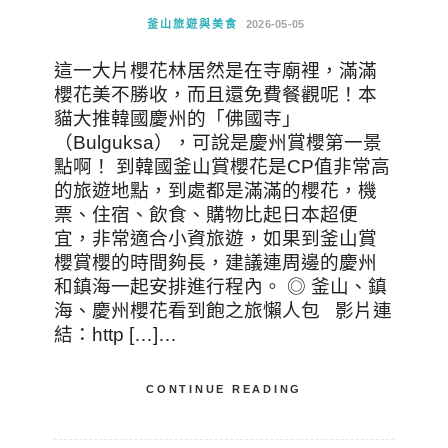
釜山旅遊與美食
2026-05-05
這一大片櫻花林居然是在寺廟裡，滿滿
櫻花美不勝收，而且還免費餐觀呢！本
貓大推韓國慶州的「佛國寺」
（Bulguksa），可說是慶州賞櫻第一景
點啊！ 到韓國釜山賞櫻花是CP值非常高
的旅遊地點，到處都是滿滿的櫻花，機
票、住宿、飲食、購物比起日本超便
宜，非常適合小資旅遊，如果到釜山賞
櫻賞櫻的時間夠長，建議連周邊的慶州
和鎮海一起安排進行程內。 ◎ 釜山、鎮
海、慶州櫻花看到飽之旅懶人包 影片連
結：http […]…
CONTINUE READING