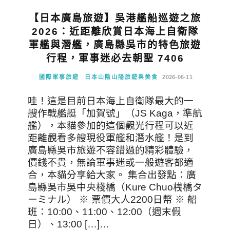
【日本廣島旅遊】吳港艦船巡遊之旅
2026：近距離欣賞日本海上自衛隊
軍艦與潛艦，廣島縣吳市的特色旅遊
行程，軍事迷必去朝聖 7406
國際軍事旅遊
日本山陰山陽旅遊與美食
2026-06-11
哇！這是目前日本海上自衛隊最大的一
艘作戰艦艇「加賀號」（JS Kaga，準航
艦），本貓參加的這個觀光行程可以近
距離觀看多艘現役軍艦和潛水艦！是到
廣島縣吳市旅遊不容錯過的精彩體驗，
價錢不貴，無論軍事迷或一般遊客都適
合，本貓分享給大家。 集合出發點：廣
島縣吳市吳中央棧橋（Kure Chuo桟橋タ
ーミナル） ※ 票價大人2200日幣 ※ 船
班：10:00、11:00、12:00（週末假
日）、13:00 […]…