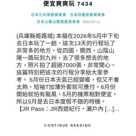
便宜爽爽玩 7434
日本九州旅遊與美食
日本四國旅遊與美食
日本山陰山陽旅遊與美食
2026-07-11
(兵庫縣姬路城) 本貓在2026年5月中下旬
去日本玩了一趟，這次13天的行程玩了
非常多的地方，從四國、關西、山陰山
陽一路玩到九州，去了很多想去的地
方，照片拍了超過7000張，非常開心。
這篇特別把這次的行程分享給大家參
考。 5月份日本天氣已經變暖，但又不會
太熱，短袖T加薄外套就可應付。6月份
開始就怕有颱風，5月的機票相對便宜，
所以5月是去日本度假不錯的時機。
【JR Pass：JR西遊紀行・瀨戶內 […]…
CONTINUE READING