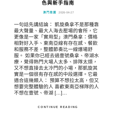
色與新手指南
澳門推薦
2026-04-27
一句話先講結論： 凱旋桑拿不是那種靠
最大聲量、最大人海去壓場的會所，它
更像是一家「實用型」澳門桑拿：價格
相對好入手、東南亞線有存在感、餐飲
和服務不差，整體節奏比一線爆場舒
服。 如果你已經去過壹號桑拿、帝湖水
療，覺得熱門大場人太多、排隊太煩，
又不想直接去太冷門的小場，那凱旋其
實是一個很有存在感的中段選擇。它最
適合這幾類人： 預算不想拉太高，但又
想要完整體驗的人 喜歡東南亞梯隊的人
不想在壹號、帝湖 […]…
CONTINUE READING