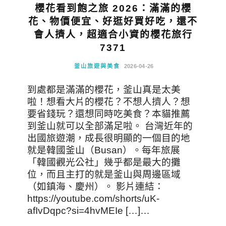
櫻花看到飽之旅 2026：滿滿的櫻
花、物價便宜、好逛好買好吃，還不
會人擠人，超適合小資的櫻花旅行
7371
釜山旅遊與美食
2026-04-26
到處都是滿滿的櫻花，釜山真是太美
啦！想看大片的櫻花？不想人擠人？想
要省錢玩？還想同時吃美食？本貓推薦
到釜山就可以全部滿足啦。 台灣近年的
出國旅遊潮，成長很明顯的一個目的地
就是韓國釜山（Busan）。每年旅展
「韓國觀光公社」幾乎都是最大的攤
位，而且主打的就是釜山與周邊區域
（如鎮海、慶州）。 影片連結：
https://youtube.com/shorts/uK-
afIvDqpc?si=4hvMEIe […]…