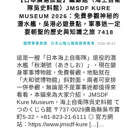
【日本廣島旅遊】鐵鯨館（海上自衛
隊吳史料館）JMSDF KURE
MUSEUM 2026：免費參觀神秘的
潛水艦，吳港必遊景點，軍事迷一定
要朝聖的歷史與知識之旅 7418
國際軍事旅遊
日本山陰山陽旅遊與美食
2026-06-21
這是一艘「日本海上自衛隊」退役的潛
水艦「秋潮號（あきしお）」，現在變
身軍事博物館，免費餐觀。地點就在
「大和號博物館」斜對面，兩者可安排
一併參觀，無論是不是軍事迷都值得來
看看，本貓來為大家介紹。 JMSDF
Kure Museum，海上自衛隊呉史料館 て
つのくじら館 〒737-0029廣島縣吳市寶
町5-32。+81-823-21-6111 ◎ 官方網
站：https://www.jmsdf-kure […]…