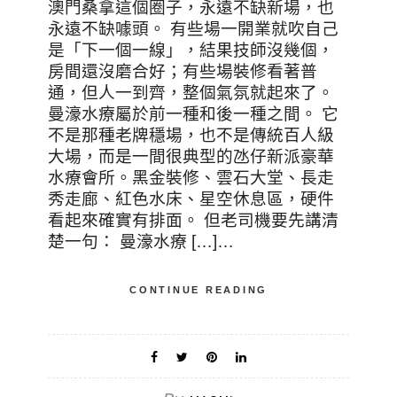
澳門桑拿這個圈子，永遠不缺新場，也
永遠不缺噱頭。 有些場一開業就吹自己
是「下一個一線」，結果技師沒幾個，
房間還沒磨合好；有些場裝修看著普
通，但人一到齊，整個氣氛就起來了。
曼濠水療屬於前一種和後一種之間。 它
不是那種老牌穩場，也不是傳統百人級
大場，而是一間很典型的氹仔新派豪華
水療會所。黑金裝修、雲石大堂、長走
秀走廊、紅色水床、星空休息區，硬件
看起來確實有排面。 但老司機要先講清
楚一句： 曼濠水療 […]…
CONTINUE READING