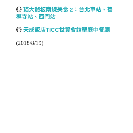
◎
貓大爺板南線美食 2
：台北車站、善
導寺站、西門站
◎
天成飯店TICC世貿會館翠庭中餐廳
(2018/8/19)