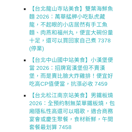
【台北龍山寺站美食】雙葉海鮮魚
麵 2026：萬華艋舺小吃臥虎藏
龍，不起眼的小店居然有手工魚
麵、肉燕和福州丸，便宜大碗份量
十足，還可以買回家自己煮 7378
(停業)
【台北中山國中站美食】小漢堡便
當 2026：招牌寫漢堡但不賣漢
堡，而是賣比臉大炸雞排！便宜好
吃高CP值便當，抗漲必收 7459
【台北松江南京站美食】男鐵板燒
2026：全預約制無菜單鐵板燒，包
廂隱私性高還可以唱歌，適合商務
宴會或慶生聚餐，食材新鮮，午間
套餐最划算 7458