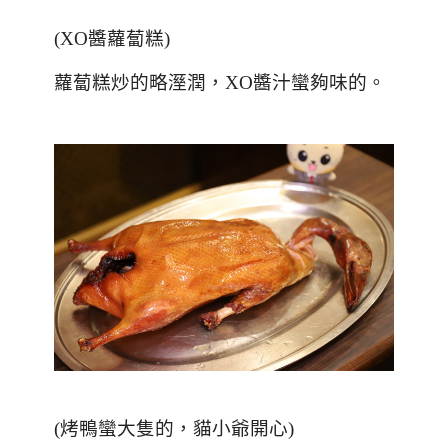
(XO
醬蘿蔔糕
)
蘿蔔糕炒的略溼潤，
XO
醬汁蠻夠味的。
(
烤鴨蠻大隻的，貓小爺開心
)