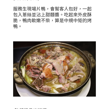
服務生現場片鴨，會幫客人包好，一起
包入蔥絲並沾上甜麵醬。
吃起來外皮酥
脆，鴨肉軟嫩不柴，算是中規中矩的烤
鴨。