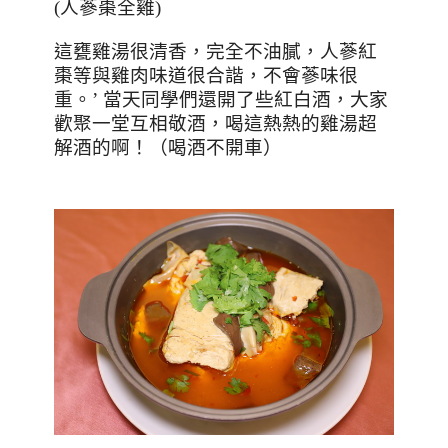
(
人蔘棗全雞
)
這甕雞湯很清香，完全不油膩，人蔘紅
棗等與雞肉味道很合諧，不會蔘味很
重。
’
當天同學們還開了些紅白酒，大家
歡聚一堂互相敬酒，喝這熱熱的雞湯超
解酒的啊！（喝酒不開車）