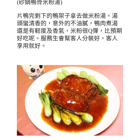
(
砂鍋鴨骨米粉湯
)
片鴨完剩下的鴨架子拿去做米粉湯。湯
頭蠻清香的，意外的不油膩，鴨肉煮湯
還是有軔度及香氣，米粉很
Q
彈，比預期
好吃呢。服務生會幫客人分裝好，客人
享用就好。