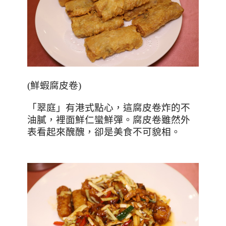
(
鮮蝦腐皮卷
)
「翠庭」有港式點心，這腐皮卷炸的不
油膩，裡面鮮仁蠻鮮彈。腐皮卷雖然外
表看起來醜醜，卻是美食不可貌相。