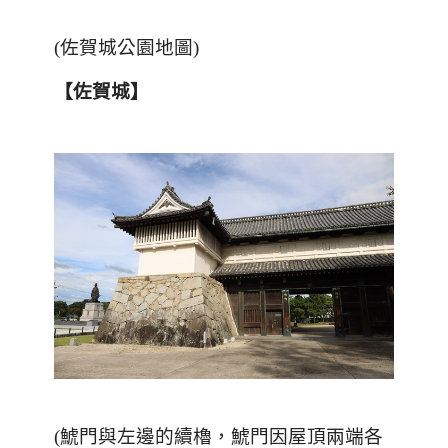
(佐賀城公園地圖)
【佐賀城】
(
鯱門與左邊的續櫓，鯱門因屋頂兩端各