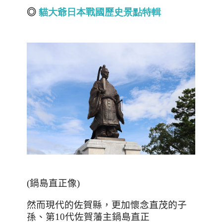
◎
貓大爺日本戰國歷史景點特輯
(
鍋島直正像
)
然而現代的佐賀縣，更加懷念直茂的子
孫、第
10
代佐賀藩主鍋島直正