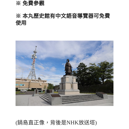
※ 免費參觀
※ 本丸歷史館有中文語音導覽器可免費
使用
(
鍋島直正像，背後是
NHK
放送塔
)