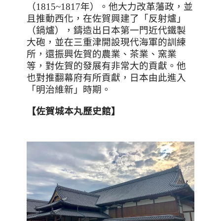
（
1815~1817
年）。他大力改革藩政，並
且推動西化，在佐賀興建了「反射爐」
（鍋爐），鑄造出日本第一門近代鐵製
大砲，並在三重津開設現代海軍的訓練
所，還振興佐賀的農業、茶業、窯業
等，對佐賀的發展有非常大的貢獻。他
也對推翻幕府有所貢獻，日本由此進入
「明治維新」時期。
【佐賀城本丸歷史館】