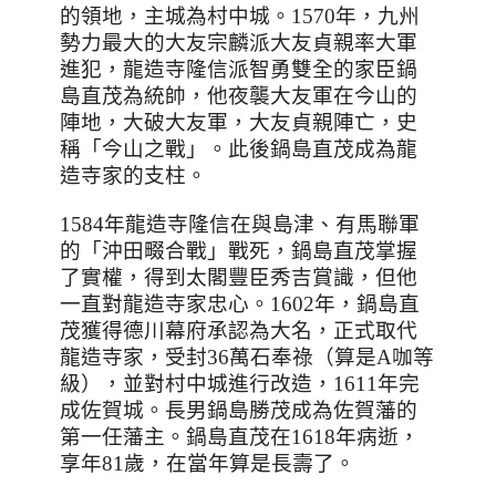
的領地，主城為村中城。
1570
年，九州
勢力最大的大友宗麟派大友貞親率大軍
進犯，龍造寺隆信派智勇雙全的家臣鍋
島直茂為統帥，他夜襲大友軍在今山的
陣地，大破大友軍，大友貞親陣亡，史
稱「今山之戰」。此後鍋島直茂成為龍
造寺家的支柱。
1584
年龍造寺隆信在與島津、有馬聯軍
的「沖田畷合戰」戰死，鍋島直茂掌握
了實權，得到太閣豐臣秀吉賞識，但他
一直對龍造寺家忠心。
1602
年，鍋島直
茂獲得德川幕府承認為大名，正式取代
龍造寺家，受封
36
萬石奉祿（算是
A
咖等
級），並對村中城進行改造，
1611
年完
成佐賀城。長男鍋島勝茂成為佐賀藩的
第一任藩主。鍋島直茂在
1618
年病逝，
享年
81
歲，在當年算是長壽了。