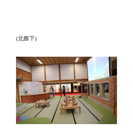
(北
廊下
)