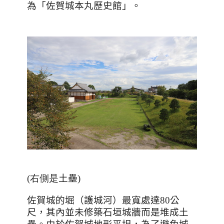
為「佐賀城本丸歷史館」。
(右側是
土壘
)
佐賀城的堀（護城河）最寬處達
80
公
尺，其內並未修築石垣城牆而是堆成土