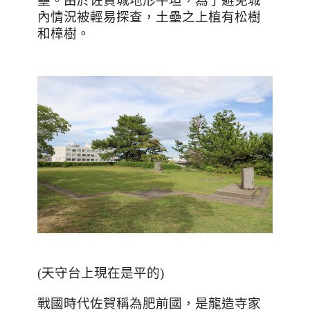
壘。由於佐賀城地形平坦，為了避免城
內情況被輕易探查，土壘之上植有松樹
和樟樹。
(
天守台上現在是平的
)
戰國時代佐賀稱為肥前國，是龍造寺家