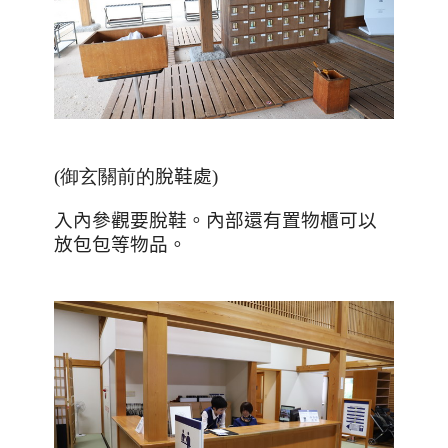
(御玄關前的
脫鞋處
)
入內參觀要脫鞋。內部還有置物櫃可以
放包包等物品。