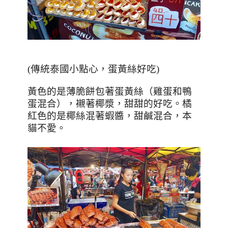
(傳統泰國小點心，蛋黃絲好吃)
黃色的是薄脆餅包著蛋黃絲（雞蛋和鴨
蛋混合），襯著椰漿，甜甜的好吃。橘
紅色的是椰絲混著蝦醬，甜鹹混合，本
貓不愛。