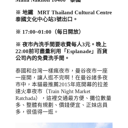
※
地鐵
MRT Thailand Cultural Centre
泰國文化中心
站
3
號出口。
※
17:00~01:00
（每日開放
）
※ 夜市內洗手間要收費每人
3
元。晚上
22:00
前可盡量利用「
Esplanade
」百貨
公司內的免費洗手間。
泰國和台灣一樣瘋夜市，曼谷夜市一座
一座開，讓人逛不完啊！在曼谷諸多夜
市中，本貓最推薦
2015
年底開幕的拉差
達火車夜市（
Train Night Market
Ratchada
），這裡交通最方便、攤位數量
多、整體有規劃、價錢便宜、正妹店員
多，很值得一逛。