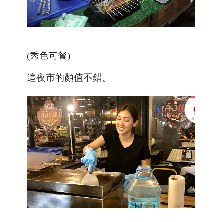
(
秀色可餐
)
這夜市的顏值不錯。