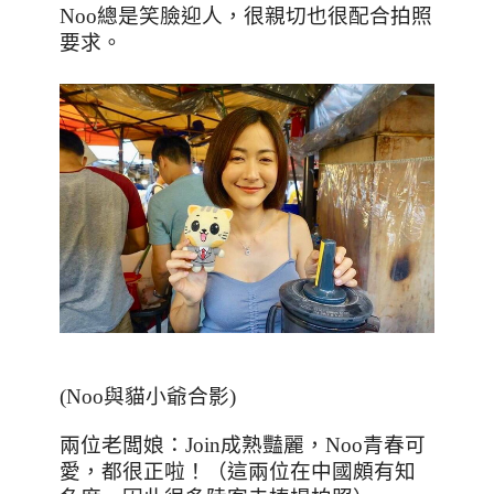
Noo
總是笑臉迎人，很親切也很配合拍照
要求。
(Noo與貓小爺合影)
兩位老闆娘：Join成熟豔麗，Noo青春可
愛，都很正啦！（這兩位在中國頗有知