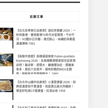
近期文章
【台北忠孝敦化站美食】波記茶餐廳 2026：一
秒到香港，重現香港70年代冰室風情，干炒牛
河、XO醬炒公仔麵、港式點心、絲襪奶茶都是
滿滿港味 7461
【高雄市旅遊】高雄福容徠旅 Fullon-poshtels
Kaohsiung 2026：去高雄聽演唱會就住這家酒
店吧！飯店新、房間大、離捷運站近、週邊美
食多、靠近六合夜市、還有好酷的IKEA主題
房，與鯊鯊共享度假時光！ 7460
【台北中山國中站美食】小漢堡便當 2026：招
牌寫漢堡但不賣漢堡，而是賣比臉大炸雞排！
便宜好吃高CP值便當，抗漲必收 7459