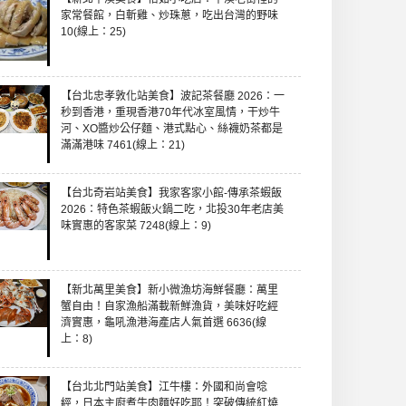
家常餐館，白斬雞、炒珠蔥，吃出台灣的野味
10(線上：25)
【台北忠孝敦化站美食】波記茶餐廳 2026：一
秒到香港，重現香港70年代冰室風情，干炒牛
河、XO醬炒公仔麵、港式點心、絲襪奶茶都是
滿滿港味 7461(線上：21)
【台北奇岩站美食】我家客家小館-傳承茶蝦飯
2026：特色茶蝦飯火鍋二吃，北投30年老店美
味實惠的客家菜 7248(線上：9)
【新北萬里美食】新小微漁坊海鮮餐廳：萬里
蟹自由！自家漁船滿載新鮮漁貨，美味好吃經
濟實惠，龜吼漁港海產店人氣首選 6636(線
上：8)
【台北北門站美食】江牛樓：外國和尚會唸
經，日本主廚煮牛肉麵好吃耶！突破傳統紅燒