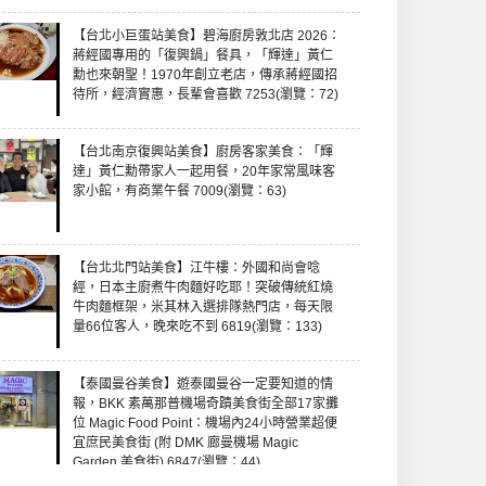
【台北小巨蛋站美食】碧海廚房敦北店 2026：
蔣經國專用的「復興鍋」餐具，「輝達」黃仁
勳也來朝聖！1970年創立老店，傳承蔣經國招
待所，經濟實惠，長輩會喜歡 7253(瀏覽：72)
【台北南京復興站美食】廚房客家美食：「輝
達」黃仁勳帶家人一起用餐，20年家常風味客
家小館，有商業午餐 7009(瀏覽：63)
【台北北門站美食】江牛樓：外國和尚會唸
經，日本主廚煮牛肉麵好吃耶！突破傳統紅燒
牛肉麵框架，米其林入選排隊熱門店，每天限
量66位客人，晚來吃不到 6819(瀏覽：133)
【泰國曼谷美食】遊泰國曼谷一定要知道的情
報，BKK 素萬那普機場奇蹟美食街全部17家攤
位 Magic Food Point：機場內24小時營業超便
宜庶民美食街 (附 DMK 廊曼機場 Magic
Garden 美食街) 6847(瀏覽：44)