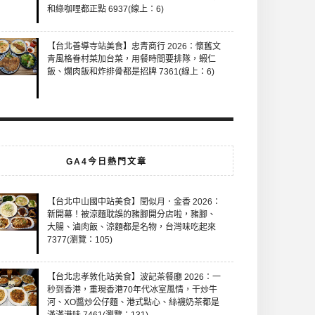
和綠咖哩都正點 6937(線上：6)
【台北善導寺站美食】忠青商行 2026：懷舊文
青風格眷村菜加台菜，用餐時間要排隊，蝦仁
飯、爛肉飯和炸排骨都是招牌 7361(線上：6)
GA4今日熱門文章
【台北中山國中站美食】閏似月．金香 2026：
新開幕！被涼麵耽誤的豬腳開分店啦，豬腳、
大腸、滷肉飯、涼麵都是名物，台灣味吃起來
7377(瀏覽：105)
【台北忠孝敦化站美食】波記茶餐廳 2026：一
秒到香港，重現香港70年代冰室風情，干炒牛
河、XO醬炒公仔麵、港式點心、絲襪奶茶都是