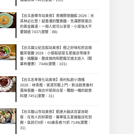
滿滿港味 7461(瀏覽：131)
【台北善導寺站美食】青嬌膠原麵館 2026：米
其林必比登！超香濃的蟹黃麵、充滿膠原蛋白
的黃金雞湯，一個人就可以享受，小菜強大不
要錯過 7437(瀏覽：86)
【台北國父紀念館站美食】極之好味松菸店燒
臘茶餐廳 2026：小餐館卻是五星飯店等級手
藝，燒臘飯、脆皮燒肉和肥龍叉燒太迷人（開
幕有優惠） 7446(瀏覽：101)
【台北忠孝敦化站美食】南村私廚小酒棧
2026：林青霞、張清芳都上門，新派創意眷村
風味餐廳，融合中菜與台菜，獨樹一幟的創意
料理 7451(瀏覽：31)
【台北龍山寺站美食】凱達大飯店百宴自助
餐：在地人的好鄰居，萬華區五星級飯店吃到
飽，區民打8折，60歲長者75折 7149(瀏覽：
31)