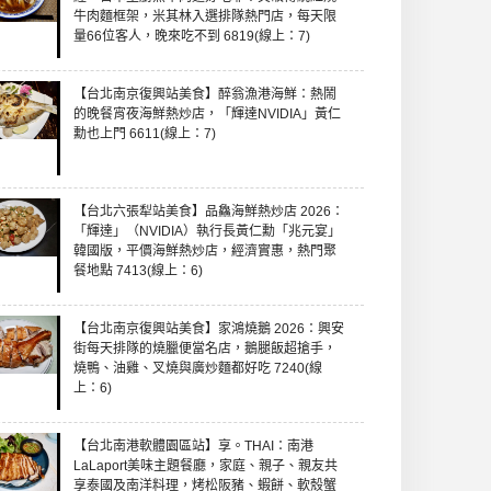
牛肉麵框架，米其林入選排隊熱門店，每天限
量66位客人，晚來吃不到 6819(線上：7)
【台北南京復興站美食】醉翁漁港海鮮：熱鬧
的晚餐宵夜海鮮熱炒店，「輝達NVIDIA」黃仁
勳也上門 6611(線上：7)
【台北六張犁站美食】品鱻海鮮熱炒店 2026：
「輝達」（NVIDIA）執行長黃仁勳「兆元宴」
韓國版，平價海鮮熱炒店，經濟實惠，熱門聚
餐地點 7413(線上：6)
【台北南京復興站美食】家鴻燒鵝 2026：興安
街每天排隊的燒臘便當名店，鵝腿飯超搶手，
燒鴨、油雞、叉燒與廣炒麵都好吃 7240(線
上：6)
【台北南港軟體園區站】享。THAI：南港
LaLaport美味主題餐廳，家庭、親子、親友共
享泰國及南洋料理，烤松阪豬、蝦餅、軟殼蟹