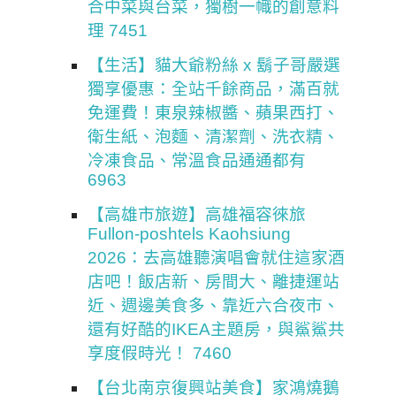
合中菜與台菜，獨樹一幟的創意料
理 7451
【生活】貓大爺粉絲 x 鬍子哥嚴選
獨享優惠：全站千餘商品，滿百就
免運費！東泉辣椒醬、蘋果西打、
衛生紙、泡麵、清潔劑、洗衣精、
冷凍食品、常溫食品通通都有
6963
【高雄市旅遊】高雄福容徠旅
Fullon-poshtels Kaohsiung
2026：去高雄聽演唱會就住這家酒
店吧！飯店新、房間大、離捷運站
近、週邊美食多、靠近六合夜市、
還有好酷的IKEA主題房，與鯊鯊共
享度假時光！ 7460
【台北南京復興站美食】家鴻燒鵝