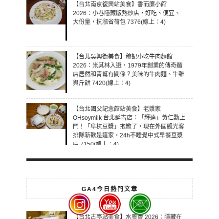
【台北南京復興站美食】香而廉小館
2026：小巷隱藏版熱炒店，好吃、便宜、
大份量，抗漲省荷包 7376(線上：4)
【台北吳興街美食】穆記小吃牛肉麵館
2026：米其林入選，1979年創業的傳奇麵
店居然和青幫有關係？美味的牛肉麵、牛雜
與斤餅 7420(線上：4)
【台北國父記念館站美食】老漿家
OHsoymilk 台北延吉店：「輝達」黃仁勳上
門！「阜杭豆漿」抱歉了，現在外國觀光客
排隊新歡是這家，24h不睡覺中式早餐豆漿
店 7150(線上：4)
GA4今日熱門文章
【台北古亭站美食】水粵香 2026：隱藏在