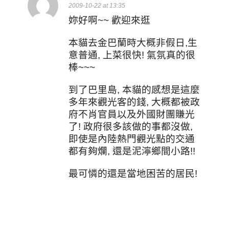
2009-10-22 at 13:35
妳好啊~~ 歡迎來逛
本貓去金巴蘭時大概非假日,生
意普通, 上菜很快! 氣氛真的很
棒~~~
到了巴里島, 本貓的感想是這麼
多年來觀光客的錢, 大概都被政
府不肖官員以及外國財團賺光
了! 政府很多該做的事都沒做,
即使是內陸熱門觀光點的交通
都有夠爛, 還是泥濘鄉間小路!!
最可憐的還是當地困苦的居民!