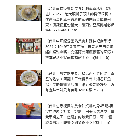
【台北南京復興站美食】趙海真私廚（新
址）2026：超大顆獅子頭！師從傅培梅，
僕實無華但真材實料的預約制無菜單眷村
菜，價錢便宜份量大，饅頭沾豆腐乳是必點
特色 7395(線上：8)
【台北中正紀念堂站美食】劉仲記食品行
2026：1949年創立老舖，快要消失的傳統
經典糕點零嘴，充滿阿公阿嬤懷舊的回憶，
根本是活的食品博物館！7265(線上：5)
【台北善導寺站美食】以馬內利鮮魚湯：奉
煮的名求，阿麵！三代傳承台北知名鮮魚
湯，從路邊攤到店面一路走來始終好吃，沒
有腥味土味只有美味 6931(線上：5)
【台北忠孝復興站美食】燒鳩刺身•串燒•夜
食居酒屋：打著「燈籠」的美味居酒屋，享
受串燒之王「燈籠」的爆漿口感，高CP值
經濟實惠，晚餐吃到宵夜 6639(線上：5)