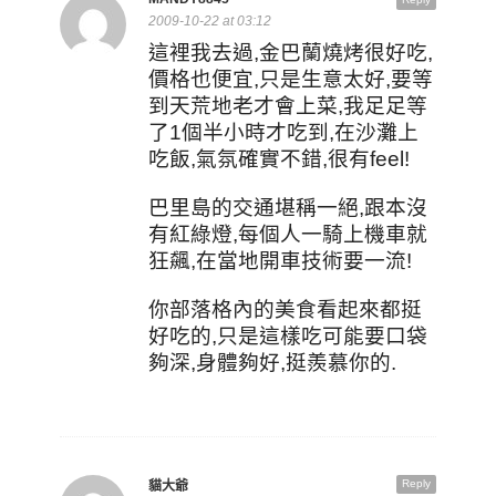
2009-10-22 at 03:12
這裡我去過,金巴蘭燒烤很好吃,
價格也便宜,只是生意太好,要等
到天荒地老才會上菜,我足足等
了1個半小時才吃到,在沙灘上
吃飯,氣氛確實不錯,很有feel!
巴里島的交通堪稱一絕,跟本沒
有紅綠燈,每個人一騎上機車就
狂飆,在當地開車技術要一流!
你部落格內的美食看起來都挺
好吃的,只是這樣吃可能要口袋
夠深,身體夠好,挺羨慕你的.
Reply
貓大爺