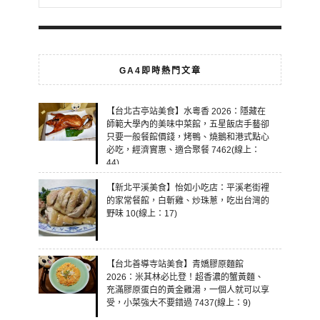
GA4即時熱門文章
【台北古亭站美食】水粵香 2026：隱藏在
師範大學內的美味中菜館，五星飯店手藝卻
只要一般餐館價錢，烤鴨、燒鵝和港式點心
必吃，經濟實惠、適合聚餐 7462(線上：
44)
【新北平溪美食】怡如小吃店：平溪老街裡
的家常餐館，白斬雞、炒珠蔥，吃出台灣的
野味 10(線上：17)
【台北善導寺站美食】青嬌膠原麵館
2026：米其林必比登！超香濃的蟹黃麵、
充滿膠原蛋白的黃金雞湯，一個人就可以享
受，小菜強大不要錯過 7437(線上：9)