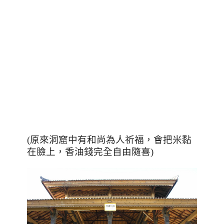
(原來洞窟中有和尚為人祈福
，會
把米黏
在臉上
，
香油錢完全自由隨喜)