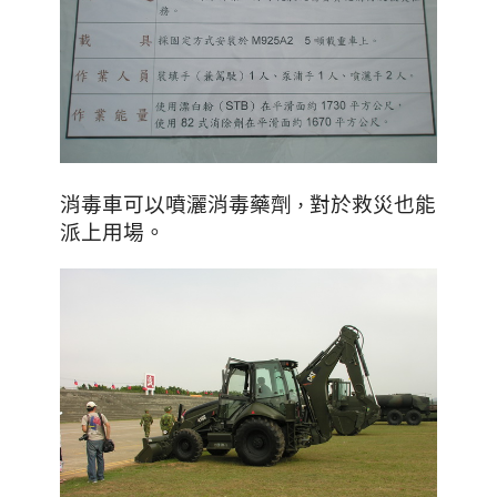
消毒車可以噴灑消毒藥劑
對於救災也能
，
派上用場
。