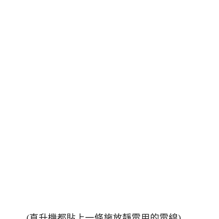
(直升機都貼上一條施放靜電用的電線)