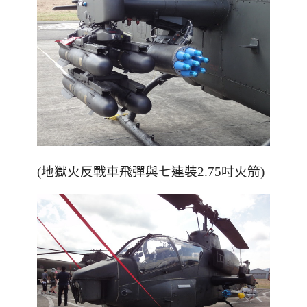
(地獄火反戰車飛彈與七連裝2.75吋火箭)