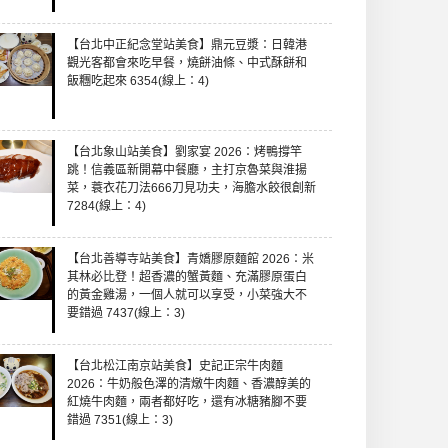
【台北中正紀念堂站美食】鼎元豆漿：日韓港
觀光客都會來吃早餐，燒餅油條、中式酥餅和
飯糰吃起來 6354(線上：4)
【台北象山站美食】劉家宴 2026：烤鴨撐竿
跳！信義區新開幕中餐廳，主打京魯菜與淮揚
菜，蓑衣花刀法666刀見功夫，海膽水餃很創新
7284(線上：4)
【台北善導寺站美食】青嬌膠原麵館 2026：米
其林必比登！超香濃的蟹黃麵、充滿膠原蛋白
的黃金雞湯，一個人就可以享受，小菜強大不
要錯過 7437(線上：3)
【台北松江南京站美食】史記正宗牛肉麵
2026：牛奶般色澤的清燉牛肉麵、香濃醇美的
紅燒牛肉麵，兩者都好吃，還有冰糖豬腳不要
錯過 7351(線上：3)