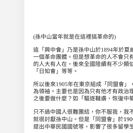
(孫中山當年就是在這裡搞革命的)
這「興中會」乃是孫中山於1894年於
一個革命團體。
但是想革命的人不會只
的人大有人在
，後來
全國陸續有不少類
「日知會」等等。
所以後來1905年在東京組成「同盟會」
為領袖。主要也是因為只有他才有政治
之後要做什麼
？如「驅逐韃虜、恢復中
只不過中國人很難團結
，你不服我
，
我
就很討厭孫中山。但是「同盟會」於19
提出中華民國國號等
，
影響了很多留學