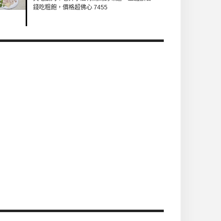
錢吃粗飽，價格超佛心 7455