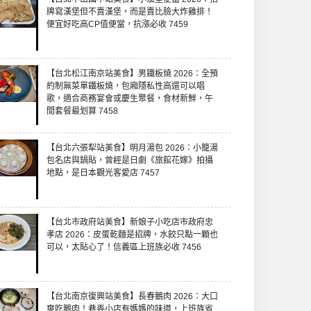
牌寫漢堡但不賣漢堡，而是賣比臉大炸雞排！
便宜好吃高CP值便當，抗漲必收 7459
【台北松江南京站美食】男鐵板燒 2026：全預
約制無菜單鐵板燒，包廂隱私性高還可以唱
歌，適合商務宴會或慶生聚餐，食材新鮮，午
間套餐最划算 7458
【台北六張犁站美食】明月湯包 2026：小籠湯
包名店與鍋貼，曾經是日劇《旅館花嫁》拍攝
地點，是日本觀光客愛店 7457
【台北市政府站美食】新娘子小吃店市政府忠
孝店 2026：皮蛋乾麵是招牌，水餃只點一顆也
可以，太貼心了！信義區上班族必收 7456
【台北南京復興站美食】長春鵝肉 2026：大口
爽吃鵝肉！巷弄小店有媽媽的味道，上班族省