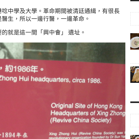
。
港唸中學及大學
革命期間被清廷通緝
，有很長
。
是醫生
，所以一邊行醫
，一邊革命
要的就是這一間
「興中會」 遺址
。