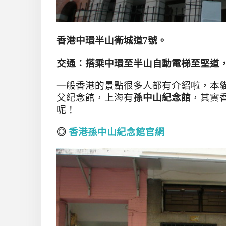
香港中環半山衛城道7號。
：搭乘
交
通
中環至半山自動電梯至堅道
一般香港的景點很多人都有介紹啦
，本
父紀念館
，上海有
孫中山紀念館
，其實
呢
！
◎
香港孫中山紀念館官網