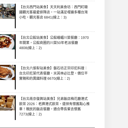
【台北西門站美食】天天利美食坊：西門町韓
國觀光客最愛排隊店，一站滿足嚐遍多種台灣
小吃，觀光客店 6841(線上：3)
【台北公館站美食】公館峨嵋川菜餐廳：1970
年開業，公館商圈的川菜50年老派餐廳
4808(線上：2)
【台北六張犁站美食】磐石坊正宗印尼料理：
台北印尼菜代表餐廳，米其林必比登，價位平
實親和的異國料理 6670(線上：2)
【台北南京復興站美食】兄弟飯店梅花廳港式
飲茶 2026：老牌港式飲茶，還保有懷舊點心推
車！親民的飯店餐廳，適合帶長輩去懷舊
7273(線上：2)