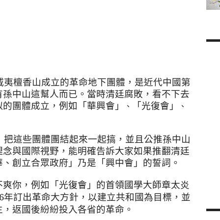
夏威夷檀香山成立的革命地下團體
，是近代中國第
有孫中山這幫人而已。
當時清廷腐敗
，
看不下去
似的團體成立
，
例如「華興會」
、
「光復會」
、
，
把這些團體團結起來一起搞
，
並且公推孫中山
理念與國際視野
，
能明確告訴大家如果推翻清廷
華、創立合眾政府」乃是「興中會」的誓詞
。
例如「光復會」的首領國學大師章太炎
不爽你
，
06年訂出革命大方針
，以
建立共和國為目標
，
並
生，返國後紛紛投入各省的革命。