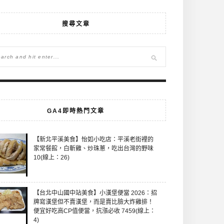
搜尋文章
GA4即時熱門文章
【新北平溪美食】怡如小吃店：平溪老街裡的
家常餐館，白斬雞、炒珠蔥，吃出台灣的野味
10(線上：26)
【台北中山國中站美食】小漢堡便當 2026：招
牌寫漢堡但不賣漢堡，而是賣比臉大炸雞排！
便宜好吃高CP值便當，抗漲必收 7459(線上：
4)