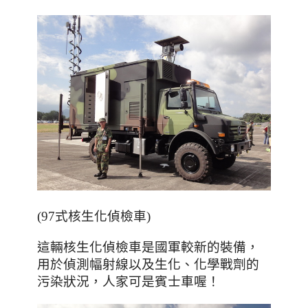
(97式核生化偵檢車)
，
這輛核生化偵檢車是國軍較新的裝備
、
用於偵測幅射線以及生化
化學戰劑的
，人家可是賓士車喔
！
污染狀況