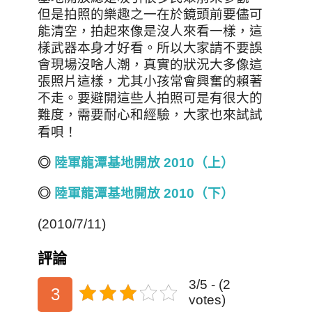
但是拍照的樂趣之一在於鏡頭前要儘可
能清空
，
拍起來像是沒人來看一樣
，這
樣武器本身才好看
。所以大家請不要誤
會現場沒啥人潮
，真實的狀況大多像這
張照片這樣
，尤其小孩常會興奮的賴著
不走
。要避開這些人拍照
可是有很大的
難度
，需要耐心和經驗
，大家也來試試
！
看唄
◎
陸軍龍潭基地開放 2010（上）
◎
陸軍龍潭基地開放 2010（下）
(2010/7/11)
評論
3/5 - (2
3
votes)