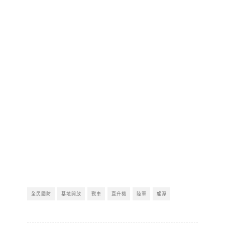
全民國防
基地開放
戰車
直升機
陸軍
龍潭