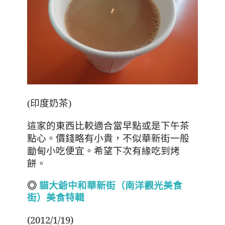
(印度奶茶)
這家的東西比較適合當早點或是下午茶
點心
。價錢略有小貴，不似華新街一般
勔甸小吃便宜。希望下次有緣吃到烤
餅。
◎
貓大爺中和華新街（南洋
觀光
美食
街）美食特輯
(2012/1/19)