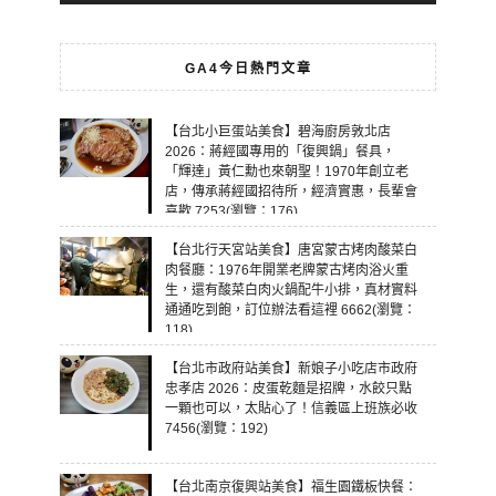
GA4今日熱門文章
【台北小巨蛋站美食】碧海廚房敦北店
2026：蔣經國專用的「復興鍋」餐具，
「輝達」黃仁勳也來朝聖！1970年創立老
店，傳承蔣經國招待所，經濟實惠，長輩會
喜歡 7253(瀏覽：176)
【台北行天宮站美食】唐宮蒙古烤肉酸菜白
肉餐廳：1976年開業老牌蒙古烤肉浴火重
生，還有酸菜白肉火鍋配牛小排，真材實料
通通吃到飽，訂位辦法看這裡 6662(瀏覽：
118)
【台北市政府站美食】新娘子小吃店市政府
忠孝店 2026：皮蛋乾麵是招牌，水餃只點
一顆也可以，太貼心了！信義區上班族必收
7456(瀏覽：192)
【台北南京復興站美食】福生園鐵板快餐：