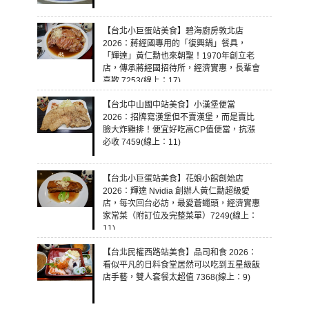
【台北小巨蛋站美食】碧海廚房敦北店
2026：蔣經國專用的「復興鍋」餐具，
「輝達」黃仁勳也來朝聖！1970年創立老
店，傳承蔣經國招待所，經濟實惠，長輩會
喜歡 7253(線上：17)
【台北中山國中站美食】小漢堡便當
2026：招牌寫漢堡但不賣漢堡，而是賣比
臉大炸雞排！便宜好吃高CP值便當，抗漲
必收 7459(線上：11)
【台北小巨蛋站美食】花娘小館創始店
2026：輝達 Nvidia 創辦人黃仁勳超級愛
店，每次回台必訪，最愛蒼蠅頭，經濟實惠
家常菜（附訂位及完整菜單）7249(線上：
11)
【台北民權西路站美食】品司和食 2026：
看似平凡的日料食堂居然可以吃到五星級飯
店手藝，雙人套餐太超值 7368(線上：9)