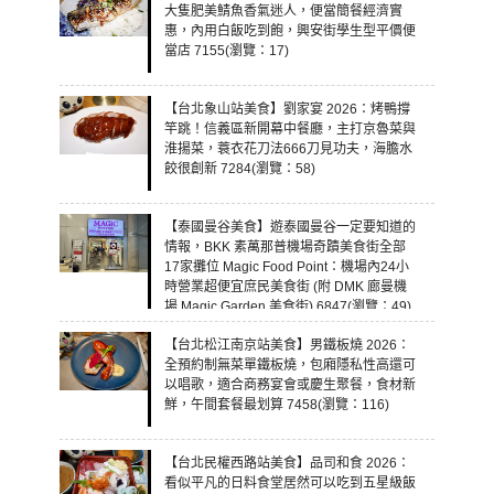
大隻肥美鯖魚香氣迷人，便當簡餐經濟實
惠，內用白飯吃到飽，興安街學生型平價便
當店 7155(瀏覽：17)
【台北象山站美食】劉家宴 2026：烤鴨撐
竿跳！信義區新開幕中餐廳，主打京魯菜與
淮揚菜，蓑衣花刀法666刀見功夫，海膽水
餃很創新 7284(瀏覽：58)
【泰國曼谷美食】遊泰國曼谷一定要知道的
情報，BKK 素萬那普機場奇蹟美食街全部
17家攤位 Magic Food Point：機場內24小
時營業超便宜庶民美食街 (附 DMK 廊曼機
場 Magic Garden 美食街) 6847(瀏覽：49)
【台北松江南京站美食】男鐵板燒 2026：
全預約制無菜單鐵板燒，包廂隱私性高還可
以唱歌，適合商務宴會或慶生聚餐，食材新
鮮，午間套餐最划算 7458(瀏覽：116)
【台北民權西路站美食】品司和食 2026：
看似平凡的日料食堂居然可以吃到五星級飯