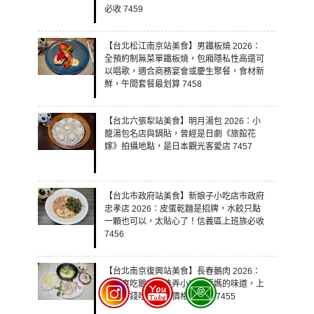
必收 7459
【台北松江南京站美食】男鐵板燒 2026：
全預約制無菜單鐵板燒，包廂隱私性高還可
以唱歌，適合商務宴會或慶生聚餐，食材新
鮮，午間套餐最划算 7458
【台北六張犁站美食】明月湯包 2026：小
籠湯包名店與鍋貼，曾經是日劇《旅館花
嫁》拍攝地點，是日本觀光客愛店 7457
【台北市政府站美食】新娘子小吃店市政府
忠孝店 2026：皮蛋乾麵是招牌，水餃只點
一顆也可以，太貼心了！信義區上班族必收
7456
【台北南京復興站美食】長春鵝肉 2026：
大口爽吃鵝肉！巷弄小店有媽媽的味道，上
班族省錢吃粗飽，價格超佛心 7455