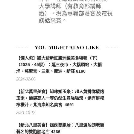
大學講師（有教育部講師
證），現為專職部落客及電視
談話來賓。
YOU MIGHT ALSO LIKE
【懶人包】貓大爺新莊蘆洲線美食特輯（下）
（2025，45家）：延三夜市、大橋頭站、大稻
埕、慈聖宮、三重、蘆洲、新莊 6160
2024-02-06
【新北萬里美食】知味鄉玉米：超人氣排隊碳烤
玉米，價錢高人一等仍然生意強強滾，還有鮮榨
檸檬汁，北海岸知名美食 4691
2021-10-12
【新北八里美食】姐妹雙胞胎：八里渡船頭老街
著名的雙胞胎老店 4266