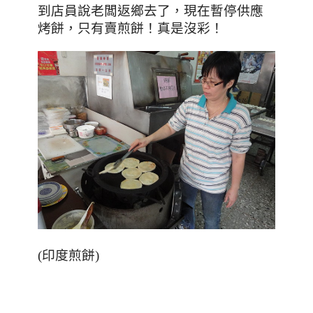
到店員說老闆返鄉去了，現在暫停供應
烤餅，只有賣煎餅！真是沒彩！
(印度煎餅)