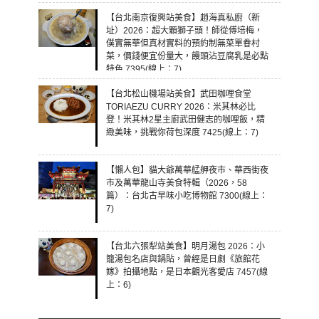
【台北南京復興站美食】趙海真私廚（新
址）2026：超大顆獅子頭！師從傅培梅，
僕實無華但真材實料的預約制無菜單眷村
菜，價錢便宜份量大，饅頭沾豆腐乳是必點
特色 7395(線上：7)
【台北松山機場站美食】武田咖哩食堂
TORIAEZU CURRY 2026：米其林必比
登！米其林2星主廚武田健志的咖哩飯，精
緻美味，挑戰你荷包深度 7425(線上：7)
【懶人包】貓大爺萬華艋舺夜市、華西街夜
市及萬華龍山寺美食特輯（2026，58
篇）：台北古早味小吃博物館 7300(線上：
7)
【台北六張犁站美食】明月湯包 2026：小
籠湯包名店與鍋貼，曾經是日劇《旅館花
嫁》拍攝地點，是日本觀光客愛店 7457(線
上：6)