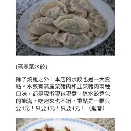
(高麗菜水餃)
除了燒雞之外，本店的水餃也是一大賣
點。水餃有高麗菜豬肉和韭菜豬肉兩種
口味，都是現擀現包現煮
。這水餃算包
的飽滿，吃起來也不錯，重點是一顆只
要
4
元！只要
4
元！只要
4
元！（迴音）