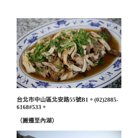
台北市中山區北安路
55
號
B1
。
(02)2885-
6168#533
。
（搬遷至內湖）