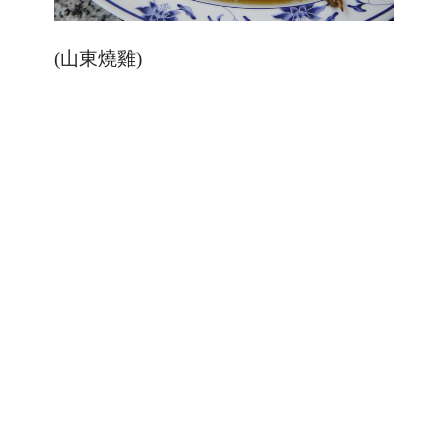
(山東燒雞)