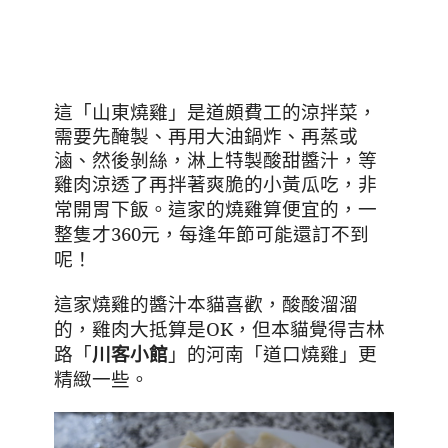
這「山東燒雞」是道頗費工的涼拌菜，
需要先醃製、再用大油鍋炸、再蒸或
滷、然後剝絲，淋上特製酸甜醬汁，等
雞肉涼透了再拌著爽脆的小黃瓜吃，非
這家的燒雞算便宜的，一
常開胃下飯
。
整隻才
360
元，
每逢年節可能還訂不到
呢
！
這家燒雞的醬汁本貓喜歡
，酸酸溜溜
的，雞肉大抵算是
OK
，但本貓覺得吉林
路「
川客小館
」的河南「道口燒雞」更
精緻一些。