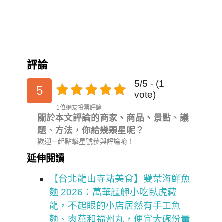
評論
5/5 - (1
5
vote)
1位網友投票評論
關於本文評論的商家、商品、景點、議
題、方法，你給幾顆星呢？
歡迎一起點擊星號參與評論唷！
延伸閱讀
【台北龍山寺站美食】雙葉海鮮魚
麵 2026：萬華艋舺小吃臥虎藏
龍，不起眼的小店居然有手工魚
麵、肉燕和福州丸，便宜大碗份量