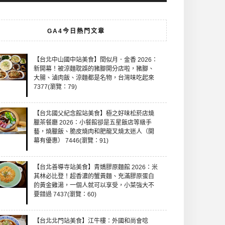
GA4今日熱門文章
【台北中山國中站美食】閏似月．金香 2026：
新開幕！被涼麵耽誤的豬腳開分店啦，豬腳、
大腸、滷肉飯、涼麵都是名物，台灣味吃起來
7377(瀏覽：79)
【台北國父紀念館站美食】極之好味松菸店燒
臘茶餐廳 2026：小餐館卻是五星飯店等級手
藝，燒臘飯、脆皮燒肉和肥龍叉燒太迷人（開
幕有優惠） 7446(瀏覽：91)
【台北善導寺站美食】青嬌膠原麵館 2026：米
其林必比登！超香濃的蟹黃麵、充滿膠原蛋白
的黃金雞湯，一個人就可以享受，小菜強大不
要錯過 7437(瀏覽：60)
【台北北門站美食】江牛樓：外國和尚會唸