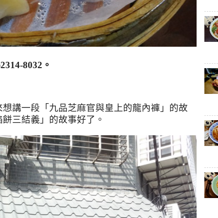
)2314-8032
。
來想講一段
「九品芝麻官與
皇上的龍內褲
」的故
餡餅三結義」的故事好了。