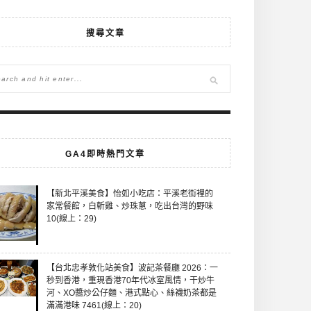
搜尋文章
GA4即時熱門文章
【新北平溪美食】怡如小吃店：平溪老街裡的
家常餐館，白斬雞、炒珠蔥，吃出台灣的野味
10(線上：29)
【台北忠孝敦化站美食】波記茶餐廳 2026：一
秒到香港，重現香港70年代冰室風情，干炒牛
河、XO醬炒公仔麵、港式點心、絲襪奶茶都是
滿滿港味 7461(線上：20)