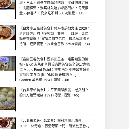
經，日本主廚煮牛肉麵好吃耶！突破傳統紅燒
牛肉麵框架，米其林入選排隊熱門店，每天限
量66位客人，晚來吃不到 6819(瀏覽：115)
【台北小巨蛋站美食】碧海廚房敦北店 2026：
蔣經國專用的「復興鍋」餐具，「輝達」黃仁
勳也來朝聖！1970年創立老店，傳承蔣經國招
待所，經濟實惠，長輩會喜歡 7253(瀏覽：54)
【泰國曼谷美食】遊泰國曼谷一定要知道的情
報，BKK 素萬那普機場奇蹟美食街全部17家攤
位 Magic Food Point：機場內24小時營業超便
宜庶民美食街 (附 DMK 廊曼機場 Magic
Garden 美食街) 6847(瀏覽：30)
【台北車站美食】北平田園餡餅粥：老兵創立
的北方麵點老店 1391 (停業)(瀏覽：65)
【台北忠孝敦化站美食】南村私廚小酒棧
2026：林青霞、張清芳都上門，新派創意眷村