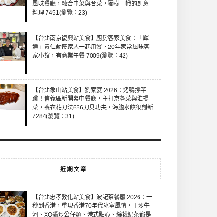
風味餐廳，融合中菜與台菜，獨樹一幟的創意
料理 7451(瀏覽：23)
【台北南京復興站美食】廚房客家美食：「輝
達」黃仁勳帶家人一起用餐，20年家常風味客
家小館，有商業午餐 7009(瀏覽：42)
【台北象山站美食】劉家宴 2026：烤鴨撐竿
跳！信義區新開幕中餐廳，主打京魯菜與淮揚
菜，蓑衣花刀法666刀見功夫，海膽水餃很創新
7284(瀏覽：31)
近期文章
【台北忠孝敦化站美食】波記茶餐廳 2026：一
秒到香港，重現香港70年代冰室風情，干炒牛
河、XO醬炒公仔麵、港式點心、絲襪奶茶都是