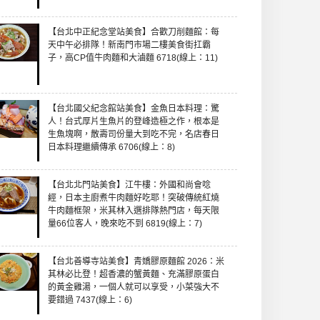
【台北中正紀念堂站美食】合歡刀削麵館：每
天中午必排隊！新南門市場二樓美食街扛霸
子，高CP值牛肉麵和大滷麵 6718(線上：11)
【台北國父紀念館站美食】金魚日本料理：驚
人！台式厚片生魚片的登峰造極之作，根本是
生魚塊啊，散壽司份量大到吃不完，名店春日
日本料理繼續傳承 6706(線上：8)
【台北北門站美食】江牛樓：外國和尚會唸
經，日本主廚煮牛肉麵好吃耶！突破傳統紅燒
牛肉麵框架，米其林入選排隊熱門店，每天限
量66位客人，晚來吃不到 6819(線上：7)
【台北善導寺站美食】青嬌膠原麵館 2026：米
其林必比登！超香濃的蟹黃麵、充滿膠原蛋白
的黃金雞湯，一個人就可以享受，小菜強大不
要錯過 7437(線上：6)