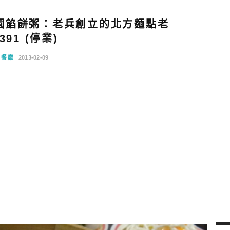
園餡餅粥：老兵創立的北方麵點老
391 (停業)
念餐廳
2013-02-09