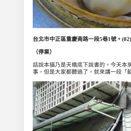
台北市中正區重慶南路一段
5
巷
1
號。
(02
（停業）
話說本貓乃是天橋底下說書的。今天本
事，但是大家都聽過了，
就來講一段「