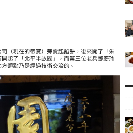
公司（現在的帝寶）旁賣起餡餅，後來開了「朱
街開起了「北平半畝園」，而第三位老兵鄧慶瑜
北方麵點乃是經過技術交流的。