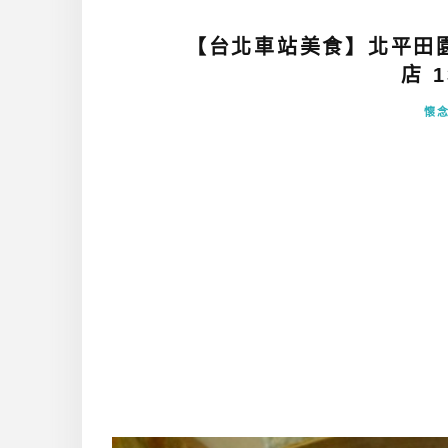
【台北車站美食】北平田
店 1
懷