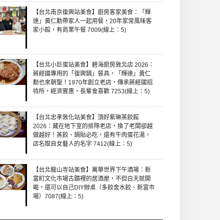
【台北南京復興站美食】廚房客家美食：「輝
達」黃仁勳帶家人一起用餐，20年家常風味客
家小館，有商業午餐 7009(線上：5)
【台北小巨蛋站美食】碧海廚房敦北店 2026：
蔣經國專用的「復興鍋」餐具，「輝達」黃仁
勳也來朝聖！1970年創立老店，傳承蔣經國招
待所，經濟實惠，長輩會喜歡 7253(線上：5)
【台北忠孝敦化站美食】頂好紫琳蒸餃館
2026：藏在地下室的排隊老店，換了老闆卻越
做越好！蒸餃、鍋貼必吃，還有牛肉蛋花湯，
店名取自女藝人的名字 7412(線上：5)
【台北龍山寺站美食】萬華世界下午酒場：新
富町文化市場古蹟裡的居酒屋，不但白天就開
喝，還可以自己DIY辦桌（多餃舍水餃、新富市
場）7087(線上：5)