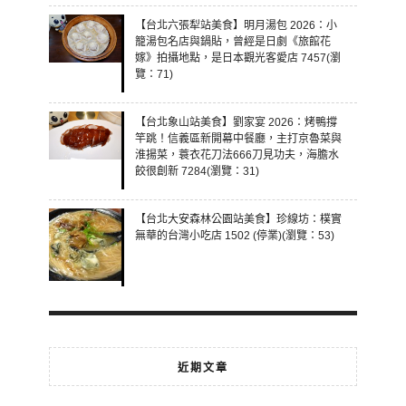
【台北六張犁站美食】明月湯包 2026：小
籠湯包名店與鍋貼，曾經是日劇《旅館花
嫁》拍攝地點，是日本觀光客愛店 7457(瀏
覽：71)
【台北象山站美食】劉家宴 2026：烤鴨撐
竿跳！信義區新開幕中餐廳，主打京魯菜與
淮揚菜，蓑衣花刀法666刀見功夫，海膽水
餃很創新 7284(瀏覽：31)
【台北大安森林公園站美食】珍線坊：樸實
無華的台灣小吃店 1502 (停業)(瀏覽：53)
近期文章