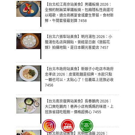
【台北松江南京站美食】男鐵板燒 2026：
全預約制無菜單鐵板燒，包廂隱私性高還可
以唱歌，適合商務宴會或慶生聚餐，食材新
鮮，午間套餐最划算 7458
【台北六張犁站美食】明月湯包 2026：小
籠湯包名店與鍋貼，曾經是日劇《旅館花
嫁》拍攝地點，是日本觀光客愛店 7457
【台北市政府站美食】新娘子小吃店市政府
忠孝店 2026：皮蛋乾麵是招牌，水餃只點
一顆也可以，太貼心了！信義區上班族必收
7456
【台北南京復興站美食】長春鵝肉 2026：
大口爽吃鵝肉！巷弄小店有媽媽的味道，上
班族省錢吃粗飽，價格超佛心 7455
【新北新店站美食】光明街油飯 2026：