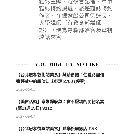
雜誌主編、電視台記者、軍事
雜誌特約撰述、旅遊雜誌特約
作者、在線遊戲公司營運長、
大學講師（有教育部講師
證），現為專職部落客及電視
談話來賓。
YOU MIGHT ALSO LIKE
【台北忠孝敦化站美食】藏薪食譜：仁愛路園環
旁靜巷中的超值法式料理 2700 (停業)
2016-05-03
【美食活動】常聚譚府菜：食不厭精的民初名宴
(至11月15日) 3212
2017-09-07
【台北忠孝復興站美食】賦樂旅居飯店 T&K