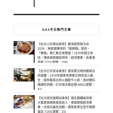
GA4今日熱門文章
【台北小巨蛋站美食】碧海廚房敦北店
2026：蔣經國專用的「復興鍋」餐具，
「輝達」黃仁勳也來朝聖！1970年創立老
店，傳承蔣經國招待所，經濟實惠，長輩會
喜歡 7253(瀏覽：106)
【台北行天宮站美食】唐宮蒙古烤肉酸菜白
肉餐廳：1976年開業老牌蒙古烤肉浴火重
生，還有酸菜白肉火鍋配牛小排，真材實料
通通吃到飽，訂位辦法看這裡 6662(瀏覽：
81)
【台北南京復興站美食】福生園鐵板快餐：
大隻肥美鯖魚香氣迷人，便當簡餐經濟實
惠，內用白飯吃到飽，興安街學生型平價便
當店 7155(瀏覽：15)