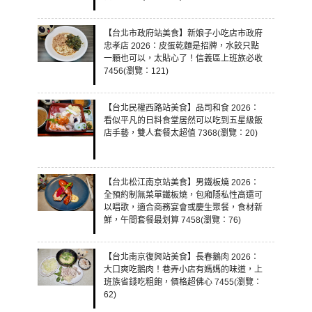
【台北市政府站美食】新娘子小吃店市政府
忠孝店 2026：皮蛋乾麵是招牌，水餃只點
一顆也可以，太貼心了！信義區上班族必收
7456(瀏覽：121)
【台北民權西路站美食】品司和食 2026：
看似平凡的日料食堂居然可以吃到五星級飯
店手藝，雙人套餐太超值 7368(瀏覽：20)
【台北松江南京站美食】男鐵板燒 2026：
全預約制無菜單鐵板燒，包廂隱私性高還可
以唱歌，適合商務宴會或慶生聚餐，食材新
鮮，午間套餐最划算 7458(瀏覽：76)
【台北南京復興站美食】長春鵝肉 2026：
大口爽吃鵝肉！巷弄小店有媽媽的味道，上
班族省錢吃粗飽，價格超佛心 7455(瀏覽：
62)