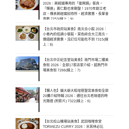
2026：蔣經國專用的「復興鍋」餐具，
「輝達」黃仁勳也來朝聖！1970年創立老
店，傳承蔣經國招待所，經濟實惠，長輩會
喜歡 7253(線上：9)
【台北市政府站美食】南北合小館 2026：
小巷內的低調小餐館，菜色綜合大江南北，
價錢經濟實惠，沒訂位可能吃不到 7315(線
上：8)
【台北中正紀念堂站美食】南門市場二樓美
食街 2026：全部17家店家介紹，超熱門市
場美食街 7266(線上：7)
【懶人包】貓大爺大稻埕慈聖宮美食街全部
20攤介紹特輯 2026：通往台北老味道的時
光隧道 (附影片) 7322(線上：6)
【台北松山機場站美食】武田咖哩食堂
TORIAEZU CURRY 2026：米其林必比