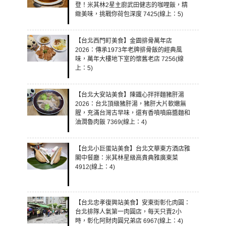
登！米其林2星主廚武田健志的咖哩飯，精
緻美味，挑戰你荷包深度 7425(線上：5)
【台北西門町美食】金園排骨萬年店
2026：傳承1973年老牌排骨飯的經典風
味，萬年大樓地下室的懷舊老店 7256(線
上：5)
【台北大安站美食】陳鐵心拌拌麵豬肝湯
2026：台北頂級豬肝湯，豬肝大片軟嫩無
腥，充滿台灣古早味，還有香噴噴麻醬麵和
油潤魯肉飯 7369(線上：4)
【台北小巨蛋站美食】台北文華東方酒店雅
閣中餐廳：米其林星級高貴典雅廣東菜
4912(線上：4)
【台北忠孝復興站美食】安東街彰化肉圓：
台北排隊人氣第一肉圓店，每天只賣2小
時，彰化阿財肉圓兄弟店 6967(線上：4)