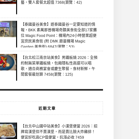
藝，雙人套餐太超值 7368(瀏覽：42)
【泰國曼谷美食】遊泰國曼谷一定要知道的情
報，BKK 素萬那普機場奇蹟美食街全部17家攤
位 Magic Food Point：機場內24小時營業超便
宜庶民美食街 (附 DMK 廊曼機場 Magic
Garden 美食街) 6847(瀏覽：53)
【台北松江南京站美食】男鐵板燒 2026：全預
約制無菜單鐵板燒，包廂隱私性高還可以唱
歌，適合商務宴會或慶生聚餐，食材新鮮，午
間套餐最划算 7458(瀏覽：125)
近期文章
【台北中山國中站美食】小漢堡便當 2026：招
牌寫漢堡但不賣漢堡，而是賣比臉大炸雞排！
便宜好吃高CP值便當，抗漲必收 7459