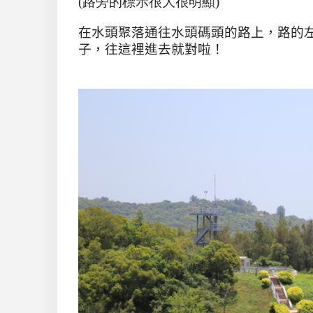
(路旁的標示很大很明顯)
在水頭聚落通往水頭碼頭的路上，路的
子，往這裡進去就對啦！