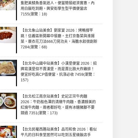
隻肥美鯖魚香氣迷人，便當簡餐經濟實惠，內
用白飯吃到飽，興安街學生型平價便當店
7155(瀏覽：18)
【台北象山站美食】劉家宴 2026：烤鴨撐竿
跳！信義區新開幕中餐廳，主打京魯菜與淮揚
菜，蓑衣花刀法666刀見功夫，海膽水餃很創新
7284(瀏覽：68)
【台北中山國中站美食】小漢堡便當 2026：招
牌寫漢堡但不賣漢堡，而是賣比臉大炸雞排！
便宜好吃高CP值便當，抗漲必收 7459(瀏覽：
157)
【台北松江南京站美食】史記正宗牛肉麵
2026：牛奶般色澤的清燉牛肉麵、香濃醇美的
紅燒牛肉麵，兩者都好吃，還有冰糖豬腳不要
錯過 7351(瀏覽：173)
【台北民權西路站美食】品司和食 2026：看似
平凡的日料食堂居然可以吃到五星級飯店手