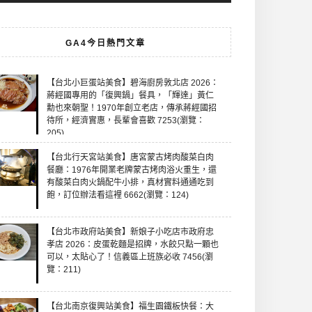
GA4今日熱門文章
【台北小巨蛋站美食】碧海廚房敦北店 2026：
蔣經國專用的「復興鍋」餐具，「輝達」黃仁
勳也來朝聖！1970年創立老店，傳承蔣經國招
待所，經濟實惠，長輩會喜歡 7253(瀏覽：
205)
【台北行天宮站美食】唐宮蒙古烤肉酸菜白肉
餐廳：1976年開業老牌蒙古烤肉浴火重生，還
有酸菜白肉火鍋配牛小排，真材實料通通吃到
飽，訂位辦法看這裡 6662(瀏覽：124)
【台北市政府站美食】新娘子小吃店市政府忠
孝店 2026：皮蛋乾麵是招牌，水餃只點一顆也
可以，太貼心了！信義區上班族必收 7456(瀏
覽：211)
【台北南京復興站美食】福生園鐵板快餐：大