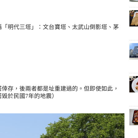
稱「明代三塔」：文台寶塔、太武山倒影塔、茅
塔倖存，後兩者都是址重建過的。但即使如此，
塔毀於民國
7
年的地震）