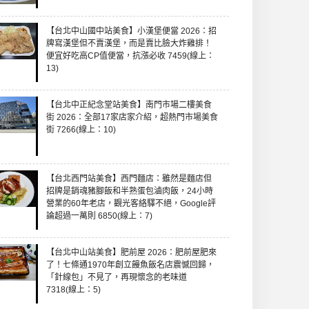
【台北中山國中站美食】小漢堡便當 2026：招
牌寫漢堡但不賣漢堡，而是賣比臉大炸雞排！
便宜好吃高CP值便當，抗漲必收 7459(線上：
13)
【台北中正紀念堂站美食】南門市場二樓美食
街 2026：全部17家店家介紹，超熱門市場美食
街 7266(線上：10)
【台北西門站美食】西門麵店：雖然是麵店但
招牌是銷魂豬腳飯和半熟蛋包滷肉飯，24小時
營業的60年老店，觀光客絡驛不絕，Google評
論超過一萬則 6850(線上：7)
【台北中山站美食】肥前屋 2026：肥前屋肥來
了！七條通1970年創立饅魚飯名店震憾回歸，
「針線包」不見了，再現懷念的老味道
7318(線上：5)