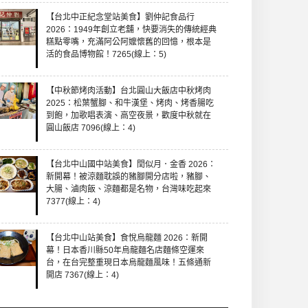
【台北中正紀念堂站美食】劉仲記食品行
2026：1949年創立老舖，快要消失的傳統經典
糕點零嘴，充滿阿公阿嬤懷舊的回憶，根本是
活的食品博物館！7265(線上：5)
【中秋節烤肉活動】台北圓山大飯店中秋烤肉
2025：松葉蟹腳、和牛漢堡、烤肉、烤香腸吃
到飽，加歌唱表演、高空夜景，歡度中秋就在
圓山飯店 7096(線上：4)
【台北中山國中站美食】閏似月．金香 2026：
新開幕！被涼麵耽誤的豬腳開分店啦，豬腳、
大腸、滷肉飯、涼麵都是名物，台灣味吃起來
7377(線上：4)
【台北中山站美食】食悅烏龍麵 2026：新開
幕！日本香川縣50年烏龍麵名店麵條空運來
台，在台完整重現日本烏龍麵風味！五條通新
開店 7367(線上：4)