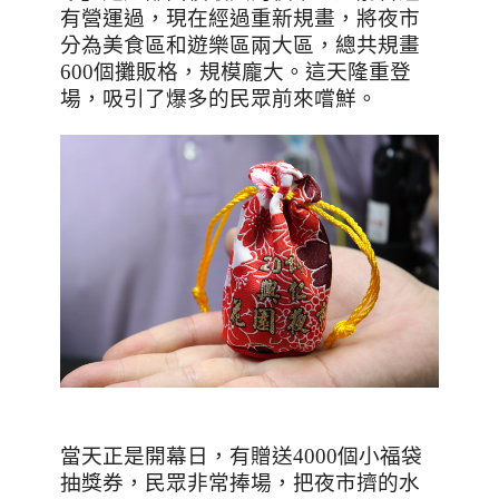
有營運過，現在經過重新規畫，將夜市
分為美食區和遊樂區兩大區，總共規畫
600
個攤販格，規模龐大。這天隆重登
場，吸引了爆多的民眾前來嚐鮮。
當天正是開幕日，有贈送
4000
個小福袋
抽獎券，民眾非常捧場，把夜市擠的水