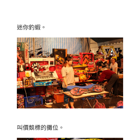
迷你釣蝦。
叫價競標的攤位。