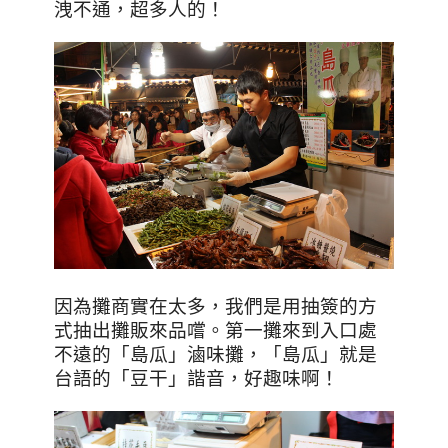
洩不通，超多人的！
因為攤商實在太多，我們是用抽簽的方
式抽出攤販來品嚐。第一攤來到入口處
不遠的「島瓜」滷味攤，「島瓜」就是
台語的「豆干」諧音，好趣味啊！