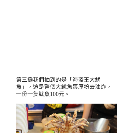
第三攤我們抽到的是「海盜王大魷
魚」，這是整個大魷魚裹厚粉去油炸，
一份一隻魷魚
100
元。