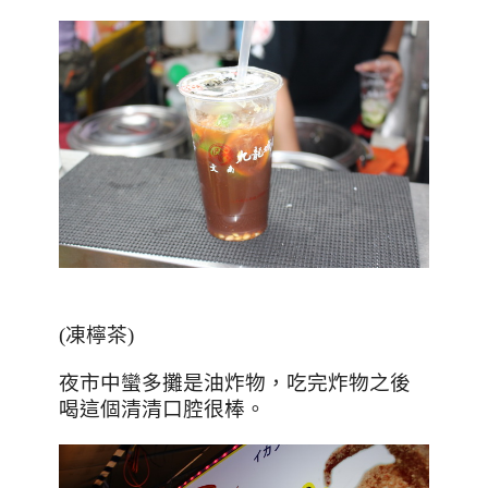
(凍檸茶)
夜市中蠻多攤是油炸物，吃完炸物之後
喝這個清清口腔很棒。