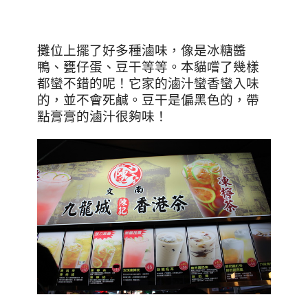
攤位上擺了好多種滷味，像是冰糖醬
鴨、甕仔蛋、豆干等等。本貓嚐了幾樣
都蠻不錯的呢！它家的滷汁蠻香蠻入味
的，並不會死鹹。豆干是偏黑色的，帶
點膏膏的滷汁很夠味！