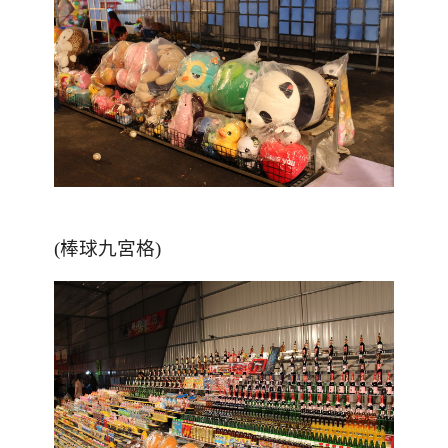
(棒球九宮格)