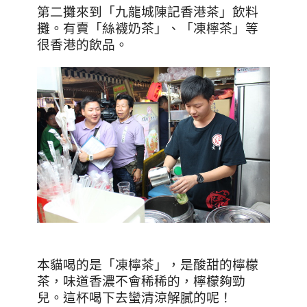
第二攤來到「九龍城陳記香港茶」飲料
攤。有賣「絲襪奶茶」、「凍檸茶」等
很香港的飲品。
本貓喝的是「凍檸茶」，是酸甜的檸檬
茶，味道香濃不會稀稀的，檸檬夠勁
兒。這杯喝下去蠻清涼解膩的呢！