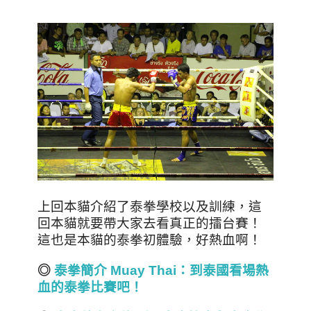
上回本貓介紹了泰拳學校以及訓練，這
回本貓就要帶大家去看真正的擂台賽！
這也是本貓的泰拳初體驗，好熱血啊！
◎
泰拳簡介 Muay Thai：到泰國看場熱
血的泰拳比賽吧！