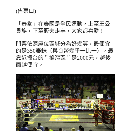
(售票口)
「泰拳」在泰國是全民運動，上至王公
貴族，下至販夫走卒，大家都喜愛！
門票依照座位區域分為好幾等，最便宜
的是
350
泰銖（與台幣幾乎一比一），最
靠近擂台的＂搖滾區＂是
2000
元，越後
面越便宜。