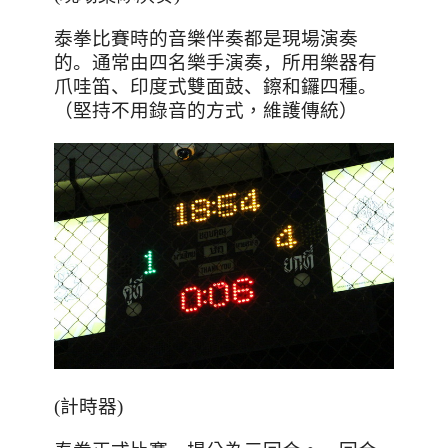
泰拳比賽
時的
音樂伴奏
都是現場演奏
的
。通常由四名樂手演奏，所用樂器有
爪哇笛、印度式雙面鼓、鑔和鑼四種。
（
堅持不用錄音的方式，維護傳統
）
(計時器)