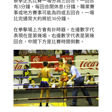
泰拳正式比賽一場分為三回合。一回合
有
3
分鐘，每回合間休息1分鐘。職業賽
事或地方賽事可能為四或五回合，一場
比完通常大約將近
30
分鐘。
在拳擊場上方會有計時器。左邊數字代
表現在是第幾場，右邊數字代表是第幾
回合，中間下方是比賽時間倒數。