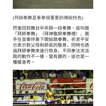
(拜師拳舞是泰拳很重要的傳統特色)
然後回到舞台中央跳一段拳舞，這叫做
「
拜師拳舞」（拜神敬師拳舞禮）。
選
手在音樂伴奏下
開始跳
拳舞，祈求平安
也
表示對父母和師長的敬意，同時也
透
過拜師拳舞來進行熱身。
不同拳法流派
跳的動作不一樣，蠻有趣的，這也是一
種暖身秀。