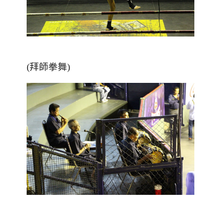
(拜師拳舞)