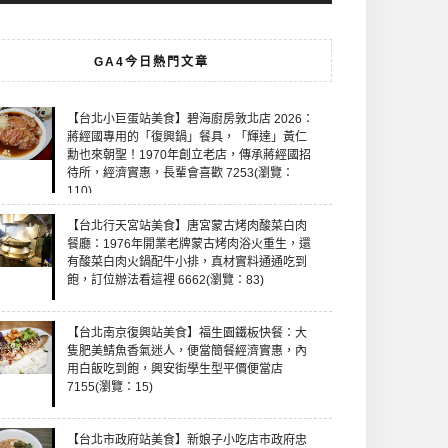
GA4今日熱門文章
【台北小巨蛋站美食】碧海廚房敦北店 2026：
蔣經國專用的「復興鍋」餐具，「輝達」黃仁
勳也來朝聖！1970年創立老店，傳承蔣經國招
待所，經濟實惠，長輩會喜歡 7253(瀏覽：
110)
【台北行天宮站美食】唐宮蒙古烤肉酸菜白肉
餐廳：1976年開業老牌蒙古烤肉浴火重生，還
有酸菜白肉火鍋配牛小排，真材實料通通吃到
飽，訂位辦法看這裡 6662(瀏覽：83)
【台北南京復興站美食】福生園鐵板快餐：大
隻肥美鯖魚香氣迷人，便當簡餐經濟實惠，內
用白飯吃到飽，興安街學生型平價便當店
7155(瀏覽：15)
【台北市政府站美食】新娘子小吃店市政府忠