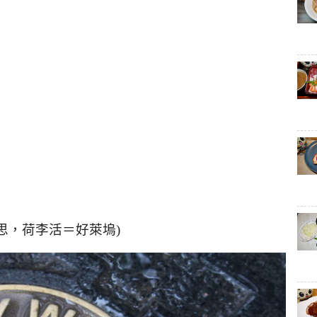
思，荷李活＝好萊塢)