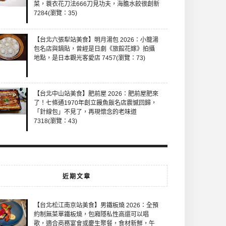
菜，蓑衣花刀法666刀見功夫，海膽水餃很創新
7284(瀏覽：35)
【台北六張犁站美食】明月湯包 2026：小籠湯
包名店與鍋貼，曾經是日劇《旅館花嫁》拍攝
地點，是日本觀光客愛店 7457(瀏覽：73)
【台北中山站美食】肥前屋 2026：肥前屋肥來
了！七條通1970年創立饅魚飯名店震憾回歸，
「針線包」不見了，再現懷念的老味道
7318(瀏覽：43)
近期文章
【台北松江南京站美食】男鐵板燒 2026：全預
約制無菜單鐵板燒，包廂隱私性高還可以唱
歌，適合商務宴會或慶生聚餐，食材新鮮，午