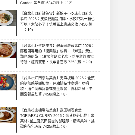
Garden 美食街) 6847(線上：12)
【台北市政府站美食】新娘子小吃店市政府忠
孝店 2026：皮蛋乾麵是招牌，水餃只點一顆也
可以，太貼心了！信義區上班族必收 7456(線
上：10)
【台北小巨蛋站美食】碧海廚房敦北店 2026：
蔣經國專用的「復興鍋」餐具，「輝達」黃仁
勳也來朝聖！1970年創立老店，傳承蔣經國招
待所，經濟實惠，長輩會喜歡 7253(線上：9)
【台北松江南京站美食】男鐵板燒 2026：全預
約制無菜單鐵板燒，包廂隱私性高還可以唱
歌，適合商務宴會或慶生聚餐，食材新鮮，午
間套餐最划算 7458(線上：8)
【台北松山機場站美食】武田咖哩食堂
TORIAEZU CURRY 2026：米其林必比登！米
其林2星主廚武田健志的咖哩飯，精緻美味，挑
戰你荷包深度 7425(線上：6)