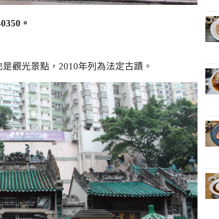
-0350
。
也是觀光景點，
2010
年列為法定古蹟。