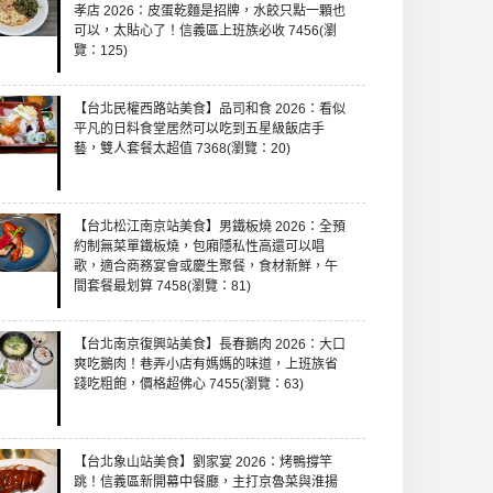
孝店 2026：皮蛋乾麵是招牌，水餃只點一顆也
可以，太貼心了！信義區上班族必收 7456(瀏
覽：125)
【台北民權西路站美食】品司和食 2026：看似
平凡的日料食堂居然可以吃到五星級飯店手
藝，雙人套餐太超值 7368(瀏覽：20)
【台北松江南京站美食】男鐵板燒 2026：全預
約制無菜單鐵板燒，包廂隱私性高還可以唱
歌，適合商務宴會或慶生聚餐，食材新鮮，午
間套餐最划算 7458(瀏覽：81)
【台北南京復興站美食】長春鵝肉 2026：大口
爽吃鵝肉！巷弄小店有媽媽的味道，上班族省
錢吃粗飽，價格超佛心 7455(瀏覽：63)
【台北象山站美食】劉家宴 2026：烤鴨撐竿
跳！信義區新開幕中餐廳，主打京魯菜與淮揚