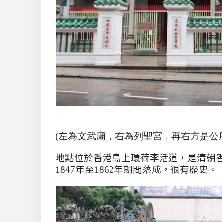
(左為文武廟，右為列聖宮，再右方是公
地點位於香港島上環荷李活道，是清朝
1847
年至
1862
年期間落成，很有歷史。