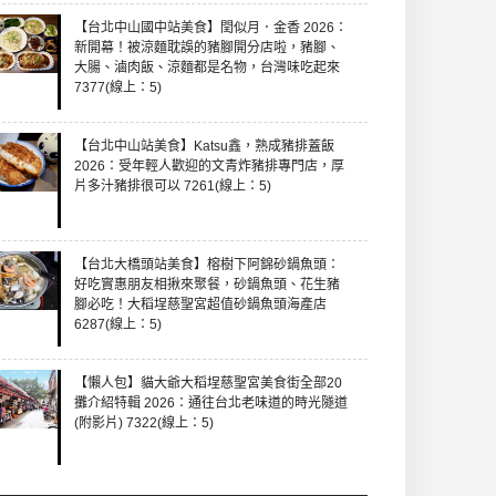
【台北中山國中站美食】閏似月．金香 2026：
新開幕！被涼麵耽誤的豬腳開分店啦，豬腳、
大腸、滷肉飯、涼麵都是名物，台灣味吃起來
7377(線上：5)
【台北中山站美食】Katsu鑫，熟成豬排蓋飯
2026：受年輕人歡迎的文青炸豬排專門店，厚
片多汁豬排很可以 7261(線上：5)
【台北大橋頭站美食】榕樹下阿錦砂鍋魚頭：
好吃實惠朋友相揪來聚餐，砂鍋魚頭、花生豬
腳必吃！大稻埕慈聖宮超值砂鍋魚頭海產店
6287(線上：5)
【懶人包】貓大爺大稻埕慈聖宮美食街全部20
攤介紹特輯 2026：通往台北老味道的時光隧道
(附影片) 7322(線上：5)