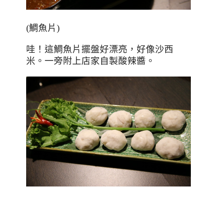
(
鯛魚片
)
哇！這鯛魚片擺盤好漂亮，好像沙西
米。一旁附上店家自製酸辣醬。