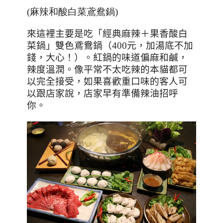
(麻辣和酸白菜鳶鴦鍋)
來這裡主要是吃「經典麻辣＋果香酸白
菜鍋」雙色鳶鴦鍋（
400
元，加湯底不加
錢，大心！）。紅鍋的味道偏麻和鹹，
辣度溫潤。像平常不太吃辣的本貓都可
以完全接受，如果喜歡重口味的客人可
以跟店家說，店家早有準備辣油招呼
你。