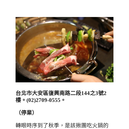
台北市大安區復興南路二段
144
之
3
號
2
樓。
(02)2709-0555
。
（停業）
轉眼時序到了秋季，是該揪團吃火鍋的