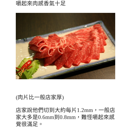
嚼起來肉感香氣十足
(肉片比一般店家厚)
店家說他們切到大約每片
1.2mm
，一般店
家大多是
0.6mm
到
0.8mm
，難怪嚼起來感
覺很滿足。