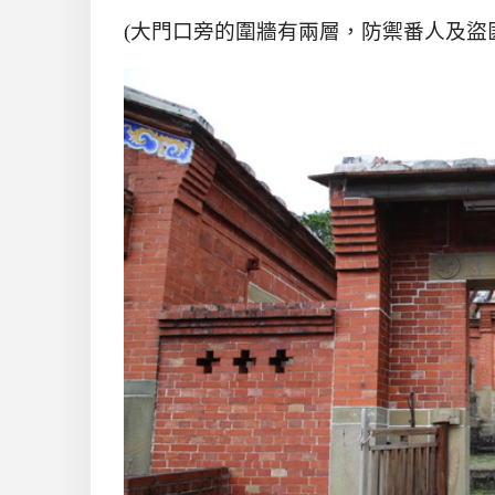
(大門口旁的圍牆有兩層，防禦番人及盜匪