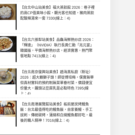
【台北中山站美食】福大蒸餃館 2026：巷子裡
的高CP值美味小館，觀光客也知道，豬肉蒸餃
配酸辣湯來一套 7330(線上：4)
【台北六張犁站美食】品鱻海鮮熱炒店 2026：
「輝達」（NVIDIA）執行長黃仁勳「兆元宴」
韓國版，平價海鮮熱炒店，經濟實惠，熱門聚
餐地點 7413(線上：4)
【台北南京復興站美食】趙海真私廚（新址）
2026：超大顆獅子頭！師從傅培梅，僕實無華
但真材實料的預約制無菜單眷村菜，價錢便宜
份量大，饅頭沾豆腐乳是必點特色 7395(線
上：4)
【台北南港展覽館站美食】板前屋炭烤鰻魚
飯：台北最值得吃的鰻魚飯，自家養鰻、手工
拔刺、傳統碳烤，蒲燒和白燒鰻魚都好吃，最
後的職人精神！7016(線上：4)