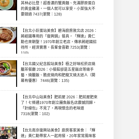
其林必比登！超香濃的蟹黃麵、充滿膠原蛋白
的黃金雞湯，一個人就可以享受，小菜強大不
要錯過 7437(瀏覽：128)
【台北小巨蛋站美食】碧海廚房敦北店 2026：
蔣經國專用的「復興鍋」餐具，「輝達」黃仁
勳也來朝聖！1970年創立老店，傳承蔣經國招
待所，經濟實惠，長輩會喜歡 7253(瀏覽：
110)
【台北國父紀念館站美食】極之好味松菸店燒
臘茶餐廳 2026：小餐館卻是五星飯店等級手
藝，燒臘飯、脆皮燒肉和肥龍叉燒太迷人（開
幕有優惠） 7446(瀏覽：135)
【台北中山站美食】肥前屋 2026：肥前屋肥來
了！七條通1970年創立饅魚飯名店震憾回歸，
「針線包」不見了，再現懷念的老味道
7318(瀏覽：102)
【台北南京復興站美食】廚房客家美食：「輝
達」黃仁勳帶家人一起用餐，20年家常風味客