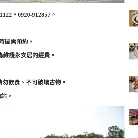
-1122
。
0920-912857
。
時間需預約。
為維護永安居的經費。
請勿飲食
、不可破壞古物。
油站。