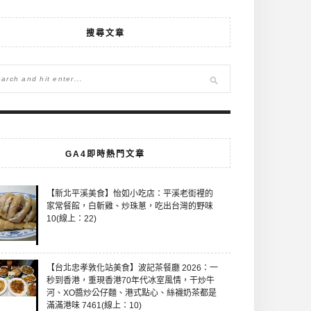
搜尋文章
GA4即時熱門文章
【新北平溪美食】怡如小吃店：平溪老街裡的
家常餐館，白斬雞、炒珠蔥，吃出台灣的野味
10(線上：22)
【台北忠孝敦化站美食】波記茶餐廳 2026：一
秒到香港，重現香港70年代冰室風情，干炒牛
河、XO醬炒公仔麵、港式點心、絲襪奶茶都是
滿滿港味 7461(線上：10)