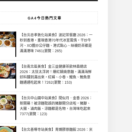
GA4今日熱門文章
【台北忠孝敦化站美食】波記茶餐廳 2026：一
秒到香港，重現香港70年代冰室風情，干炒牛
河、XO醬炒公仔麵、港式點心、絲襪奶茶都是
滿滿港味 7461(瀏覽：265)
【台南北區美食】金三益健康茶飲林森總店
2026：太狂太浮誇！爆紅鍋燒意麵，滿滿海鮮
好料舖到滿出來，紅蟳、小卷、鰻魚、鮑魚意
麵通通吃起來！7262(瀏覽：153)
【台北中山國中站美食】閏似月．金香 2026：
新開幕！被涼麵耽誤的豬腳開分店啦，豬腳、
大腸、滷肉飯、涼麵都是名物，台灣味吃起來
7377(瀏覽：123)
【台北善導寺站美食】青嬌膠原麵館 2026：米