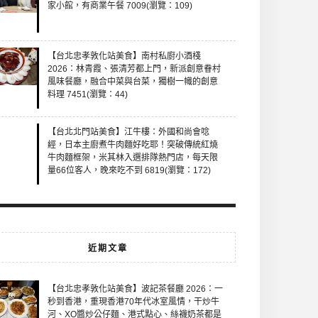
家小館，有商業午餐 7009(瀏覽：109)
【台北忠孝敦化站美食】南村私廚小酒棧
2026：林青霞、張清芳都上門，新派創意眷村
風味餐廳，融合中菜與台菜，獨樹一幟的創意
料理 7451(瀏覽：44)
【台北北門站美食】江牛樓：外國和尚會唸
經，日本主廚煮牛肉麵好吃耶！突破傳統紅燒
牛肉麵框架，米其林入選排隊熱門店，每天限
量66位客人，晚來吃不到 6819(瀏覽：172)
近期文章
【台北忠孝敦化站美食】波記茶餐廳 2026：一
秒到香港，重現香港70年代冰室風情，干炒牛
河、XO醬炒公仔麵、港式點心、絲襪奶茶都是