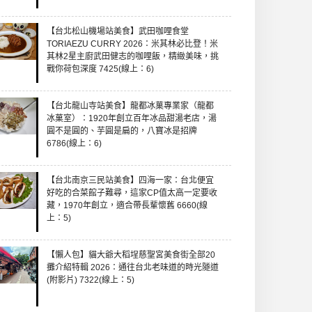
【台北松山機場站美食】武田咖哩食堂
TORIAEZU CURRY 2026：米其林必比登！米
其林2星主廚武田健志的咖哩飯，精緻美味，挑
戰你荷包深度 7425(線上：6)
【台北龍山寺站美食】龍都冰菓專業家（龍都
冰菓室）：1920年創立百年冰品甜湯老店，湯
圓不是圓的、芋圓是扁的，八寶冰是招牌
6786(線上：6)
【台北南京三民站美食】四海一家：台北便宜
好吃的合菜館子難尋，這家CP值太高一定要收
藏，1970年創立，適合帶長輩懷舊 6660(線
上：5)
【懶人包】貓大爺大稻埕慈聖宮美食街全部20
攤介紹特輯 2026：通往台北老味道的時光隧道
(附影片) 7322(線上：5)