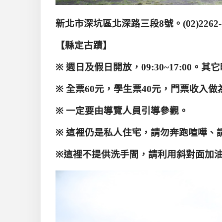
新北市深坑區北深路三段
8
號
。
(02)2262
【縣定古蹟】
※
週日及假日開放，
09:30~17:00
。其它
※
全票
60
元，學生票
40
元，門票收入做
※
一定要由導覽人員引導參觀
。
※
這裡仍是私人住宅
，請勿奔跑喧嘩、
※
這裡不提供洗手間，請利用斜對面加