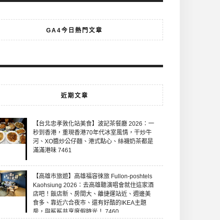
GA4今日熱門文章
近期文章
【台北忠孝敦化站美食】波記茶餐廳 2026：一
秒到香港，重現香港70年代冰室風情，干炒牛
河、XO醬炒公仔麵、港式點心、絲襪奶茶都是
滿滿港味 7461
【高雄市旅遊】高雄福容徠旅 Fullon-poshtels
Kaohsiung 2026：去高雄聽演唱會就住這家酒
店吧！飯店新、房間大、離捷運站近、週邊美
食多、靠近六合夜市、還有好酷的IKEA主題
房，與鯊鯊共享度假時光！ 7460