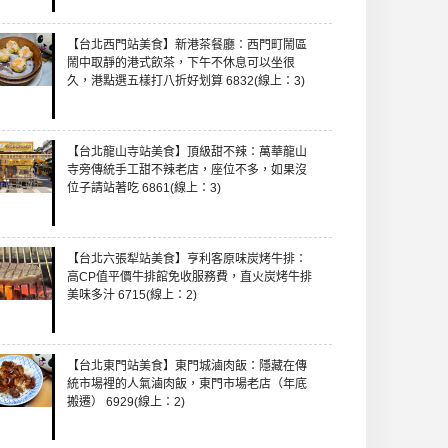
【台北西門站美食】新港茶餐廳：西門町鬧區
鬧中取靜的港式飲茶，下午不休息可以坐很
久，港點選五樣打八折好划算 6832(線上：3)
【台北龍山寺站美食】頂級甜不辣：萬華龍山
寺旁傳統手工甜不辣老店，座位不多，如果沒
位子請站著吃 6861(線上：3)
【台北六張犁站美食】亨利客原味炭烤牛排：
高CP值平價牛排館免收服務費，直火炭烤牛排
美味多汁 6715(線上：2)
【台北東門站美食】東門城滷肉飯：隱藏在傳
統市場裡的人氣滷肉飯，東門市場老店（年底
搬遷） 6929(線上：2)