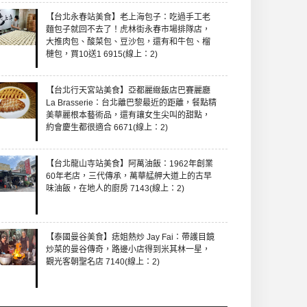
【台北永春站美食】老上海包子：吃過手工老
麵包子就回不去了！虎林街永春市場排隊店，
大推肉包、酸菜包、豆沙包，還有和牛包、榴
槤包，買10送1 6915(線上：2)
【台北行天宮站美食】亞都麗緻飯店巴賽麗廳
La Brasserie：台北離巴黎最近的距離，餐點精
美華麗根本藝術品，還有讓女生尖叫的甜點，
約會慶生都很適合 6671(線上：2)
【台北龍山寺站美食】阿萬油飯：1962年創業
60年老店，三代傳承，萬華艋舺大道上的古早
味油飯，在地人的廚房 7143(線上：2)
【泰國曼谷美食】痣姐熱炒 Jay Fai：帶護目鏡
炒菜的曼谷傳奇，路邊小店得到米其林一星，
觀光客朝聖名店 7140(線上：2)