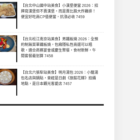
【台北中山國中站美食】小漢堡便當 2026：招
牌寫漢堡但不賣漢堡，而是賣比臉大炸雞排！
便宜好吃高CP值便當，抗漲必收 7459
【台北松江南京站美食】男鐵板燒 2026：全預
約制無菜單鐵板燒，包廂隱私性高還可以唱
歌，適合商務宴會或慶生聚餐，食材新鮮，午
間套餐最划算 7458
【台北六張犁站美食】明月湯包 2026：小籠湯
包名店與鍋貼，曾經是日劇《旅館花嫁》拍攝
地點，是日本觀光客愛店 7457