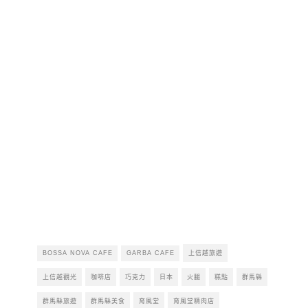
BOSSA NOVA CAFE
GARBA CAFE
上信越旅遊
上信越觀光
咖啡店
巧克力
日本
火腿
糕點
群馬縣
群馬縣旅遊
群馬縣美食
育風堂
育風堂精肉店