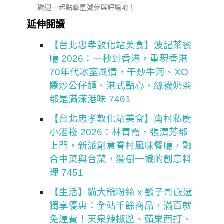
歡迎一起點擊星號參與評論唷！
延伸閱讀
【台北忠孝敦化站美食】波記茶餐
廳 2026：一秒到香港，重現香港
70年代冰室風情，干炒牛河、XO
醬炒公仔麵、港式點心、絲襪奶茶
都是滿滿港味 7461
【台北忠孝敦化站美食】南村私廚
小酒棧 2026：林青霞、張清芳都
上門，新派創意眷村風味餐廳，融
合中菜與台菜，獨樹一幟的創意料
理 7451
【生活】貓大爺粉絲 x 鬍子哥嚴選
獨享優惠：全站千餘商品，滿百就
免運費！東泉辣椒醬、蘋果西打、