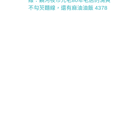
線：饒河夜市元老80年老店的清爽
不勾芡麵線，還有麻油油飯 4378