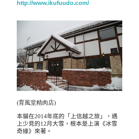
http://www.ikufuudo.com/
(育風堂精肉店)
本貓在
2014
年底的「上信越之旅」，遇
上少見的
12
月大雪，根本是上演
《冰雪
奇緣》來著。