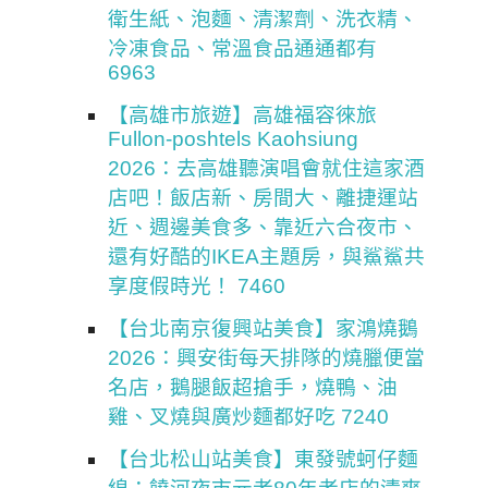
衛生紙、泡麵、清潔劑、洗衣精、
冷凍食品、常溫食品通通都有
6963
【高雄市旅遊】高雄福容徠旅
Fullon-poshtels Kaohsiung
2026：去高雄聽演唱會就住這家酒
店吧！飯店新、房間大、離捷運站
近、週邊美食多、靠近六合夜市、
還有好酷的IKEA主題房，與鯊鯊共
享度假時光！ 7460
【台北南京復興站美食】家鴻燒鵝
2026：興安街每天排隊的燒臘便當
名店，鵝腿飯超搶手，燒鴨、油
雞、叉燒與廣炒麵都好吃 7240
【台北松山站美食】東發號蚵仔麵