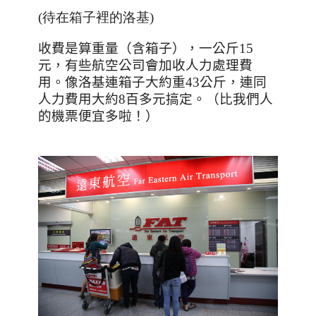
(待在箱子裡的洛基)
收費是算重量（含箱子），一公斤
15
元，有些航空公司會加收人力處理費
用。像洛基連箱子大約重
43
公斤，連同
人力費用大約
8
百多元搞定。（比我們人
的機票便宜多啦！）