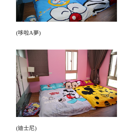
(
哆啦
A
夢
)
(
迪士尼
)