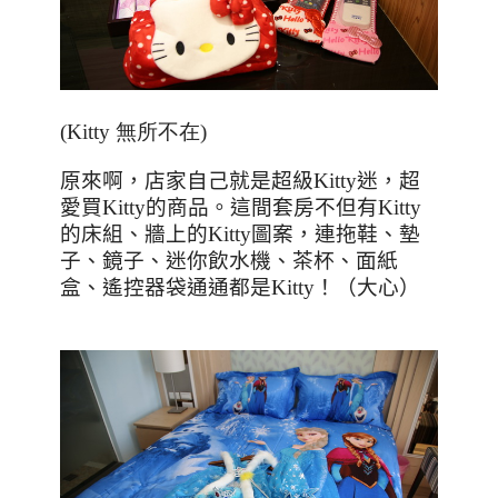
(Kitty 無所不在)
原來啊，店家自己就是超級
Kitty
迷，超
愛買
Kitty
的商品。這間套房不但有
Kitty
的床組、牆上的
Kitty
圖案，連拖鞋、墊
子、鏡子、
迷你飲水機、茶杯、面紙
盒、遙控器袋通通都是
Kitty
！（大心）