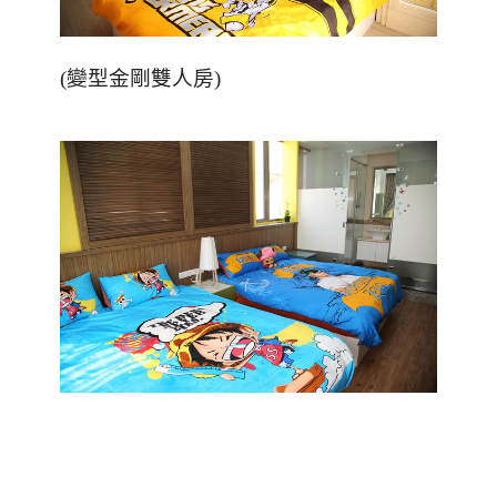
(
變型金剛雙人房
)