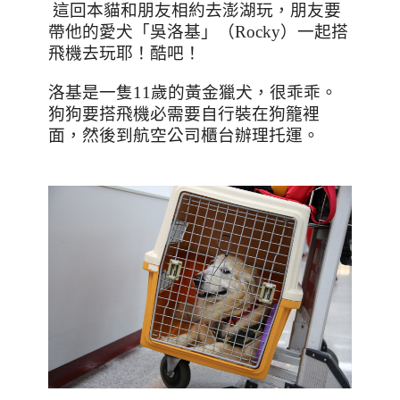
這回本貓和朋友相約去澎湖玩，朋友要
帶他的愛犬「吳洛基」（
Rocky
）一起搭
飛機去玩耶！酷吧！
洛基是一隻
11
歲的黃金獵犬，很乖乖。
狗狗要搭飛機必需要自行裝在狗籠裡
面，然後到航空公司櫃台辦理托運。