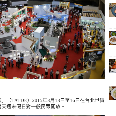
展」（
TATDE
）
2015
年
8
月
13
日至
16
日在台北世貿
兩天週末假日對一般民眾開放。