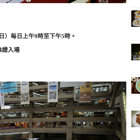
日）每日上午
9
時至下午
5
時。
換證入場