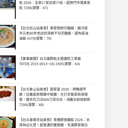
街 2026：全部17家店家介紹，超熱門市場美食
街 7266(瀏覽：67)
【台北松山站美食】東發號蚵仔麵線：饒河夜
市元老80年老店的清爽不勾芡麵線，還有麻油
油飯 4378(瀏覽：79)
【軍事展覽】台北國際航太暨國防工業展
TATDE 2015 (8/13~16) 2405(瀏覽：64)
【台北象山站美食】劉家宴 2026：烤鴨撐竿
跳！信義區新開幕中餐廳，主打京魯菜與淮揚
菜，蓑衣花刀法666刀見功夫，海膽水餃很創新
7284(瀏覽：48)
【台北善導寺站美食】青嬌膠原麵館 2026：米
其林必比登！超香濃的蟹黃麵、充滿膠原蛋白