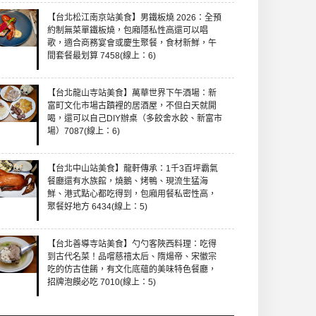
【台北松江南京站美食】男鐵板燒 2026：全預
約制無菜單鐵板燒，包廂隱私性高還可以唱
歌，適合商務宴會或慶生聚餐，食材新鮮，午
間套餐最划算 7458(線上：6)
【台北龍山寺站美食】萬華世界下午酒場：新
富町文化市場古蹟裡的居酒屋，不但白天就開
喝，還可以自己DIY辦桌（多餃舍水餃、新富市
場）7087(線上：6)
【台北中山站美食】龍軒傳承：1千3百坪霸氣
餐廳還有水族館，燒鵝、烤鴨、現流生猛海
鮮、港式點心都吃得到，包廂用餐私密性高，
聚餐好地方 6434(線上：5)
【台北善導寺站美食】勺勺客陜西料理：吃得
到古代名菜！品嚐慈禧太后、隋煬帝、宋徽宗
吃的仿古佳餚，有文化底蘊的美味特色餐廳，
招牌泡饃必吃 7010(線上：5)