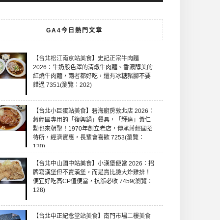
GA4今日熱門文章
【台北松江南京站美食】史記正宗牛肉麵
2026：牛奶般色澤的清燉牛肉麵、香濃醇美的
紅燒牛肉麵，兩者都好吃，還有冰糖豬腳不要
錯過 7351(瀏覽：202)
【台北小巨蛋站美食】碧海廚房敦北店 2026：
蔣經國專用的「復興鍋」餐具，「輝達」黃仁
勳也來朝聖！1970年創立老店，傳承蔣經國招
待所，經濟實惠，長輩會喜歡 7253(瀏覽：
130)
【台北中山國中站美食】小漢堡便當 2026：招
牌寫漢堡但不賣漢堡，而是賣比臉大炸雞排！
便宜好吃高CP值便當，抗漲必收 7459(瀏覽：
128)
【台北中正紀念堂站美食】南門市場二樓美食