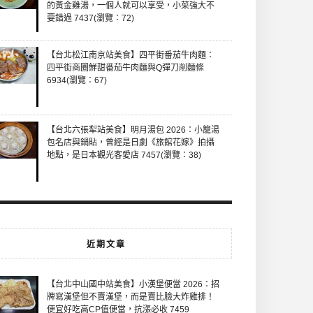
的黃金雞湯，一個人就可以享受，小菜強大不
要錯過 7437(瀏覽：72)
【台北松江南京站美食】四平街番茄牛肉麵：
四平街商圈鮮甜番茄牛肉麵與Q彈刀削麵條
6934(瀏覽：67)
【台北六張犁站美食】明月湯包 2026：小籠湯
包名店與鍋貼，曾經是日劇《旅館花嫁》拍攝
地點，是日本觀光客愛店 7457(瀏覽：38)
近期文章
【台北中山國中站美食】小漢堡便當 2026：招
牌寫漢堡但不賣漢堡，而是賣比臉大炸雞排！
便宜好吃高CP值便當，抗漲必收 7459