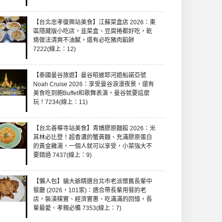
【台北忠孝復興站美食】江蘇菜盒店 2026：東
區隱藏版小吃店，韭菜盒、豆腐捲都好吃，乾
烙做法清爽不油膩，還有必吃豬肉餡餅
7222(線上：12)
【泰國曼谷旅遊】曼谷昭披耶河遊船諾亞號
Noah Cruise 2026：享受曼谷浪漫夜景，還有
美食吃到飽Buffet和歌舞表演，曼谷就要這麼
玩！7234(線上：11)
【台北善導寺站美食】青嬌膠原麵館 2026：米
其林必比登！超香濃的蟹黃麵、充滿膠原蛋白
的黃金雞湯，一個人就可以享受，小菜強大不
要錯過 7437(線上：9)
【懶人包】貓大爺精選台北市老派懷舊長輩中
餐廳 (2026，101家)：適合帶長輩用餐的老
店，裝潢樸實、經濟實惠、吃滿滿的回憶，長
輩最愛、孝親必備 7353(線上：7)