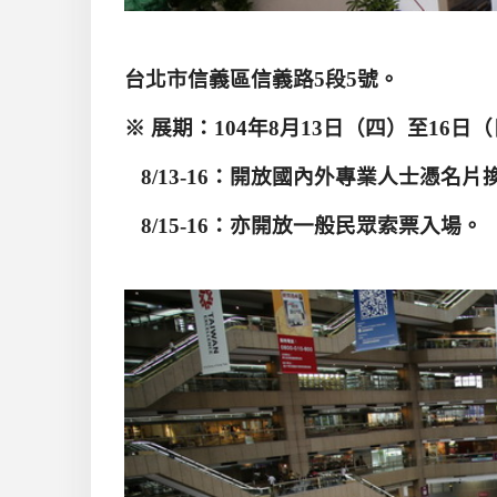
台北市信義區信義路
5
段
5
號。
※ 展期：
104
年
8
月
13
日（四）至
16
日（
8/13-16
：開放國內外專業人士憑名片
8/15-16
：亦開放一般民眾索票入場。